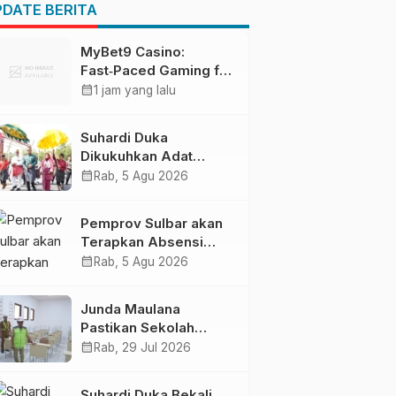
Pendapatan Daerah
DATE BERITA
MyBet9 Casino:
Fast‑Paced Gaming for
Quick Wins
calendar_month
1 jam yang lalu
Suhardi Duka
Dikukuhkan Adat
Balanipa, Raih Gelar
calendar_month
Rab, 5 Agu 2026
Sulo Tappidena
Pemprov Sulbar akan
Terapkan Absensi
Online untuk ASN
calendar_month
Rab, 5 Agu 2026
Junda Maulana
Pastikan Sekolah
Rakyat Mamuju Siap
calendar_month
Rab, 29 Jul 2026
Digunakan
Suhardi Duka Bekali