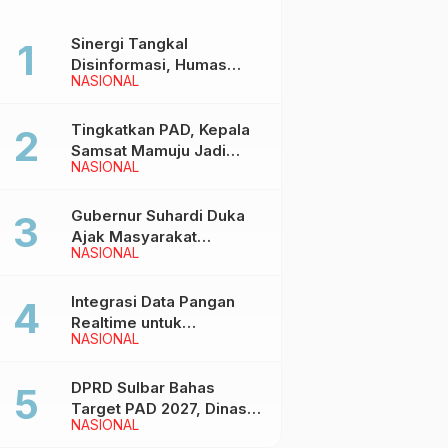
Sinergi Tangkal
Disinformasi, Humas
NASIONAL
Pemprov Sulbar Gelar
Media Visit ke Kantor
Redaksi di Mamuju
Tingkatkan PAD, Kepala
Samsat Mamuju Jadi
NASIONAL
Narasumber Hearing
Bersama Wakil Ketua I
DPRD Sulbar
Gubernur Suhardi Duka
Ajak Masyarakat
NASIONAL
Meriahkan Event
Manakarra Fair 2026
Integrasi Data Pangan
Realtime untuk
NASIONAL
Kendalikan inflasi,
DiskominfoSS Sulbar
Kembangkan Sistem
DPRD Sulbar Bahas
SAPEDA
Target PAD 2027, Dinas
NASIONAL
PUPR Siap Optimalkan