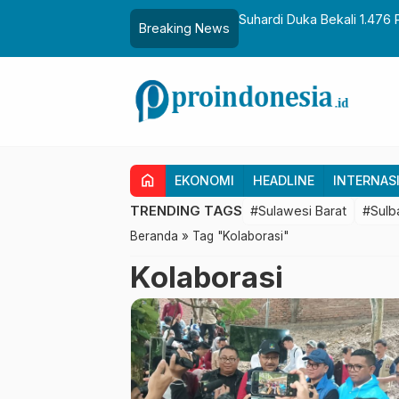
aih Gelar Sulo Tappidena
Suhardi Duka Bekali 1.476 
Breaking News
Transmigrasi
home
EKONOMI
HEADLINE
INTERNAS
TRENDING TAGS
#Sulawesi Barat
#Sulb
Beranda
»
Tag "Kolaborasi"
Kolaborasi