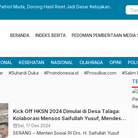
Patriot Muda, Dorong Hasil Riset Jadi Dasar Kebijakan
Gubernur S
Pembangun
BERANDA
INDEKS BERITA
PEDOMAN PEMBERITAAN MEDIA 
IONAL
KESEHATAN
NASIONAL
OLAHRAGA
OPINI
POLI
ar
#Suhardi Duka
#Proindonesia.id
#Prosulbar.com
#Salim
T
Kick Off HKSN 2024 Dimulai di Desa Talaga:
Kolaborasi Mensos Saifullah Yusuf, Mendes
Yandri, dan SMSI Pusat
calendar_month
Sel, 17 Des 2024
SERANG – Menteri Sosial RI Drs. H. Saifullah Yusuf