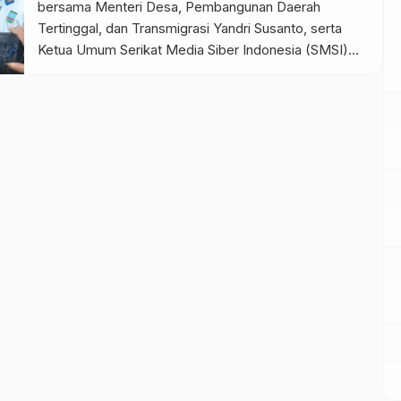
bersama Menteri Desa, Pembangunan Daerah
Tertinggal, dan Transmigrasi Yandri Susanto, serta
Ketua Umum Serikat Media Siber Indonesia (SMSI)
Firdaus, mengawali peringatan Hari Kesetiakawanan
Sosial Nasional (HKSN) 2024 di Taman Firdaus, Desa
Talaga, Kecamatan Mancak, Kabupaten Serang,
Banten, pada Senin (16/12/2024). Dalam kegiatan ini,
kedua menteri bersama […]