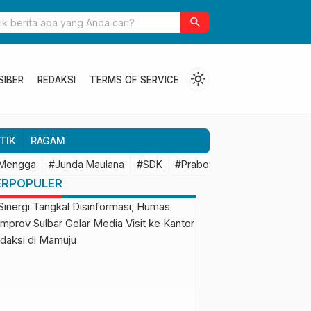
ulbar Perkuat Kolaborasi Riset dengan BRIN untuk Mendukung
search
an Daerah
light_mode
SIBER
REDAKSI
TERMS OF SERVICE
TIK
RAGAM
 Mengga
#Junda Maulana
#SDK
#Prabowo Subianto
#Mamu
ERPOPULER