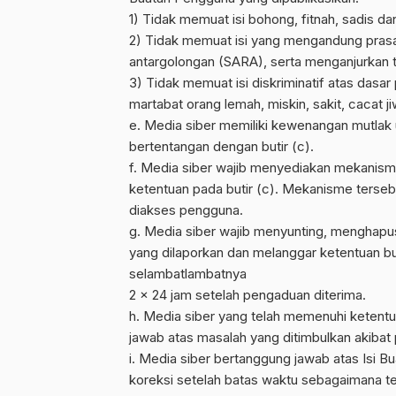
1) Tidak memuat isi bohong, fitnah, sadis da
2) Tidak memuat isi yang mengandung prasa
antargolongan (SARA), serta menganjurkan 
3) Tidak memuat isi diskriminatif atas dasa
martabat orang lemah, miskin, sakit, cacat ji
e. Media siber memiliki kewenangan mutlak
bertentangan dengan butir (c).
f. Media siber wajib menyediakan mekanism
ketentuan pada butir (c). Mekanisme terse
diakses pengguna.
g. Media siber wajib menyunting, menghapus
yang dilaporkan dan melanggar ketentuan bu
selambatlambatnya
2 x 24 jam setelah pengaduan diterima.
h. Media siber yang telah memenuhi ketentuan
jawab atas masalah yang ditimbulkan akibat 
i. Media siber bertanggung jawab atas Isi B
koreksi setelah batas waktu sebagaimana ter