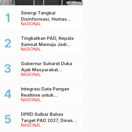
Sinergi Tangkal
Disinformasi, Humas
NASIONAL
Pemprov Sulbar Gelar
Media Visit ke Kantor
Redaksi di Mamuju
Tingkatkan PAD, Kepala
Samsat Mamuju Jadi
NASIONAL
Narasumber Hearing
Bersama Wakil Ketua I
DPRD Sulbar
Gubernur Suhardi Duka
Ajak Masyarakat
NASIONAL
Meriahkan Event
Manakarra Fair 2026
Integrasi Data Pangan
Realtime untuk
NASIONAL
Kendalikan inflasi,
DiskominfoSS Sulbar
Kembangkan Sistem
DPRD Sulbar Bahas
SAPEDA
Target PAD 2027, Dinas
NASIONAL
PUPR Siap Optimalkan