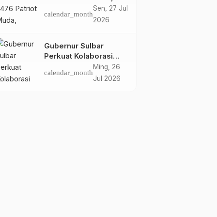
Dorong Hasil Riset Jadi
Sen, 27 Jul
calendar_month
Dasar Kebijakan
2026
Transmigrasi
Gubernur Sulbar
Perkuat Kolaborasi
Riset dengan BRIN
Ming, 26
calendar_month
untuk Mendukung
Jul 2026
Pembangunan Daerah