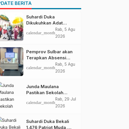
Pendapatan Daerah
DATE BERITA
Suhardi Duka
Dikukuhkan Adat
Balanipa, Raih Gelar
Rab, 5 Agu
calendar_month
Sulo Tappidena
2026
Pemprov Sulbar akan
Terapkan Absensi
Online untuk ASN
Rab, 5 Agu
calendar_month
2026
Junda Maulana
Pastikan Sekolah
Rakyat Mamuju Siap
Rab, 29 Jul
calendar_month
Digunakan
2026
Suhardi Duka Bekali
1.476 Patriot Muda,