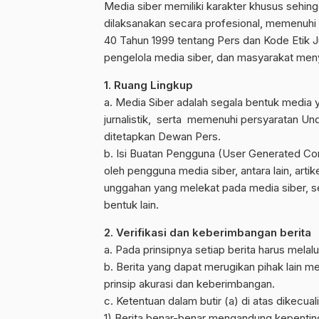
Media siber memiliki karakter khusus seh
dilaksanakan secara profesional, memenuhi
40 Tahun 1999 tentang Pers dan Kode Etik Ju
pengelola media siber, dan masyarakat me
1. Ruang Lingkup
a. Media Siber adalah segala bentuk media
jurnalistik, serta memenuhi persyaratan U
ditetapkan Dewan Pers.
b. Isi Buatan Pengguna (User Generated Cont
oleh pengguna media siber, antara lain, arti
unggahan yang melekat pada media siber, s
bentuk lain.
2. Verifikasi dan keberimbangan berita
a. Pada prinsipnya setiap berita harus melalui
b. Berita yang dapat merugikan pihak lain 
prinsip akurasi dan keberimbangan.
c. Ketentuan dalam butir (a) di atas dikecual
1) Berita benar-benar mengandung kepentin