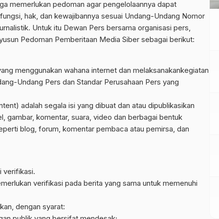
ingga memerlukan pedoman agar pengelolaannya dapat
 fungsi, hak, dan kewajibannya sesuai Undang-Undang Nomor
rnalistik. Untuk itu Dewan Pers bersama organisasi pers,
nyusun Pedoman Pemberitaan Media Siber sebagai berikut:
 yang menggunakan wahana internet dan melaksanakankegiatan
ndang-Undang Pers dan Standar Perusahaan Pers yang
ent) adalah segala isi yang dibuat dan atau dipublikasikan
kel, gambar, komentar, suara, video dan berbagai bentuk
eperti blog, forum, komentar pembaca atau pemirsa, dan
 verifikasi.
memerlukan verifikasi pada berita yang sama untuk memenuhi
ikan, dengan syarat:
gan publik yang bersifat mendesak;