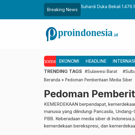
aih Gelar Sulo Tappidena
Suhardi Duka Bekali 1.476 
Breaking News
Transmigrasi
home
EKONOMI
HEADLINE
INTERNAS
TRENDING TAGS
#Sulawesi Barat
#Sulb
Beranda
»
Pedoman Pemberitaan Media Siber
Pedoman Pemberit
KEMERDEKAAN berpendapat, kemerdekaan b
manusia yang dilindungi Pancasila, Undang-
PBB. Keberadaan media siber di Indonesia 
kemerdekaan berekspresi, dan kemerdekaa