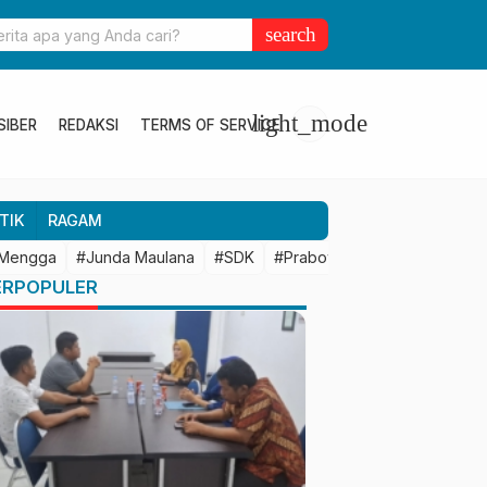
ulbar Perkuat Kolaborasi Riset dengan BRIN untuk Mendukung
search
an Daerah
light_mode
SIBER
REDAKSI
TERMS OF SERVICE
TIK
RAGAM
 Mengga
#Junda Maulana
#SDK
#Prabowo Subianto
#Mamu
ERPOPULER