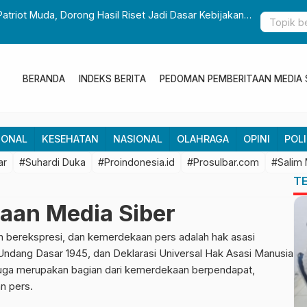
Patriot Muda, Dorong Hasil Riset Jadi Dasar Kebijakan
Gubernur S
Pembangun
BERANDA
INDEKS BERITA
PEDOMAN PEMBERITAAN MEDIA 
IONAL
KESEHATAN
NASIONAL
OLAHRAGA
OPINI
POLI
ar
#Suhardi Duka
#Proindonesia.id
#Prosulbar.com
#Salim
T
aan Media Siber
erekspresi, dan kemerdekaan pers adalah hak asasi
Undang Dasar 1945, dan Deklarasi Universal Hak Asasi Manusia
juga merupakan bagian dari kemerdekaan berpendapat,
n pers.