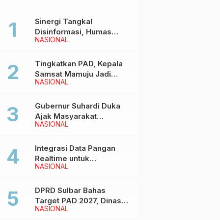
Sinergi Tangkal
Disinformasi, Humas
NASIONAL
Pemprov Sulbar Gelar
Media Visit ke Kantor
Redaksi di Mamuju
Tingkatkan PAD, Kepala
Samsat Mamuju Jadi
NASIONAL
Narasumber Hearing
Bersama Wakil Ketua I
DPRD Sulbar
Gubernur Suhardi Duka
Ajak Masyarakat
NASIONAL
Meriahkan Event
Manakarra Fair 2026
Integrasi Data Pangan
Realtime untuk
NASIONAL
Kendalikan inflasi,
DiskominfoSS Sulbar
Kembangkan Sistem
DPRD Sulbar Bahas
SAPEDA
Target PAD 2027, Dinas
NASIONAL
PUPR Siap Optimalkan