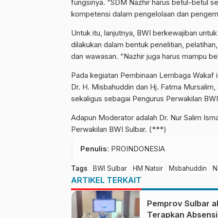
fungsinya. “SDM Nazhir harus betul-betul se
kompetensi dalam pengelolaan dan pengemb
Untuk itu, lanjutnya, BWI berkewajiban unt
dilakukan dalam bentuk penelitian, pelatiha
dan wawasan. “Nazhir juga harus mampu be
Pada kegiatan Pembinaan Lembaga Wakaf ini
Dr.
H. Misbahuddin dan Hj. Fatma Mursalim,
sekaligus sebagai Pengurus Perwakilan BWI 
Adapun Moderator adalah Dr. Nur Salim Ismai
Perwakilan BWI Sulbar. (***)
Penulis
: PROINDONESIA
Tags
BWI Sulbar
HM Natsir
Msbahuddin
N
ARTIKEL TERKAIT
Pemprov Sulbar a
Terapkan Absensi