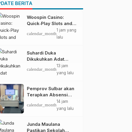
Pendapatan Daerah
DATE BERITA
Woospin Casino:
Quick‑Play Slots and
Fast Wins for the
1 jam yang
calendar_month
Modern Gambler
lalu
Suhardi Duka
Dikukuhkan Adat
Balanipa, Raih Gelar
13 jam
calendar_month
Sulo Tappidena
yang lalu
Pemprov Sulbar akan
Terapkan Absensi
Online untuk ASN
14 jam
calendar_month
yang lalu
Junda Maulana
Pastikan Sekolah