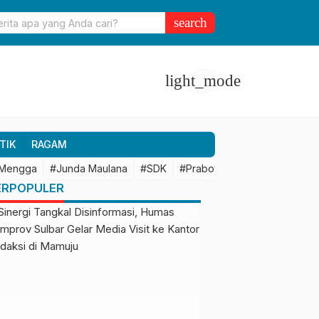
ulbar Perkuat Kolaborasi Riset dengan BRIN untuk Mendukung
search
an Daerah
light_mode
TIK
RAGAM
 Mengga
#Junda Maulana
#SDK
#Prabowo Subianto
#Mamu
ERPOPULER