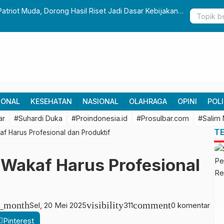
Patriot Muda, Dorong Hasil Riset Jadi Dasar Kebijakan
Gubernur S
Pembangun
IONAL
KESEHATAN
NASIONAL
OLAHRAGA
OPINI
POLI
ar
#Suhardi Duka
#Proindonesia.id
#Prosulbar.com
#Salim
T
af Harus Profesional dan Produktif
 Wakaf Harus Profesional
r_month
visibility
comment
Sel, 20 Mei 2025
311
0 komentar
Pinterest