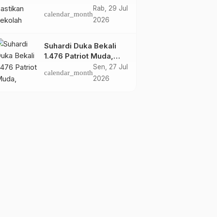
Rakyat Mamuju Siap
Rab, 29 Jul
calendar_month
Digunakan
2026
Suhardi Duka Bekali
1.476 Patriot Muda,
Dorong Hasil Riset Jadi
Sen, 27 Jul
calendar_month
Dasar Kebijakan
2026
Transmigrasi