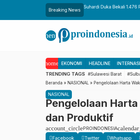
aih Gelar Sulo Tappidena
Suhardi Duka Bekali 1.476 
Breaking News
Transmigrasi
menu
home
EKONOMI
HEADLINE
INTERNAS
TRENDING TAGS
#Sulawesi Barat
#Sulb
Beranda
»
NASIONAL
»
Pengelolaan Harta Wak
NASIONAL
Pengelolaan Harta
dan Produktif
account_circle
calenda
PROINDONESIA
Facebook
Twitter
Whatsapp