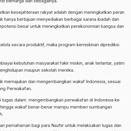
rat berharga dan sebagainya.
katkan kesejahteraan rakyat adalah dengan meningkatkan peran
k hanya bertujuan menyediakan berbagai sarana ibadah dan
 berpotensi besar untuk meningkatkan perekonomian bangsa dan
elola secara produktif, maka program kemiskinan diprediksi
ayai kebutuhan masyarakat fakir miskin, anak terlantar, yatim
penghidupan maupun sekolah mereka.
ntuk memajukan dan mengembangkan wakaf Indonesia, sesuai
ang Perwakafan.
ki tugas dalam mengembangkan perwakafan di Indonesia ke
. Sehingga wakaf benar-benar mampu memberi sumbangan
h.
tan pemahaman bagi para Nazhir untuk melaksakan tugas dan