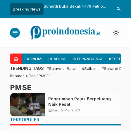
uka Dikukuhkan Adat
Suhardi Duka Bekali 1.476 Patriot
Gubernur Sul
search
Breaking News
Raih Gelar Sulo
Muda, Dorong Hasil Riset Jadi
Kolaborasi R
a
Dasar Kebijakan Transmigrasi
untuk Mend
Daerah
menu
light_mode
home
EKONOMI
HEADLINE
INTERNASIONAL
KESEHATA
TRENDING TAGS
#Sulawesi Barat
#Sulbar
#Suhardi Duka
Beranda
»
Tag "PMSE"
PMSE
Penerimaan Pajak Berpeluang
Naik Pesat
calendar_month
Kam, 9 Mar 2023
TERPOPULER