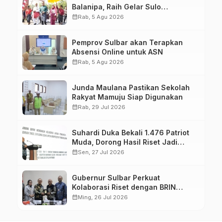
Balanipa, Raih Gelar Sulo
Tappidena
calendar_month
Rab, 5 Agu 2026
Pemprov Sulbar akan Terapkan
Absensi Online untuk ASN
calendar_month
Rab, 5 Agu 2026
Junda Maulana Pastikan Sekolah
Rakyat Mamuju Siap Digunakan
calendar_month
Rab, 29 Jul 2026
Suhardi Duka Bekali 1.476 Patriot
Muda, Dorong Hasil Riset Jadi
Dasar Kebijakan Transmigrasi
calendar_month
Sen, 27 Jul 2026
Gubernur Sulbar Perkuat
Kolaborasi Riset dengan BRIN
untuk Mendukung Pembangunan
calendar_month
Ming, 26 Jul 2026
Daerah