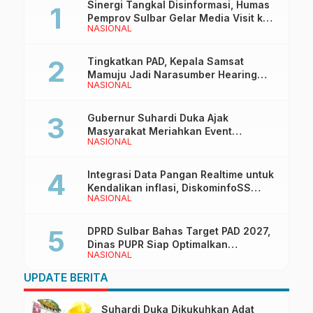
Sinergi Tangkal Disinformasi, Humas
Pemprov Sulbar Gelar Media Visit ke
NASIONAL
Kantor Redaksi di Mamuju
Tingkatkan PAD, Kepala Samsat
Mamuju Jadi Narasumber Hearing
NASIONAL
Bersama Wakil Ketua I DPRD Sulbar
Gubernur Suhardi Duka Ajak
Masyarakat Meriahkan Event
NASIONAL
Manakarra Fair 2026
Integrasi Data Pangan Realtime untuk
Kendalikan inflasi, DiskominfoSS
NASIONAL
Sulbar Kembangkan Sistem SAPEDA
DPRD Sulbar Bahas Target PAD 2027,
Dinas PUPR Siap Optimalkan
NASIONAL
Pendapatan Daerah
UPDATE BERITA
Suhardi Duka Dikukuhkan Adat