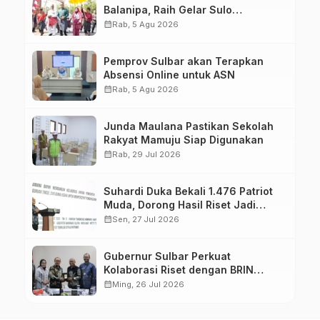
Balanipa, Raih Gelar Sulo
Tappidena
calendar_month
Rab, 5 Agu 2026
Pemprov Sulbar akan Terapkan
Absensi Online untuk ASN
calendar_month
Rab, 5 Agu 2026
Junda Maulana Pastikan Sekolah
Rakyat Mamuju Siap Digunakan
calendar_month
Rab, 29 Jul 2026
Suhardi Duka Bekali 1.476 Patriot
Muda, Dorong Hasil Riset Jadi
Dasar Kebijakan Transmigrasi
calendar_month
Sen, 27 Jul 2026
Gubernur Sulbar Perkuat
Kolaborasi Riset dengan BRIN
untuk Mendukung Pembangunan
calendar_month
Ming, 26 Jul 2026
Daerah