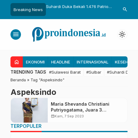
uka Dikukuhkan Adat
Suhardi Duka Bekali 1.476 Patriot
Gubernur Sul
search
Breaking News
Raih Gelar Sulo
Muda, Dorong Hasil Riset Jadi
Kolaborasi R
a
Dasar Kebijakan Transmigrasi
untuk Mend
Daerah
menu
light_mode
home
EKONOMI
HEADLINE
INTERNASIONAL
KESEHATA
TRENDING TAGS
#Sulawesi Barat
#Sulbar
#Suhardi Duka
Beranda
»
Tag "Aspeksindo"
Aspeksindo
Maria Shevanda Christiani
Putriyogatama, Juara 3
Broadcast 2023
calendar_month
Kam, 7 Sep 2023
TERPOPULER