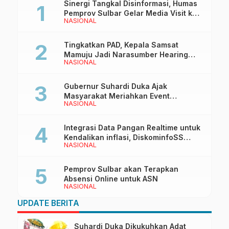
Sinergi Tangkal Disinformasi, Humas
Pemprov Sulbar Gelar Media Visit ke
NASIONAL
Kantor Redaksi di Mamuju
Tingkatkan PAD, Kepala Samsat
Mamuju Jadi Narasumber Hearing
NASIONAL
Bersama Wakil Ketua I DPRD Sulbar
Gubernur Suhardi Duka Ajak
Masyarakat Meriahkan Event
NASIONAL
Manakarra Fair 2026
Integrasi Data Pangan Realtime untuk
Kendalikan inflasi, DiskominfoSS
NASIONAL
Sulbar Kembangkan Sistem SAPEDA
Pemprov Sulbar akan Terapkan
Absensi Online untuk ASN
NASIONAL
UPDATE BERITA
Suhardi Duka Dikukuhkan Adat