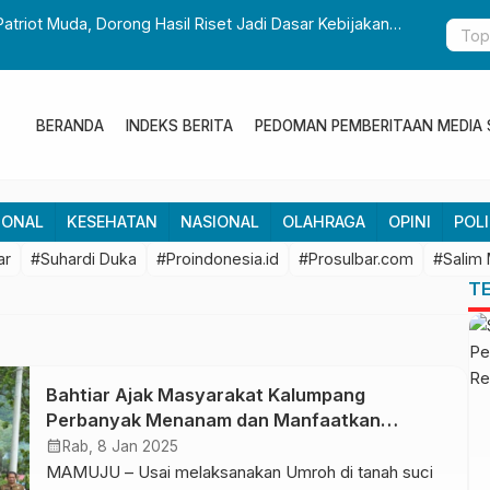
Patriot Muda, Dorong Hasil Riset Jadi Dasar Kebijakan
Gubernur S
Pembangun
BERANDA
INDEKS BERITA
PEDOMAN PEMBERITAAN MEDIA 
IONAL
KESEHATAN
NASIONAL
OLAHRAGA
OPINI
POLI
ar
#Suhardi Duka
#Proindonesia.id
#Prosulbar.com
#Salim
T
Bahtiar Ajak Masyarakat Kalumpang
Perbanyak Menanam dan Manfaatkan
Kearifan Pangan Lokal
calendar_month
Rab, 8 Jan 2025
MAMUJU – Usai melaksanakan Umroh di tanah suci