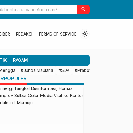
ulbar Perkuat Kolaborasi Riset dengan BRIN untuk Mendukung
search
an Daerah
light_mode
SIBER
REDAKSI
TERMS OF SERVICE
TIK
RAGAM
 Mengga
#Junda Maulana
#SDK
#Prabowo Subianto
#Mamu
ERPOPULER