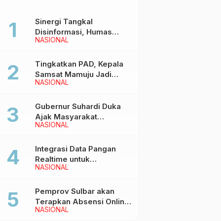
Sinergi Tangkal
Disinformasi, Humas
NASIONAL
Pemprov Sulbar Gelar
Media Visit ke Kantor
Redaksi di Mamuju
Tingkatkan PAD, Kepala
Samsat Mamuju Jadi
NASIONAL
Narasumber Hearing
Bersama Wakil Ketua I
DPRD Sulbar
Gubernur Suhardi Duka
Ajak Masyarakat
NASIONAL
Meriahkan Event
Manakarra Fair 2026
Integrasi Data Pangan
Realtime untuk
NASIONAL
Kendalikan inflasi,
DiskominfoSS Sulbar
Kembangkan Sistem
Pemprov Sulbar akan
SAPEDA
Terapkan Absensi Online
NASIONAL
untuk ASN