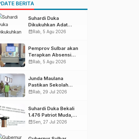
DATE BERITA
Suhardi Duka
Dikukuhkan Adat
Balanipa, Raih Gelar
calendar_month
Rab, 5 Agu 2026
Sulo Tappidena
Pemprov Sulbar akan
Terapkan Absensi
Online untuk ASN
calendar_month
Rab, 5 Agu 2026
Junda Maulana
Pastikan Sekolah
Rakyat Mamuju Siap
calendar_month
Rab, 29 Jul 2026
Digunakan
Suhardi Duka Bekali
1.476 Patriot Muda,
Dorong Hasil Riset Jadi
calendar_month
Sen, 27 Jul 2026
Dasar Kebijakan
Transmigrasi
Gubernur Sulbar