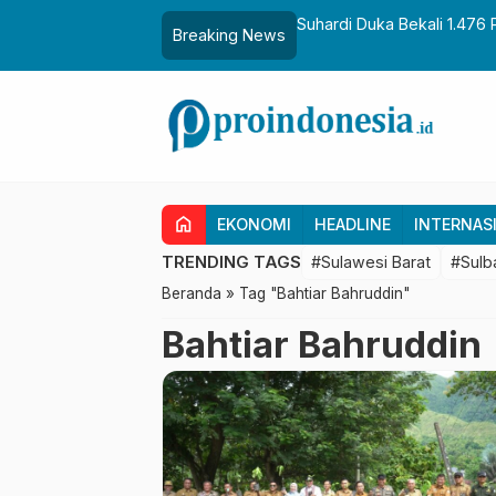
aih Gelar Sulo Tappidena
Suhardi Duka Bekali 1.476 
Breaking News
Transmigrasi
home
EKONOMI
HEADLINE
INTERNAS
TRENDING TAGS
#Sulawesi Barat
#Sulb
Beranda
»
Tag "Bahtiar Bahruddin"
Bahtiar Bahruddin