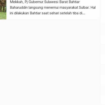
Mekkah, Pj Gubernur Sulawesi Barat Bahtiar
Baharuddin langsung menemui masyarakat Sulbar. Hal
ini dilakukan Bahtiar saat sehari setelah tiba di
Mamuju. Kunjungan perdana di tahun 2025 ini,
dilaksanakan di Kecamatan Kalumpang, Kabupaten
Mamuju Sulbar. Dalam kunjungan ini Bahtiar
memboyong para kepala OPD Pemprov Sulbar
sekaligus bersama sama […]