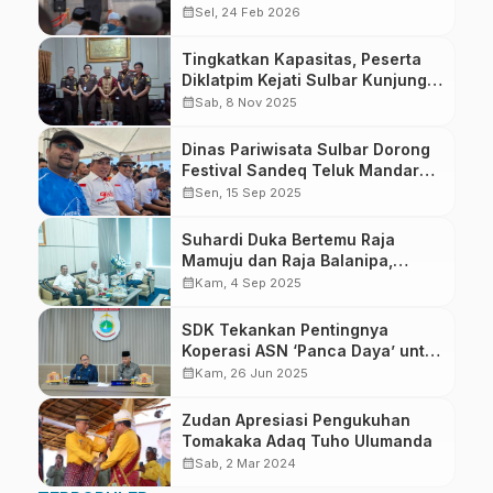
Terstruktur
calendar_month
Sel, 24 Feb 2026
Tingkatkan Kapasitas, Peserta
Diklatpim Kejati Sulbar Kunjungi
Dinas Pariwisata Sulbar
calendar_month
Sab, 8 Nov 2025
Dinas Pariwisata Sulbar Dorong
Festival Sandeq Teluk Mandar
Jadi Event Nasional
calendar_month
Sen, 15 Sep 2025
Suhardi Duka Bertemu Raja
Mamuju dan Raja Balanipa,
Komitmen Jaga Stabilitas Daerah
calendar_month
Kam, 4 Sep 2025
SDK Tekankan Pentingnya
Koperasi ASN ‘Panca Daya’ untuk
Meningkatkan Kesejahteraan
calendar_month
Kam, 26 Jun 2025
Pegawai
Zudan Apresiasi Pengukuhan
Tomakaka Adaq Tuho Ulumanda
calendar_month
Sab, 2 Mar 2024