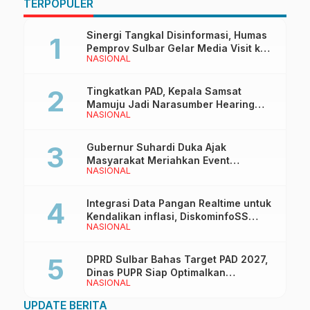
TERPOPULER
Sinergi Tangkal Disinformasi, Humas
Pemprov Sulbar Gelar Media Visit ke
NASIONAL
Kantor Redaksi di Mamuju
Tingkatkan PAD, Kepala Samsat
Mamuju Jadi Narasumber Hearing
NASIONAL
Bersama Wakil Ketua I DPRD Sulbar
Gubernur Suhardi Duka Ajak
Masyarakat Meriahkan Event
NASIONAL
Manakarra Fair 2026
Integrasi Data Pangan Realtime untuk
Kendalikan inflasi, DiskominfoSS
NASIONAL
Sulbar Kembangkan Sistem SAPEDA
DPRD Sulbar Bahas Target PAD 2027,
Dinas PUPR Siap Optimalkan
NASIONAL
Pendapatan Daerah
UPDATE BERITA