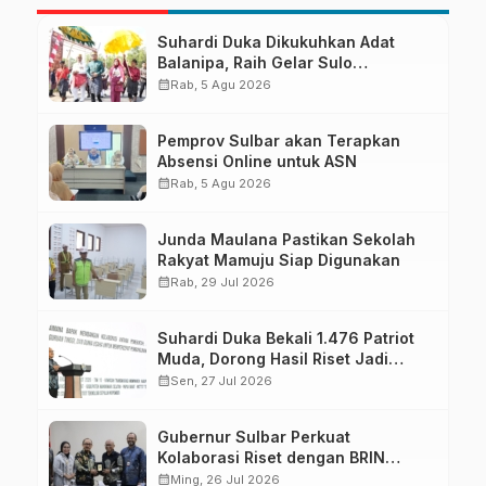
Suhardi Duka Dikukuhkan Adat
Balanipa, Raih Gelar Sulo
Tappidena
calendar_month
Rab, 5 Agu 2026
Pemprov Sulbar akan Terapkan
Absensi Online untuk ASN
calendar_month
Rab, 5 Agu 2026
Junda Maulana Pastikan Sekolah
Rakyat Mamuju Siap Digunakan
calendar_month
Rab, 29 Jul 2026
Suhardi Duka Bekali 1.476 Patriot
Muda, Dorong Hasil Riset Jadi
Dasar Kebijakan Transmigrasi
calendar_month
Sen, 27 Jul 2026
Gubernur Sulbar Perkuat
Kolaborasi Riset dengan BRIN
untuk Mendukung Pembangunan
calendar_month
Ming, 26 Jul 2026