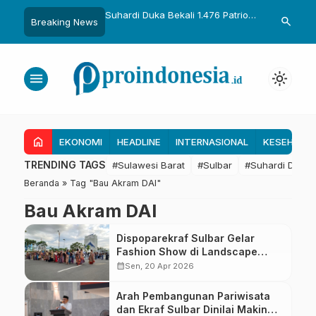
uka Dikukuhkan Adat
Suhardi Duka Bekali 1.476 Patriot
Gubernur Sul
search
Breaking News
Raih Gelar Sulo
Muda, Dorong Hasil Riset Jadi
Kolaborasi R
a
Dasar Kebijakan Transmigrasi
untuk Mend
Daerah
menu
light_mode
home
EKONOMI
HEADLINE
INTERNASIONAL
KESEHATA
TRENDING TAGS
#Sulawesi Barat
#Sulbar
#Suhardi Duka
Beranda
»
Tag "Bau Akram DAI"
Bau Akram DAI
Dispoparekraf Sulbar Gelar
Fashion Show di Landscape
Mamuju hingga Bundaran Maleo
calendar_month
Sen, 20 Apr 2026
Arah Pembangunan Pariwisata
dan Ekraf Sulbar Dinilai Makin