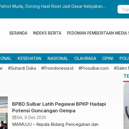
Patriot Muda, Dorong Hasil Riset Jadi Dasar Kebijakan
Gubernur S
Pembangun
BERANDA
INDEKS BERITA
PEDOMAN PEMBERITAAN MEDIA 
IONAL
KESEHATAN
NASIONAL
OLAHRAGA
OPINI
POLI
ar
#Suhardi Duka
#Proindonesia.id
#Prosulbar.com
#Salim
T
BPBD Sulbar Latih Pegawai BPKP Hadapi
Potensi Guncangan Gempa
calendar_month
Sel, 9 Des 2025
MAMUJU – Kepala Bidang Pencegahan dan