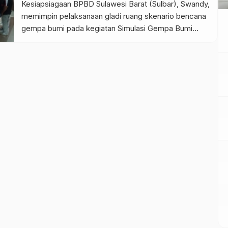
Kesiapsiagaan BPBD Sulawesi Barat (Sulbar), Swandy,
memimpin pelaksanaan gladi ruang skenario bencana
gempa bumi pada kegiatan Simulasi Gempa Bumi
yang diselenggarakan di Gedung Kantor BPKP Sulbar,
baru-baru ini. Dalam gladi ruang tersebut, Swandy
memaparkan alur penanganan kejadian gempa mulai
dari detik pertama gempa terjadi, langkah cepat
penyelamatan diri, mekanisme […]