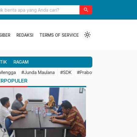
ulbar Perkuat Kolaborasi Riset dengan BRIN untuk Mendukung
search
an Daerah
light_mode
SIBER
REDAKSI
TERMS OF SERVICE
TIK
RAGAM
 Mengga
#Junda Maulana
#SDK
#Prabowo Subianto
#Mamu
ERPOPULER