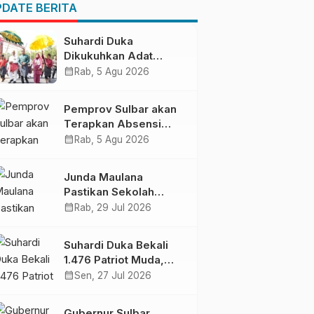
DATE BERITA
Suhardi Duka
Dikukuhkan Adat
Balanipa, Raih Gelar
calendar_month
Rab, 5 Agu 2026
Sulo Tappidena
Pemprov Sulbar akan
Terapkan Absensi
Online untuk ASN
calendar_month
Rab, 5 Agu 2026
Junda Maulana
Pastikan Sekolah
Rakyat Mamuju Siap
calendar_month
Rab, 29 Jul 2026
Digunakan
Suhardi Duka Bekali
1.476 Patriot Muda,
Dorong Hasil Riset Jadi
calendar_month
Sen, 27 Jul 2026
Dasar Kebijakan
Transmigrasi
Gubernur Sulbar