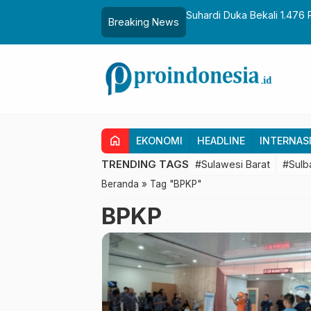
aih Gelar Sulo Tappidena
Suhardi Duka Bekali 1.476 
Breaking News
Transmigrasi
home
EKONOMI
HEADLINE
INTERNAS
TRENDING TAGS
#Sulawesi Barat
#Sulb
Beranda
»
Tag "BPKP"
BPKP