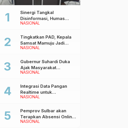
Sinergi Tangkal
Disinformasi, Humas
NASIONAL
Pemprov Sulbar Gelar
Media Visit ke Kantor
Redaksi di Mamuju
Tingkatkan PAD, Kepala
Samsat Mamuju Jadi
NASIONAL
Narasumber Hearing
Bersama Wakil Ketua I
DPRD Sulbar
Gubernur Suhardi Duka
Ajak Masyarakat
NASIONAL
Meriahkan Event
Manakarra Fair 2026
Integrasi Data Pangan
Realtime untuk
NASIONAL
Kendalikan inflasi,
DiskominfoSS Sulbar
Kembangkan Sistem
Pemprov Sulbar akan
SAPEDA
Terapkan Absensi Online
NASIONAL
untuk ASN