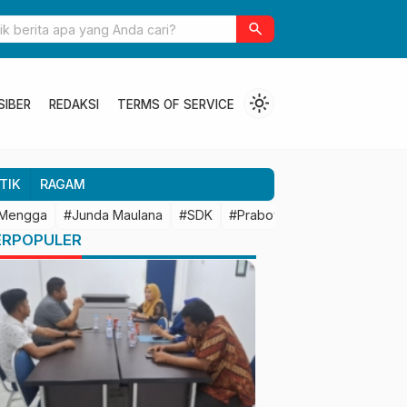
ulbar Perkuat Kolaborasi Riset dengan BRIN untuk Mendukung
search
an Daerah
light_mode
SIBER
REDAKSI
TERMS OF SERVICE
TIK
RAGAM
 Mengga
#Junda Maulana
#SDK
#Prabowo Subianto
#Mamu
ERPOPULER