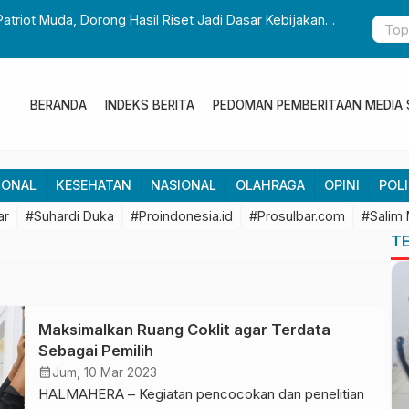
Patriot Muda, Dorong Hasil Riset Jadi Dasar Kebijakan
Gubernur S
Pembangun
BERANDA
INDEKS BERITA
PEDOMAN PEMBERITAAN MEDIA 
IONAL
KESEHATAN
NASIONAL
OLAHRAGA
OPINI
POLI
ar
#Suhardi Duka
#Proindonesia.id
#Prosulbar.com
#Salim
T
Maksimalkan Ruang Coklit agar Terdata
Sebagai Pemilih
calendar_month
Jum, 10 Mar 2023
HALMAHERA – Kegiatan pencocokan dan penelitian