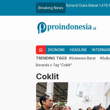
aih Gelar Sulo Tappidena
Suhardi Duka Bekali 1.476 
Breaking News
Transmigrasi
home
EKONOMI
HEADLINE
INTERNAS
TRENDING TAGS
#Sulawesi Barat
#Sulb
Beranda
»
Tag "Coklit"
Coklit