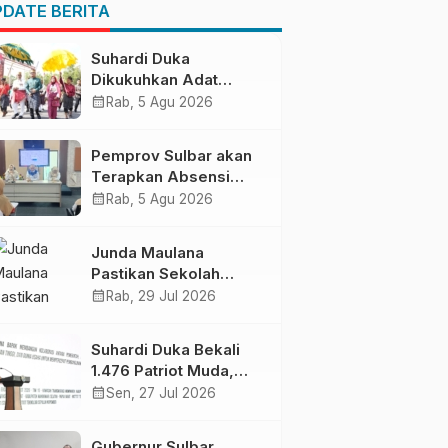
Pendapatan Daerah
DATE BERITA
Suhardi Duka
Dikukuhkan Adat
Balanipa, Raih Gelar
calendar_month
Rab, 5 Agu 2026
Sulo Tappidena
Pemprov Sulbar akan
Terapkan Absensi
Online untuk ASN
calendar_month
Rab, 5 Agu 2026
Junda Maulana
Pastikan Sekolah
Rakyat Mamuju Siap
calendar_month
Rab, 29 Jul 2026
Digunakan
Suhardi Duka Bekali
1.476 Patriot Muda,
Dorong Hasil Riset Jadi
calendar_month
Sen, 27 Jul 2026
Dasar Kebijakan
Transmigrasi
Gubernur Sulbar