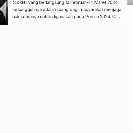
(coklit) yang berlangsung 12 Februari-14 Maret 2024
sesungguhnya adalah ruang bagi masyarakat menjaga
hak suaranya untuk digunakan pada Pemilu 2024. Oleh
karena itu sudah sepantasnya masyarakat
menggunakan masa coklit ini untuk terdata sebagai
pemilih, yang bisa menggunakan hak suaranya di 14
Februari 2024. Hal ini disampaikan Anggota KPU
Yulianto Sudrajat […]