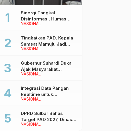
Sinergi Tangkal
Disinformasi, Humas
NASIONAL
Pemprov Sulbar Gelar
Media Visit ke Kantor
Redaksi di Mamuju
Tingkatkan PAD, Kepala
Samsat Mamuju Jadi
NASIONAL
Narasumber Hearing
Bersama Wakil Ketua I
DPRD Sulbar
Gubernur Suhardi Duka
Ajak Masyarakat
NASIONAL
Meriahkan Event
Manakarra Fair 2026
Integrasi Data Pangan
Realtime untuk
NASIONAL
Kendalikan inflasi,
DiskominfoSS Sulbar
Kembangkan Sistem
DPRD Sulbar Bahas
SAPEDA
Target PAD 2027, Dinas
NASIONAL
PUPR Siap Optimalkan