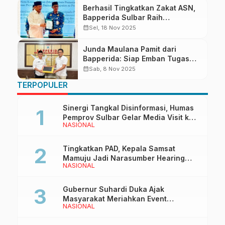
Berhasil Tingkatkan Zakat ASN,
Bapperida Sulbar Raih
Pengakuan dari BAZNAS
calendar_month
Sel, 18 Nov 2025
Junda Maulana Pamit dari
Bapperida: Siap Emban Tugas
Baru sebagai Sekprov Sulbar
calendar_month
Sab, 8 Nov 2025
TERPOPULER
Sinergi Tangkal Disinformasi, Humas
Pemprov Sulbar Gelar Media Visit ke
NASIONAL
Kantor Redaksi di Mamuju
Tingkatkan PAD, Kepala Samsat
Mamuju Jadi Narasumber Hearing
NASIONAL
Bersama Wakil Ketua I DPRD Sulbar
Gubernur Suhardi Duka Ajak
Masyarakat Meriahkan Event
NASIONAL
Manakarra Fair 2026