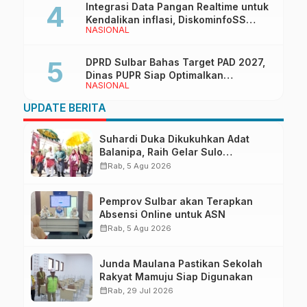
Integrasi Data Pangan Realtime untuk
Kendalikan inflasi, DiskominfoSS
NASIONAL
Sulbar Kembangkan Sistem SAPEDA
DPRD Sulbar Bahas Target PAD 2027,
Dinas PUPR Siap Optimalkan
NASIONAL
Pendapatan Daerah
UPDATE BERITA
Suhardi Duka Dikukuhkan Adat
Balanipa, Raih Gelar Sulo
Tappidena
calendar_month
Rab, 5 Agu 2026
Pemprov Sulbar akan Terapkan
Absensi Online untuk ASN
calendar_month
Rab, 5 Agu 2026
Junda Maulana Pastikan Sekolah
Rakyat Mamuju Siap Digunakan
calendar_month
Rab, 29 Jul 2026