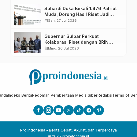
Suhardi Duka Bekali 1.476 Patriot
Muda, Dorong Hasil Riset Jadi
Dasar Kebijakan Transmigrasi
calendar_month
Sen, 27 Jul 2026
Gubernur Sulbar Perkuat
Kolaborasi Riset dengan BRIN
untuk Mendukung Pembangunan
calendar_month
Ming, 26 Jul 2026
Daerah
anda
Indeks Berita
Pedoman Pemberitaan Media Siber
Redaksi
Terms of Ser
Pro Indonesia - Berita Cepat, Akurat, dan Terpercaya
© 2025 Proindonesia.id