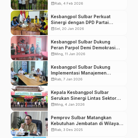
Modern
calendar_month
Rab, 4 Feb 2026
Kesbangpol Sulbar Perkuat
Sinergi dengan DPD Partai
Golkar
calendar_month
Sel, 20 Jan 2026
Kesbangpol Sulbar Dukung
Peran Parpol Demi Demokrasi
Berkualitas
calendar_month
Ming, 11 Jan 2026
Kesbangpol Sulbar Dukung
Implementasi Manajemen
Talenta ASN Melalui Validasi
calendar_month
Rab, 7 Jan 2026
Data
Kepala Kesbangpol Sulbar
Serukan Sinergi Lintas Sektor
Demi Rawat Kerukunan Umat
calendar_month
Ming, 4 Jan 2026
Pemprov Sulbar Matangkan
Kebutuhan Jembatan di Wilayah
Terpencil
calendar_month
Rab, 3 Des 2025