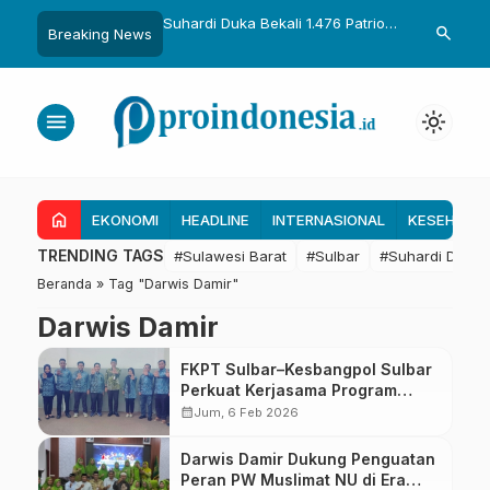
uka Dikukuhkan Adat
Suhardi Duka Bekali 1.476 Patriot
Gubernur Sul
search
Breaking News
Raih Gelar Sulo
Muda, Dorong Hasil Riset Jadi
Kolaborasi R
a
Dasar Kebijakan Transmigrasi
untuk Mend
Daerah
menu
light_mode
home
EKONOMI
HEADLINE
INTERNASIONAL
KESEHATA
TRENDING TAGS
#Sulawesi Barat
#Sulbar
#Suhardi Duka
Beranda
»
Tag "Darwis Damir"
Darwis Damir
FKPT Sulbar–Kesbangpol Sulbar
Perkuat Kerjasama Program
Peningkatan Kewaspadaan
calendar_month
Jum, 6 Feb 2026
Nasional
Darwis Damir Dukung Penguatan
Peran PW Muslimat NU di Era