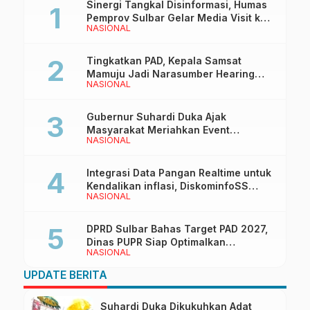
Sinergi Tangkal Disinformasi, Humas
Pemprov Sulbar Gelar Media Visit ke
NASIONAL
Kantor Redaksi di Mamuju
Tingkatkan PAD, Kepala Samsat
Mamuju Jadi Narasumber Hearing
NASIONAL
Bersama Wakil Ketua I DPRD Sulbar
Gubernur Suhardi Duka Ajak
Masyarakat Meriahkan Event
NASIONAL
Manakarra Fair 2026
Integrasi Data Pangan Realtime untuk
Kendalikan inflasi, DiskominfoSS
NASIONAL
Sulbar Kembangkan Sistem SAPEDA
DPRD Sulbar Bahas Target PAD 2027,
Dinas PUPR Siap Optimalkan
NASIONAL
Pendapatan Daerah
UPDATE BERITA
Suhardi Duka Dikukuhkan Adat