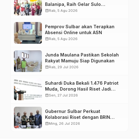
Balanipa, Raih Gelar Sulo
Tappidena
calendar_month
Rab, 5 Agu 2026
Pemprov Sulbar akan Terapkan
Absensi Online untuk ASN
calendar_month
Rab, 5 Agu 2026
Junda Maulana Pastikan Sekolah
Rakyat Mamuju Siap Digunakan
calendar_month
Rab, 29 Jul 2026
Suhardi Duka Bekali 1.476 Patriot
Muda, Dorong Hasil Riset Jadi
Dasar Kebijakan Transmigrasi
calendar_month
Sen, 27 Jul 2026
Gubernur Sulbar Perkuat
Kolaborasi Riset dengan BRIN
untuk Mendukung Pembangunan
calendar_month
Ming, 26 Jul 2026
Daerah