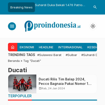
uka Dikukuhkan Adat
Suhardi Duka Bekali 1.476 Patriot
Gubernur Sul
search
Breaking News
Raih Gelar Sulo
Muda, Dorong Hasil Riset Jadi
Kolaborasi R
a
Dasar Kebijakan Transmigrasi
untuk Mend
Daerah
menu
light_mode
home
EKONOMI
HEADLINE
INTERNASIONAL
KESEHATA
TRENDING TAGS
#Sulawesi Barat
#Sulbar
#Suhardi Duka
Beranda
»
Tag "Ducati"
Ducati
Ducati Rilis Tim Balap 2024,
Pecco Bagnaia Pakai Nomor 1
Lagi!
calendar_month
Rab, 24 Jan 2024
TERPOPULER