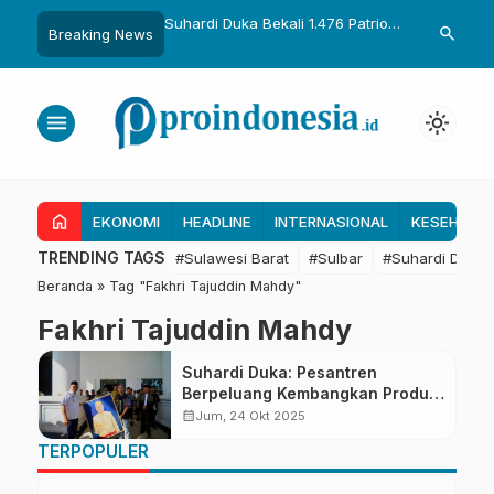
uka Dikukuhkan Adat
Suhardi Duka Bekali 1.476 Patriot
Gubernur Sul
search
Breaking News
Raih Gelar Sulo
Muda, Dorong Hasil Riset Jadi
Kolaborasi R
a
Dasar Kebijakan Transmigrasi
untuk Mend
Daerah
menu
light_mode
home
EKONOMI
HEADLINE
INTERNASIONAL
KESEHATA
TRENDING TAGS
#Sulawesi Barat
#Sulbar
#Suhardi Duka
Beranda
»
Tag "Fakhri Tajuddin Mahdy"
Fakhri Tajuddin Mahdy
Suhardi Duka: Pesantren
Berpeluang Kembangkan Produk
Coklat Olahan
calendar_month
Jum, 24 Okt 2025
TERPOPULER