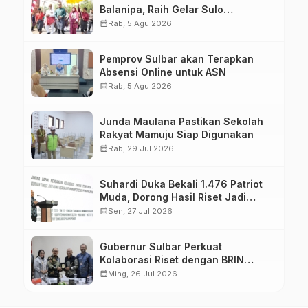
Balanipa, Raih Gelar Sulo
Tappidena
calendar_month
Rab, 5 Agu 2026
Pemprov Sulbar akan Terapkan
Absensi Online untuk ASN
calendar_month
Rab, 5 Agu 2026
Junda Maulana Pastikan Sekolah
Rakyat Mamuju Siap Digunakan
calendar_month
Rab, 29 Jul 2026
Suhardi Duka Bekali 1.476 Patriot
Muda, Dorong Hasil Riset Jadi
Dasar Kebijakan Transmigrasi
calendar_month
Sen, 27 Jul 2026
Gubernur Sulbar Perkuat
Kolaborasi Riset dengan BRIN
untuk Mendukung Pembangunan
calendar_month
Ming, 26 Jul 2026
Daerah