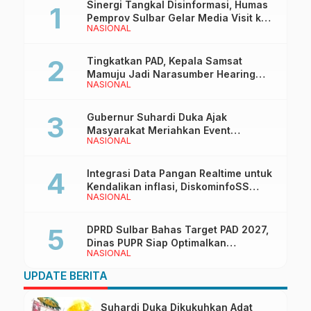
Sinergi Tangkal Disinformasi, Humas
Pemprov Sulbar Gelar Media Visit ke
NASIONAL
Kantor Redaksi di Mamuju
Tingkatkan PAD, Kepala Samsat
Mamuju Jadi Narasumber Hearing
NASIONAL
Bersama Wakil Ketua I DPRD Sulbar
Gubernur Suhardi Duka Ajak
Masyarakat Meriahkan Event
NASIONAL
Manakarra Fair 2026
Integrasi Data Pangan Realtime untuk
Kendalikan inflasi, DiskominfoSS
NASIONAL
Sulbar Kembangkan Sistem SAPEDA
DPRD Sulbar Bahas Target PAD 2027,
Dinas PUPR Siap Optimalkan
NASIONAL
Pendapatan Daerah
UPDATE BERITA
Suhardi Duka Dikukuhkan Adat