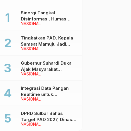
Sinergi Tangkal
Disinformasi, Humas
NASIONAL
Pemprov Sulbar Gelar
Media Visit ke Kantor
Redaksi di Mamuju
Tingkatkan PAD, Kepala
Samsat Mamuju Jadi
NASIONAL
Narasumber Hearing
Bersama Wakil Ketua I
DPRD Sulbar
Gubernur Suhardi Duka
Ajak Masyarakat
NASIONAL
Meriahkan Event
Manakarra Fair 2026
Integrasi Data Pangan
Realtime untuk
NASIONAL
Kendalikan inflasi,
DiskominfoSS Sulbar
Kembangkan Sistem
DPRD Sulbar Bahas
SAPEDA
Target PAD 2027, Dinas
NASIONAL
PUPR Siap Optimalkan