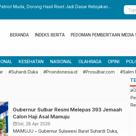
Patriot Muda, Dorong Hasil Riset Jadi Dasar Kebijakan
Gubernur S
Pembangun
BERANDA
INDEKS BERITA
PEDOMAN PEMBERITAAN MEDIA 
IONAL
KESEHATAN
NASIONAL
OLAHRAGA
OPINI
POLI
ar
#Suhardi Duka
#Proindonesia.id
#Prosulbar.com
#Salim
T
Gubernur Sulbar Resmi Melepas 393 Jemaah
Calon Haji Asal Mamuju
calendar_month
Sel, 28 Apr 2026
MAMUJU – Gubernur Sulawesi Barat Suhardi Duka,