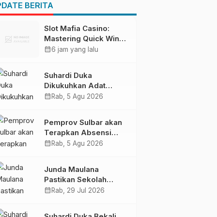
Pendapatan Daerah
DATE BERITA
Slot Mafia Casino:
Mastering Quick Wins
on a High‑Intensity
calendar_month
6 jam yang lalu
Playground
Suhardi Duka
Dikukuhkan Adat
Balanipa, Raih Gelar
calendar_month
Rab, 5 Agu 2026
Sulo Tappidena
Pemprov Sulbar akan
Terapkan Absensi
Online untuk ASN
calendar_month
Rab, 5 Agu 2026
Junda Maulana
Pastikan Sekolah
Rakyat Mamuju Siap
calendar_month
Rab, 29 Jul 2026
Digunakan
Suhardi Duka Bekali