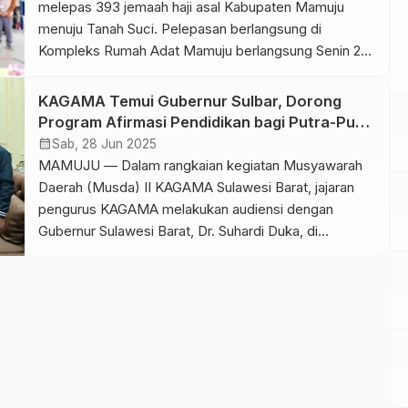
melepas 393 jemaah haji asal Kabupaten Mamuju
menuju Tanah Suci. Pelepasan berlangsung di
Kompleks Rumah Adat Mamuju berlangsung Senin 27
April 2026. Dikesempatan itu, Suhardi Duka (SDK)
mengingatkan bahwa ibadah haji bukan semata soal
KAGAMA Temui Gubernur Sulbar, Dorong
kemampuan finansial. “Banyak orang kaya dan
Program Afirmasi Pendidikan bagi Putra-Putri
mampu, tapi tidak dipanggil oleh Allah untuk haji. […]
Daerah
calendar_month
Sab, 28 Jun 2025
MAMUJU — Dalam rangkaian kegiatan Musyawarah
Daerah (Musda) II KAGAMA Sulawesi Barat, jajaran
pengurus KAGAMA melakukan audiensi dengan
Gubernur Sulawesi Barat, Dr. Suhardi Duka, di
kediaman resmi gubernur. Pertemuan ini turut dihadiri
oleh perwakilan Rektor Universitas Gadjah Mada
(UGM), Pengurus Pusat KAGAMA, Pengurus Daerah
Sulbar, Pengurus Cabang se-Sulawesi Barat, serta
panitia Musda. Suasana pertemuan berlangsung […]