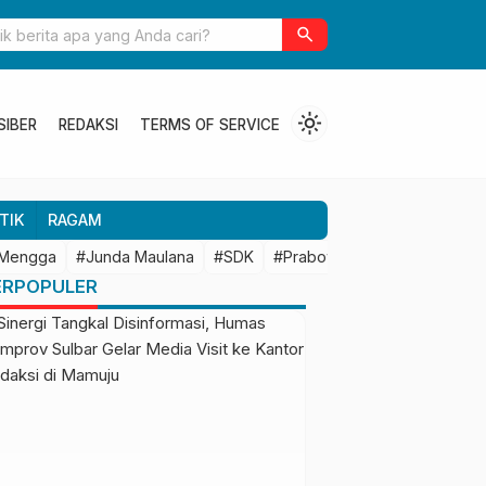
ulbar Perkuat Kolaborasi Riset dengan BRIN untuk Mendukung
search
an Daerah
light_mode
SIBER
REDAKSI
TERMS OF SERVICE
TIK
RAGAM
 Mengga
#Junda Maulana
#SDK
#Prabowo Subianto
#Mamu
ERPOPULER