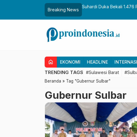
aih Gelar Sulo Tappidena
Suhardi Duka Bekali 1.476 
Breaking News
Transmigrasi
home
EKONOMI
HEADLINE
INTERNAS
TRENDING TAGS
#Sulawesi Barat
#Sulb
Beranda
»
Tag "Gubernur Sulbar"
Gubernur Sulbar