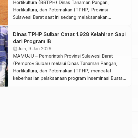
Hortikultura (BBTPH) Dinas Tanaman Pangan,
Hortikultura, dan Peternakan (TPHP) Provinsi
Sulawesi Barat saat ini sedang melaksanakan
perbanyak calon benih jagung komposit dan
memproduksi jagung pakan dalam mendukung
Dinas TPHP Sulbar Catat 1.928 Kelahiran Sapi
swasembada jagung. Program ini dalam rangka
dari Program IB
mendukung upaya Pemerintah Sulawesi Barat di
calendar_month
Jum, 9 Jan 2026
bawah kepemimpinan Gubernur Suhardi Duka dan
MAMUJU – Pemerintah Provinsi Sulawesi Barat
Wakil Gubernur […]
(Pemprov Sulbar) melalui Dinas Tanaman Pangan,
Hortikultura, dan Peternakan (TPHP) mencatat
keberhasilan pelaksanaan program Inseminasi Buatan
(IB) pada ternak sapi. Hingga tahun 2025, angka
kelahiran sapi di Sulbar mencapai 1.928 ekor,
meningkat dibandingkan tahun 2024 yang tercatat
sebanyak 1.687 ekor. Keberhasilan ini disampaikan
oleh Kepala Dinas TPHP Sulbar, Hamdani […]