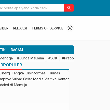
ulbar Perkuat Kolaborasi Riset dengan BRIN untuk Mendukung
search
an Daerah
light_mode
SIBER
REDAKSI
TERMS OF SERVICE
TIK
RAGAM
 Mengga
#Junda Maulana
#SDK
#Prabowo Subianto
#Mamu
ERPOPULER