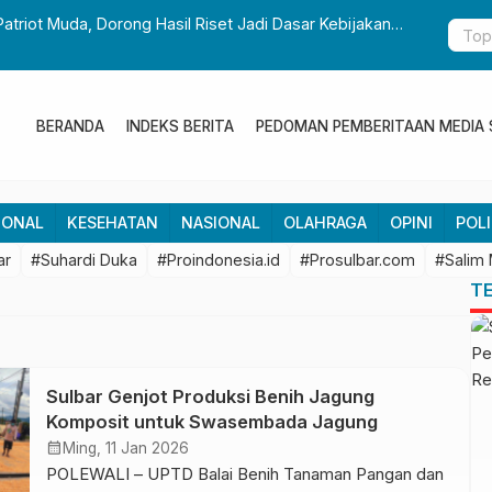
Patriot Muda, Dorong Hasil Riset Jadi Dasar Kebijakan
Gubernur S
Pembangun
BERANDA
INDEKS BERITA
PEDOMAN PEMBERITAAN MEDIA 
IONAL
KESEHATAN
NASIONAL
OLAHRAGA
OPINI
POLI
ar
#Suhardi Duka
#Proindonesia.id
#Prosulbar.com
#Salim
T
Sulbar Genjot Produksi Benih Jagung
Komposit untuk Swasembada Jagung
calendar_month
Ming, 11 Jan 2026
POLEWALI – UPTD Balai Benih Tanaman Pangan dan