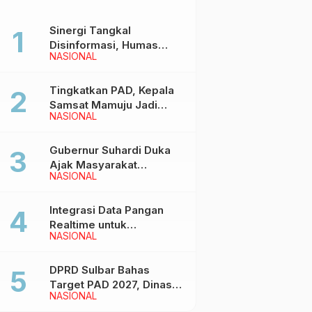
Sinergi Tangkal
Disinformasi, Humas
NASIONAL
Pemprov Sulbar Gelar
Media Visit ke Kantor
Redaksi di Mamuju
Tingkatkan PAD, Kepala
Samsat Mamuju Jadi
NASIONAL
Narasumber Hearing
Bersama Wakil Ketua I
DPRD Sulbar
Gubernur Suhardi Duka
Ajak Masyarakat
NASIONAL
Meriahkan Event
Manakarra Fair 2026
Integrasi Data Pangan
Realtime untuk
NASIONAL
Kendalikan inflasi,
DiskominfoSS Sulbar
Kembangkan Sistem
DPRD Sulbar Bahas
SAPEDA
Target PAD 2027, Dinas
NASIONAL
PUPR Siap Optimalkan