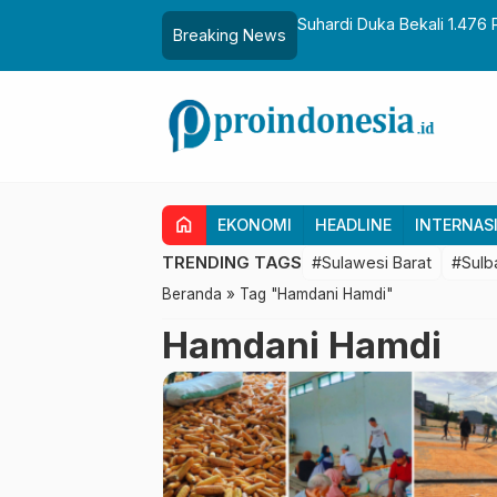
aih Gelar Sulo Tappidena
Suhardi Duka Bekali 1.476 
Breaking News
Transmigrasi
home
EKONOMI
HEADLINE
INTERNAS
TRENDING TAGS
#Sulawesi Barat
#Sulb
Beranda
»
Tag "Hamdani Hamdi"
Hamdani Hamdi