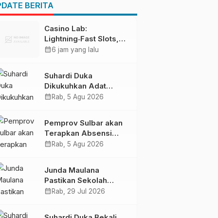
Pendapatan Daerah
DATE BERITA
Casino Lab:
Lightning‑Fast Slots,
Live Action & Crypto
calendar_month
6 jam yang lalu
Thrills for the
Quick‑Play Enthusiast
Suhardi Duka
Dikukuhkan Adat
Balanipa, Raih Gelar
calendar_month
Rab, 5 Agu 2026
Sulo Tappidena
Pemprov Sulbar akan
Terapkan Absensi
Online untuk ASN
calendar_month
Rab, 5 Agu 2026
Junda Maulana
Pastikan Sekolah
Rakyat Mamuju Siap
calendar_month
Rab, 29 Jul 2026
Digunakan
Suhardi Duka Bekali