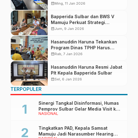
Pangan Daerah
calendar_month
Ming, 11 Jan 2026
Bapperida Sulbar dan BWS V
Mamuju Perkuat Strategi
Pengelolaan SDA
calendar_month
Jum, 9 Jan 2026
Hasanuddin Haruna Tekankan
Program Dinas TPHP Harus
Dukung Misi Gubernur Sulbar
calendar_month
Rab, 7 Jan 2026
Hasanuddin Haruna Resmi Jabat
Plt Kepala Bapperida Sulbar
calendar_month
Sel, 6 Jan 2026
TERPOPULER
Sinergi Tangkal Disinformasi, Humas
Pemprov Sulbar Gelar Media Visit ke
NASIONAL
Kantor Redaksi di Mamuju
Tingkatkan PAD, Kepala Samsat
Mamuju Jadi Narasumber Hearing