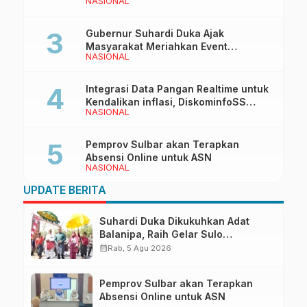
NASIONAL
Bersama Wakil Ketua I DPRD Sulbar
Gubernur Suhardi Duka Ajak
Masyarakat Meriahkan Event
NASIONAL
Manakarra Fair 2026
Integrasi Data Pangan Realtime untuk
Kendalikan inflasi, DiskominfoSS
NASIONAL
Sulbar Kembangkan Sistem SAPEDA
Pemprov Sulbar akan Terapkan
Absensi Online untuk ASN
NASIONAL
UPDATE BERITA
Suhardi Duka Dikukuhkan Adat
Balanipa, Raih Gelar Sulo
Tappidena
calendar_month
Rab, 5 Agu 2026
Pemprov Sulbar akan Terapkan
Absensi Online untuk ASN