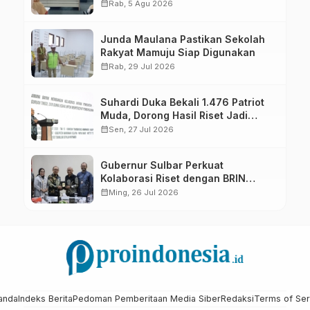
calendar_month
Rab, 5 Agu 2026
Junda Maulana Pastikan Sekolah
Rakyat Mamuju Siap Digunakan
calendar_month
Rab, 29 Jul 2026
Suhardi Duka Bekali 1.476 Patriot
Muda, Dorong Hasil Riset Jadi
Dasar Kebijakan Transmigrasi
calendar_month
Sen, 27 Jul 2026
Gubernur Sulbar Perkuat
Kolaborasi Riset dengan BRIN
untuk Mendukung Pembangunan
calendar_month
Ming, 26 Jul 2026
Daerah
anda
Indeks Berita
Pedoman Pemberitaan Media Siber
Redaksi
Terms of Ser