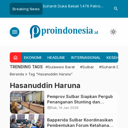
uka Dikukuhkan Adat
Suhardi Duka Bekali 1.476 Patriot
Gubernur Sul
search
Breaking News
Raih Gelar Sulo
Muda, Dorong Hasil Riset Jadi
Kolaborasi R
a
Dasar Kebijakan Transmigrasi
untuk Mend
Daerah
menu
light_mode
home
EKONOMI
HEADLINE
INTERNASIONAL
KESEHATA
TRENDING TAGS
#Sulawesi Barat
#Sulbar
#Suhardi Duka
Beranda
»
Tag "Hasanuddin Haruna"
Hasanuddin Haruna
Pemprov Sulbar Siapkan Pergub
Penanganan Stunting dan
Kemiskinan Ekstrem
calendar_month
Rab, 14 Jan 2026
Bapperida Sulbar Koordinasikan
Pembentukan Forum Ketahanan