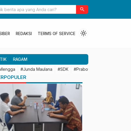
ulbar Perkuat Kolaborasi Riset dengan BRIN untuk Mendukung
search
an Daerah
light_mode
SIBER
REDAKSI
TERMS OF SERVICE
TIK
RAGAM
 Mengga
#Junda Maulana
#SDK
#Prabowo Subianto
#Mamu
ERPOPULER