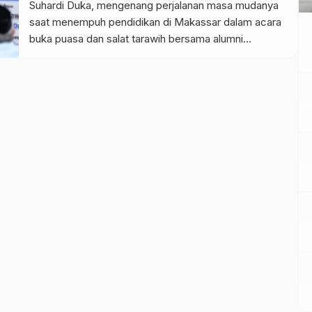
Suhardi Duka, mengenang perjalanan masa mudanya
saat menempuh pendidikan di Makassar dalam acara
buka puasa dan salat tarawih bersama alumni
Hipermaju Sulbar, Senin, 16 Maret 2026. Dalam
sambutannya, Gubernur Suhardi Duka yang
merupakan salah satu alumni Hipermaju menegaskan
bahwa Hipermaju memiliki peran besar dalam
perjalanan banyak tokoh di Mamuju. […]