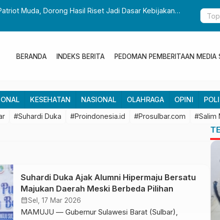
Patriot Muda, Dorong Hasil Riset Jadi Dasar Kebijakan
Gubernur S
Pembangun
BERANDA
INDEKS BERITA
PEDOMAN PEMBERITAAN MEDIA 
IONAL
KESEHATAN
NASIONAL
OLAHRAGA
OPINI
POLI
ar
#Suhardi Duka
#Proindonesia.id
#Prosulbar.com
#Salim
T
Suhardi Duka Ajak Alumni Hipermaju Bersatu
Majukan Daerah Meski Berbeda Pilihan
calendar_month
Sel, 17 Mar 2026
MAMUJU — Gubernur Sulawesi Barat (Sulbar),