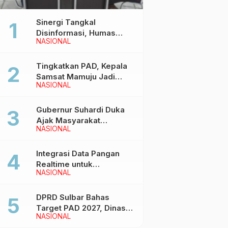
Sinergi Tangkal
Disinformasi, Humas
NASIONAL
Pemprov Sulbar Gelar
Media Visit ke Kantor
Redaksi di Mamuju
Tingkatkan PAD, Kepala
Samsat Mamuju Jadi
NASIONAL
Narasumber Hearing
Bersama Wakil Ketua I
DPRD Sulbar
Gubernur Suhardi Duka
Ajak Masyarakat
NASIONAL
Meriahkan Event
Manakarra Fair 2026
Integrasi Data Pangan
Realtime untuk
NASIONAL
Kendalikan inflasi,
DiskominfoSS Sulbar
Kembangkan Sistem
DPRD Sulbar Bahas
SAPEDA
Target PAD 2027, Dinas
NASIONAL
PUPR Siap Optimalkan