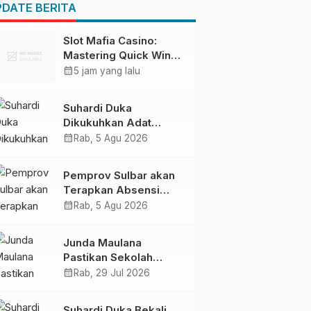
Pendapatan Daerah
DATE BERITA
Slot Mafia Casino:
Mastering Quick Wins
on a High‑Intensity
calendar_month
5 jam yang lalu
Playground
Suhardi Duka
Dikukuhkan Adat
Balanipa, Raih Gelar
calendar_month
Rab, 5 Agu 2026
Sulo Tappidena
Pemprov Sulbar akan
Terapkan Absensi
Online untuk ASN
calendar_month
Rab, 5 Agu 2026
Junda Maulana
Pastikan Sekolah
Rakyat Mamuju Siap
calendar_month
Rab, 29 Jul 2026
Digunakan
Suhardi Duka Bekali