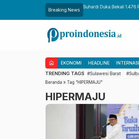
aih Gelar Sulo Tappidena
Suhardi Duka Bekali 1.476 
Breaking News
Transmigrasi
home
EKONOMI
HEADLINE
INTERNAS
TRENDING TAGS
#Sulawesi Barat
#Sulb
Beranda
»
Tag "HIPERMAJU"
HIPERMAJU