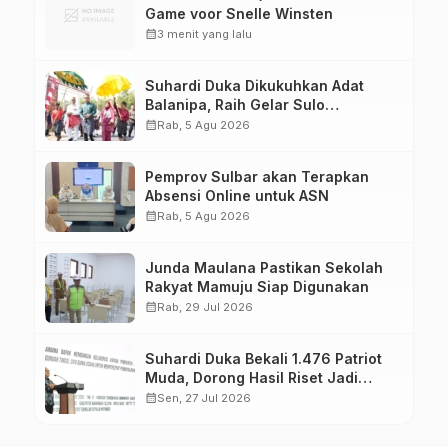
Game voor Snelle Winsten
calendar_month
3 menit yang lalu
Suhardi Duka Dikukuhkan Adat
Balanipa, Raih Gelar Sulo
Tappidena
calendar_month
Rab, 5 Agu 2026
Pemprov Sulbar akan Terapkan
Absensi Online untuk ASN
calendar_month
Rab, 5 Agu 2026
Junda Maulana Pastikan Sekolah
Rakyat Mamuju Siap Digunakan
calendar_month
Rab, 29 Jul 2026
Suhardi Duka Bekali 1.476 Patriot
Muda, Dorong Hasil Riset Jadi
Dasar Kebijakan Transmigrasi
calendar_month
Sen, 27 Jul 2026