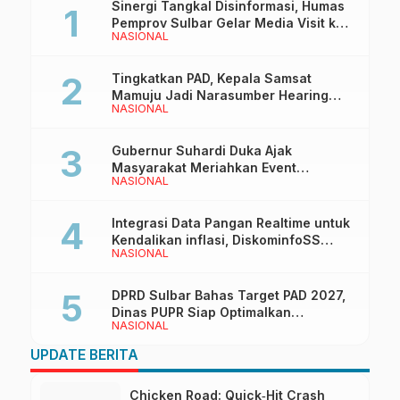
Sinergi Tangkal Disinformasi, Humas
Pemprov Sulbar Gelar Media Visit ke
NASIONAL
Kantor Redaksi di Mamuju
Tingkatkan PAD, Kepala Samsat
Mamuju Jadi Narasumber Hearing
NASIONAL
Bersama Wakil Ketua I DPRD Sulbar
Gubernur Suhardi Duka Ajak
Masyarakat Meriahkan Event
NASIONAL
Manakarra Fair 2026
Integrasi Data Pangan Realtime untuk
Kendalikan inflasi, DiskominfoSS
NASIONAL
Sulbar Kembangkan Sistem SAPEDA
DPRD Sulbar Bahas Target PAD 2027,
Dinas PUPR Siap Optimalkan
NASIONAL
Pendapatan Daerah
UPDATE BERITA
Chicken Road: Quick‑Hit Crash