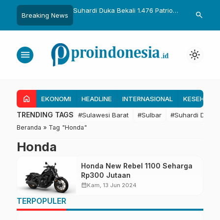
uka Dikukuhkan Adat
Suhardi Duka Bekali 1.476 Patriot
Gubernur Sul
search
Breaking News
Raih Gelar Sulo
Muda, Dorong Hasil Riset Jadi
Kolaborasi R
a
Dasar Kebijakan Transmigrasi
untuk Mend
Daerah
menu
light_mode
home
EKONOMI
HEADLINE
INTERNASIONAL
KESEHATA
TRENDING TAGS
#Sulawesi Barat
#Sulbar
#Suhardi Duka
Beranda
»
Tag "Honda"
Honda
Honda New Rebel 1100 Seharga
Rp300 Jutaan
calendar_month
Kam, 13 Jun 2024
TERPOPULER