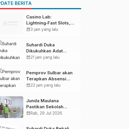
Pendapatan Daerah
DATE BERITA
Casino Lab:
Lightning‑Fast Slots,
Live Action & Crypto
calendar_month
3 jam yang lalu
Thrills for the
Quick‑Play Enthusiast
Suhardi Duka
Dikukuhkan Adat
Balanipa, Raih Gelar
calendar_month
21 jam yang lalu
Sulo Tappidena
Pemprov Sulbar akan
Terapkan Absensi
Online untuk ASN
calendar_month
22 jam yang lalu
Junda Maulana
Pastikan Sekolah
Rakyat Mamuju Siap
calendar_month
Rab, 29 Jul 2026
Digunakan
Suhardi Duka Bekali