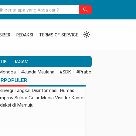
ulbar Perkuat Kolaborasi Riset dengan BRIN untuk Mendukung
search
an Daerah
light_mode
SIBER
REDAKSI
TERMS OF SERVICE
TIK
RAGAM
 Mengga
#Junda Maulana
#SDK
#Prabowo Subianto
#Mamu
ERPOPULER