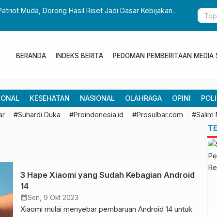
Patriot Muda, Dorong Hasil Riset Jadi Dasar Kebijakan
Gubernur S
Pembangun
BERANDA
INDEKS BERITA
PEDOMAN PEMBERITAAN MEDIA 
IONAL
KESEHATAN
NASIONAL
OLAHRAGA
OPINI
POLI
ar
#Suhardi Duka
#Proindonesia.id
#Prosulbar.com
#Salim
T
3 Hape Xiaomi yang Sudah Kebagian Android
14
calendar_month
Sen, 9 Okt 2023
Xiaomi mulai menyebar pembaruan Android 14 untuk