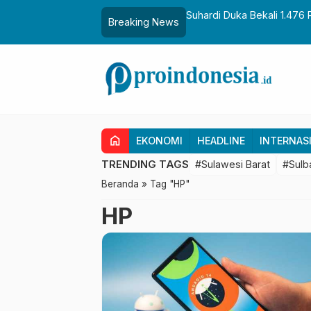
aih Gelar Sulo Tappidena
Suhardi Duka Bekali 1.476 
Breaking News
Transmigrasi
home
EKONOMI
HEADLINE
INTERNAS
TRENDING TAGS
#Sulawesi Barat
#Sulb
Beranda
»
Tag "HP"
HP