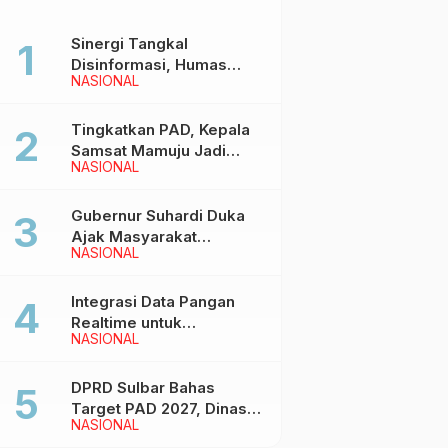
Sinergi Tangkal
Disinformasi, Humas
NASIONAL
Pemprov Sulbar Gelar
Media Visit ke Kantor
Redaksi di Mamuju
Tingkatkan PAD, Kepala
Samsat Mamuju Jadi
NASIONAL
Narasumber Hearing
Bersama Wakil Ketua I
DPRD Sulbar
Gubernur Suhardi Duka
Ajak Masyarakat
NASIONAL
Meriahkan Event
Manakarra Fair 2026
Integrasi Data Pangan
Realtime untuk
NASIONAL
Kendalikan inflasi,
DiskominfoSS Sulbar
Kembangkan Sistem
DPRD Sulbar Bahas
SAPEDA
Target PAD 2027, Dinas
NASIONAL
PUPR Siap Optimalkan