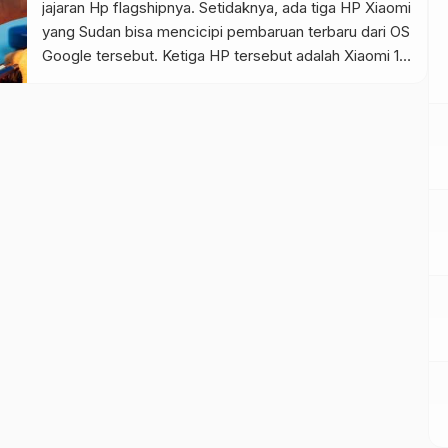
jajaran Hp flagshipnya. Setidaknya, ada tiga HP Xiaomi
yang Sudan bisa mencicipi pembaruan terbaru dari OS
Google tersebut. Ketiga HP tersebut adalah Xiaomi 13,
Xiaomi 13 Pro dan Xiaomi 12T. Pembaruan Android 14
itu tentu saja dibalut dengan tampilan MIUI 14, yang
sebelumnya sudah tersedia untuk para penguji beta.
Namun […]