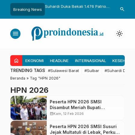
uka Dikukuhkan Adat
Suhardi Duka Bekali 1.476 Patriot
Gubernur Sul
search
Breaking News
Raih Gelar Sulo
Muda, Dorong Hasil Riset Jadi
Kolaborasi R
a
Dasar Kebijakan Transmigrasi
untuk Mend
Daerah
menu
light_mode
home
EKONOMI
HEADLINE
INTERNASIONAL
KESEHATA
TRENDING TAGS
#Sulawesi Barat
#Sulbar
#Suhardi Duka
Beranda
»
Tag "HPN 2026"
HPN 2026
Peserta HPN 2026 SMSI
Disambut Meriah Bupati
Pandeglang dan Wakil Gubernur
calendar_month
Kam, 12 Feb 2026
Banten
Peserta HPN 2026 SMSI Susuri
Jejak Multatuli di Lebak, Perkuat