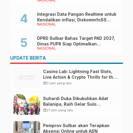
NASIONAL
Manakarra Fair 2026
Integrasi Data Pangan Realtime untuk
Kendalikan inflasi, DiskominfoSS
NASIONAL
Sulbar Kembangkan Sistem SAPEDA
DPRD Sulbar Bahas Target PAD 2027,
Dinas PUPR Siap Optimalkan
NASIONAL
Pendapatan Daerah
UPDATE BERITA
Casino Lab: Lightning‑Fast Slots,
Live Action & Crypto Thrills for the
Quick‑Play Enthusiast
calendar_month
3 jam yang lalu
Suhardi Duka Dikukuhkan Adat
Balanipa, Raih Gelar Sulo
Tappidena
calendar_month
21 jam yang lalu
Pemprov Sulbar akan Terapkan
Absensi Online untuk ASN