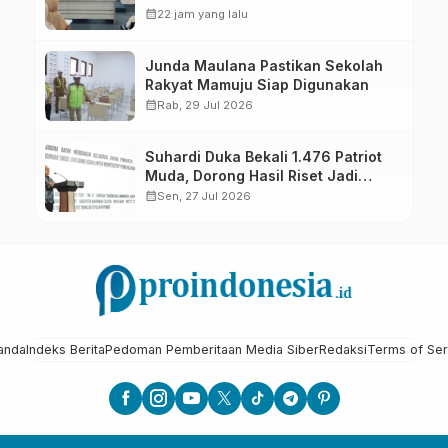
calendar_month
22 jam yang lalu
Junda Maulana Pastikan Sekolah
Rakyat Mamuju Siap Digunakan
calendar_month
Rab, 29 Jul 2026
Suhardi Duka Bekali 1.476 Patriot
Muda, Dorong Hasil Riset Jadi
Dasar Kebijakan Transmigrasi
calendar_month
Sen, 27 Jul 2026
anda
Indeks Berita
Pedoman Pemberitaan Media Siber
Redaksi
Terms of Ser