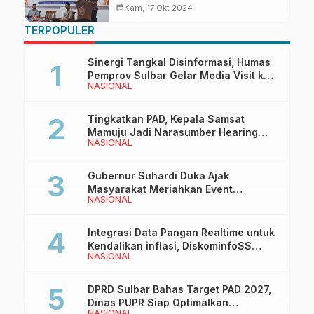
Memiliki Ciri Khas
calendar_month
Kam, 17 Okt 2024
TERPOPULER
Sinergi Tangkal Disinformasi, Humas
Pemprov Sulbar Gelar Media Visit ke
NASIONAL
Kantor Redaksi di Mamuju
Tingkatkan PAD, Kepala Samsat
Mamuju Jadi Narasumber Hearing
NASIONAL
Bersama Wakil Ketua I DPRD Sulbar
Gubernur Suhardi Duka Ajak
Masyarakat Meriahkan Event
NASIONAL
Manakarra Fair 2026
Integrasi Data Pangan Realtime untuk
Kendalikan inflasi, DiskominfoSS
NASIONAL
Sulbar Kembangkan Sistem SAPEDA
DPRD Sulbar Bahas Target PAD 2027,
Dinas PUPR Siap Optimalkan
NASIONAL