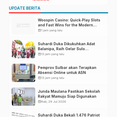
Pendapatan Daerah
UPDATE BERITA
Woospin Casino: Quick‑Play Slots
and Fast Wins for the Modern
Gambler
calendar_month
1 jam yang lalu
Suhardi Duka Dikukuhkan Adat
Balanipa, Raih Gelar Sulo
Tappidena
calendar_month
13 jam yang lalu
Pemprov Sulbar akan Terapkan
Absensi Online untuk ASN
calendar_month
13 jam yang lalu
Junda Maulana Pastikan Sekolah
Rakyat Mamuju Siap Digunakan
calendar_month
Rab, 29 Jul 2026
Suhardi Duka Bekali 1.476 Patriot