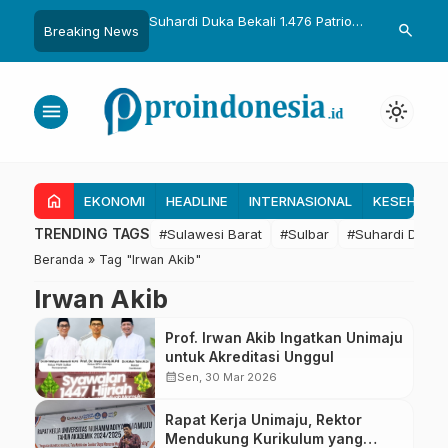
uka Dikukuhkan Adat
Suhardi Duka Bekali 1.476 Patriot
Gubernur Sul
search
Breaking News
Raih Gelar Sulo
Muda, Dorong Hasil Riset Jadi
Kolaborasi R
a
Dasar Kebijakan Transmigrasi
untuk Mend
Daerah
menu
light_mode
home
EKONOMI
HEADLINE
INTERNASIONAL
KESEHATA
TRENDING TAGS
#Sulawesi Barat
#Sulbar
#Suhardi Duka
Beranda
»
Tag "Irwan Akib"
Irwan Akib
Prof. Irwan Akib Ingatkan Unimaju
untuk Akreditasi Unggul
calendar_month
Sen, 30 Mar 2026
Rapat Kerja Unimaju, Rektor
Mendukung Kurikulum yang