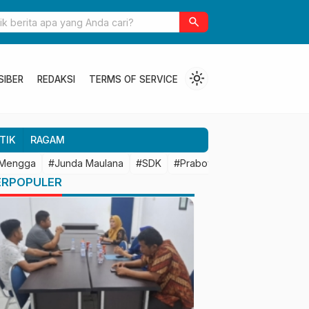
ulbar Perkuat Kolaborasi Riset dengan BRIN untuk Mendukung
search
an Daerah
light_mode
SIBER
REDAKSI
TERMS OF SERVICE
TIK
RAGAM
 Mengga
#Junda Maulana
#SDK
#Prabowo Subianto
#Mamu
ERPOPULER