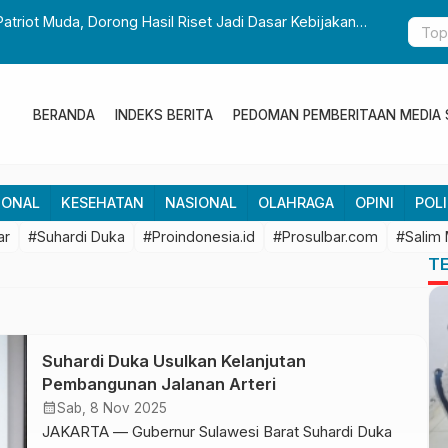
Patriot Muda, Dorong Hasil Riset Jadi Dasar Kebijakan
Gubernur S
Pembangun
BERANDA
INDEKS BERITA
PEDOMAN PEMBERITAAN MEDIA 
IONAL
KESEHATAN
NASIONAL
OLAHRAGA
OPINI
POLI
ar
#Suhardi Duka
#Proindonesia.id
#Prosulbar.com
#Salim
T
Suhardi Duka Usulkan Kelanjutan
Pembangunan Jalanan Arteri
calendar_month
Sab, 8 Nov 2025
JAKARTA — Gubernur Sulawesi Barat Suhardi Duka