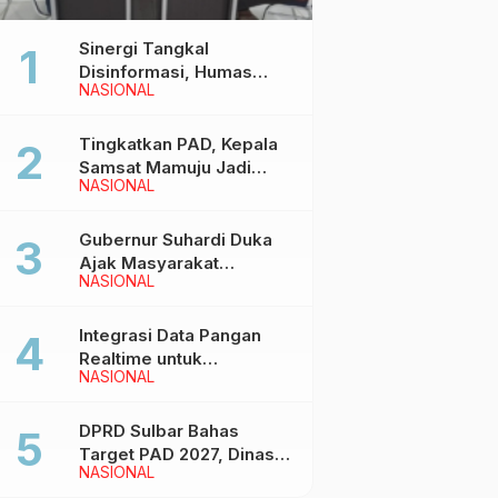
Sinergi Tangkal
Disinformasi, Humas
NASIONAL
Pemprov Sulbar Gelar
Media Visit ke Kantor
Redaksi di Mamuju
Tingkatkan PAD, Kepala
Samsat Mamuju Jadi
NASIONAL
Narasumber Hearing
Bersama Wakil Ketua I
DPRD Sulbar
Gubernur Suhardi Duka
Ajak Masyarakat
NASIONAL
Meriahkan Event
Manakarra Fair 2026
Integrasi Data Pangan
Realtime untuk
NASIONAL
Kendalikan inflasi,
DiskominfoSS Sulbar
Kembangkan Sistem
DPRD Sulbar Bahas
SAPEDA
Target PAD 2027, Dinas
NASIONAL
PUPR Siap Optimalkan