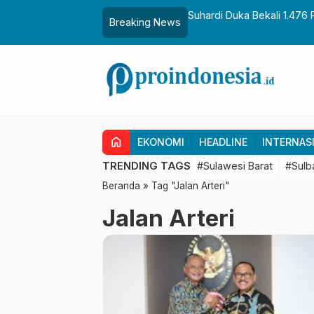
aih Gelar Sulo Tappidena
Suhardi Duka Bekali 1.476 
Breaking News
Transmigrasi
home
EKONOMI
HEADLINE
INTERNAS
TRENDING TAGS
#Sulawesi Barat
#Sulb
Beranda
»
Tag "Jalan Arteri"
Jalan Arteri