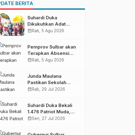
Pendapatan Daerah
DATE BERITA
Suhardi Duka
Dikukuhkan Adat
Balanipa, Raih Gelar
calendar_month
Rab, 5 Agu 2026
Sulo Tappidena
Pemprov Sulbar akan
Terapkan Absensi
Online untuk ASN
calendar_month
Rab, 5 Agu 2026
Junda Maulana
Pastikan Sekolah
Rakyat Mamuju Siap
calendar_month
Rab, 29 Jul 2026
Digunakan
Suhardi Duka Bekali
1.476 Patriot Muda,
Dorong Hasil Riset Jadi
calendar_month
Sen, 27 Jul 2026
Dasar Kebijakan
Transmigrasi
Gubernur Sulbar