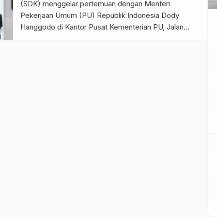
(SDK) menggelar pertemuan dengan Menteri
Pekerjaan Umum (PU) Republik Indonesia Dody
Hanggodo di Kantor Pusat Kementerian PU, Jalan
Pattimura No. 20, Kebayoran Baru, Jakarta Selatan,
Rabu (5/11/2025). Pertemuan tersebut membahas
sejumlah usulan strategis pembangunan infrastruktur
di Sulawesi Barat. Dalam pertemuan itu Suhardi Duka
menyampaikan beberapa usulan prioritas hasil […]