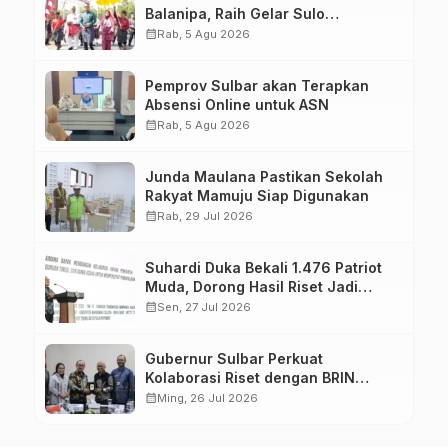
Balanipa, Raih Gelar Sulo
Tappidena
calendar_month
Rab, 5 Agu 2026
Pemprov Sulbar akan Terapkan
Absensi Online untuk ASN
calendar_month
Rab, 5 Agu 2026
Junda Maulana Pastikan Sekolah
Rakyat Mamuju Siap Digunakan
calendar_month
Rab, 29 Jul 2026
Suhardi Duka Bekali 1.476 Patriot
Muda, Dorong Hasil Riset Jadi
Dasar Kebijakan Transmigrasi
calendar_month
Sen, 27 Jul 2026
Gubernur Sulbar Perkuat
Kolaborasi Riset dengan BRIN
untuk Mendukung Pembangunan
calendar_month
Ming, 26 Jul 2026
Daerah