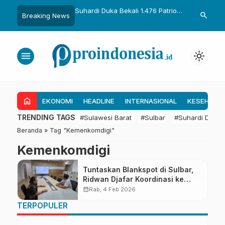
uka Dikukuhkan Adat
Suhardi Duka Bekali 1.476 Patriot
Gubernur Sul
search
Breaking News
Raih Gelar Sulo
Muda, Dorong Hasil Riset Jadi
Kolaborasi R
a
Dasar Kebijakan Transmigrasi
untuk Mend
Daerah
menu
light_mode
home
EKONOMI
HEADLINE
INTERNASIONAL
KESEHATA
TRENDING TAGS
#Sulawesi Barat
#Sulbar
#Suhardi Duka
Beranda
»
Tag "Kemenkomdigi"
Kemenkomdigi
Tuntaskan Blankspot di Sulbar,
Ridwan Djafar Koordinasi ke
Kemenkomdigi
calendar_month
Rab, 4 Feb 2026
TERPOPULER