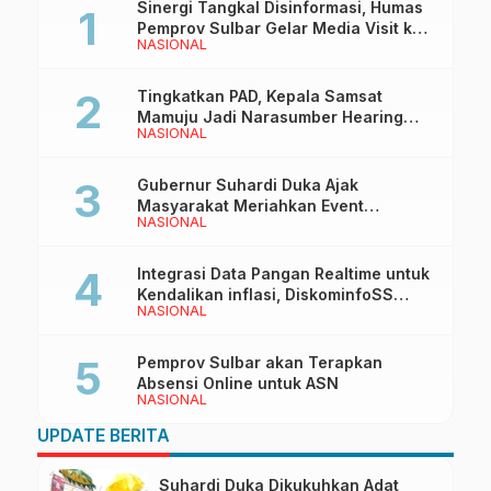
Sinergi Tangkal Disinformasi, Humas
Pemprov Sulbar Gelar Media Visit ke
NASIONAL
Kantor Redaksi di Mamuju
Tingkatkan PAD, Kepala Samsat
Mamuju Jadi Narasumber Hearing
NASIONAL
Bersama Wakil Ketua I DPRD Sulbar
Gubernur Suhardi Duka Ajak
Masyarakat Meriahkan Event
NASIONAL
Manakarra Fair 2026
Integrasi Data Pangan Realtime untuk
Kendalikan inflasi, DiskominfoSS
NASIONAL
Sulbar Kembangkan Sistem SAPEDA
Pemprov Sulbar akan Terapkan
Absensi Online untuk ASN
NASIONAL
UPDATE BERITA
Suhardi Duka Dikukuhkan Adat