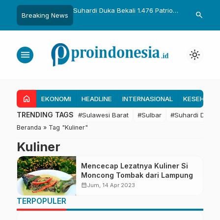
uka Dikukuhkan Adat
Suhardi Duka Bekali 1.476 Patriot
Gubernur Sul
search
Breaking News
Raih Gelar Sulo
Muda, Dorong Hasil Riset Jadi
Kolaborasi R
a
Dasar Kebijakan Transmigrasi
untuk Mend
Daerah
menu
light_mode
home
EKONOMI
HEADLINE
INTERNASIONAL
KESEHATA
TRENDING TAGS
#Sulawesi Barat
#Sulbar
#Suhardi Duka
Beranda
»
Tag "Kuliner"
Kuliner
Mencecap Lezatnya Kuliner Si
Moncong Tombak dari Lampung
calendar_month
Jum, 14 Apr 2023
TERPOPULER