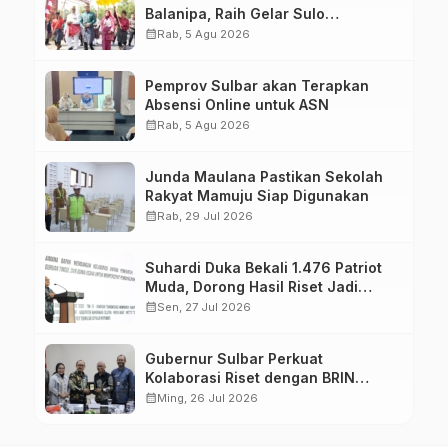
Balanipa, Raih Gelar Sulo
Tappidena
calendar_month
Rab, 5 Agu 2026
Pemprov Sulbar akan Terapkan
Absensi Online untuk ASN
calendar_month
Rab, 5 Agu 2026
Junda Maulana Pastikan Sekolah
Rakyat Mamuju Siap Digunakan
calendar_month
Rab, 29 Jul 2026
Suhardi Duka Bekali 1.476 Patriot
Muda, Dorong Hasil Riset Jadi
Dasar Kebijakan Transmigrasi
calendar_month
Sen, 27 Jul 2026
Gubernur Sulbar Perkuat
Kolaborasi Riset dengan BRIN
untuk Mendukung Pembangunan
calendar_month
Ming, 26 Jul 2026
Daerah