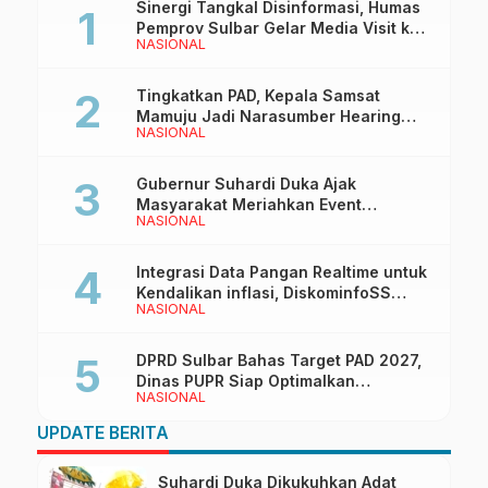
Sinergi Tangkal Disinformasi, Humas
Pemprov Sulbar Gelar Media Visit ke
NASIONAL
Kantor Redaksi di Mamuju
Tingkatkan PAD, Kepala Samsat
Mamuju Jadi Narasumber Hearing
NASIONAL
Bersama Wakil Ketua I DPRD Sulbar
Gubernur Suhardi Duka Ajak
Masyarakat Meriahkan Event
NASIONAL
Manakarra Fair 2026
Integrasi Data Pangan Realtime untuk
Kendalikan inflasi, DiskominfoSS
NASIONAL
Sulbar Kembangkan Sistem SAPEDA
DPRD Sulbar Bahas Target PAD 2027,
Dinas PUPR Siap Optimalkan
NASIONAL
Pendapatan Daerah
UPDATE BERITA
Suhardi Duka Dikukuhkan Adat