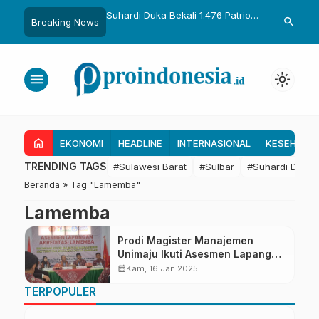
uka Dikukuhkan Adat
Suhardi Duka Bekali 1.476 Patriot
Gubernur Sul
search
Breaking News
Raih Gelar Sulo
Muda, Dorong Hasil Riset Jadi
Kolaborasi R
a
Dasar Kebijakan Transmigrasi
untuk Mend
Daerah
menu
light_mode
home
EKONOMI
HEADLINE
INTERNASIONAL
KESEHATA
TRENDING TAGS
#Sulawesi Barat
#Sulbar
#Suhardi Duka
Beranda
»
Tag "Lamemba"
Lamemba
Prodi Magister Manajemen
Unimaju Ikuti Asesmen Lapangan
Akreditasi Lamemba
calendar_month
Kam, 16 Jan 2025
TERPOPULER