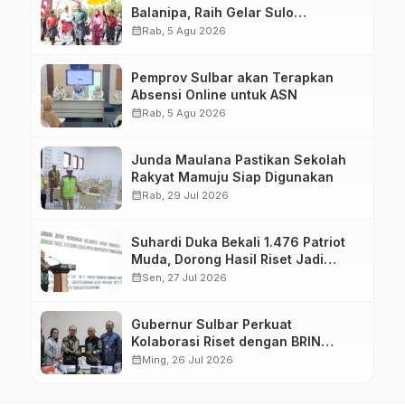
Balanipa, Raih Gelar Sulo
Tappidena
calendar_month
Rab, 5 Agu 2026
Pemprov Sulbar akan Terapkan
Absensi Online untuk ASN
calendar_month
Rab, 5 Agu 2026
Junda Maulana Pastikan Sekolah
Rakyat Mamuju Siap Digunakan
calendar_month
Rab, 29 Jul 2026
Suhardi Duka Bekali 1.476 Patriot
Muda, Dorong Hasil Riset Jadi
Dasar Kebijakan Transmigrasi
calendar_month
Sen, 27 Jul 2026
Gubernur Sulbar Perkuat
Kolaborasi Riset dengan BRIN
untuk Mendukung Pembangunan
calendar_month
Ming, 26 Jul 2026
Daerah