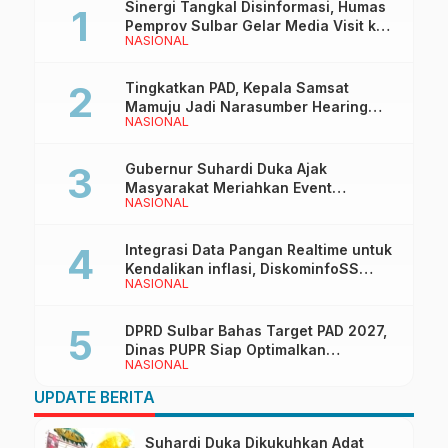
Sinergi Tangkal Disinformasi, Humas
Pemprov Sulbar Gelar Media Visit ke
NASIONAL
Kantor Redaksi di Mamuju
Tingkatkan PAD, Kepala Samsat
Mamuju Jadi Narasumber Hearing
NASIONAL
Bersama Wakil Ketua I DPRD Sulbar
Gubernur Suhardi Duka Ajak
Masyarakat Meriahkan Event
NASIONAL
Manakarra Fair 2026
Integrasi Data Pangan Realtime untuk
Kendalikan inflasi, DiskominfoSS
NASIONAL
Sulbar Kembangkan Sistem SAPEDA
DPRD Sulbar Bahas Target PAD 2027,
Dinas PUPR Siap Optimalkan
NASIONAL
Pendapatan Daerah
UPDATE BERITA
Suhardi Duka Dikukuhkan Adat