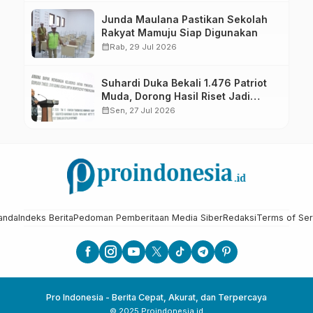
Junda Maulana Pastikan Sekolah
Rakyat Mamuju Siap Digunakan
calendar_month
Rab, 29 Jul 2026
Suhardi Duka Bekali 1.476 Patriot
Muda, Dorong Hasil Riset Jadi
Dasar Kebijakan Transmigrasi
calendar_month
Sen, 27 Jul 2026
anda
Indeks Berita
Pedoman Pemberitaan Media Siber
Redaksi
Terms of Ser
Pro Indonesia - Berita Cepat, Akurat, dan Terpercaya
© 2025 Proindonesia.id