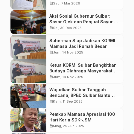
Rantebulahan Timur
calendar_month
Sab, 7 Mar 2026
Aksi Sosial Gubernur Sulbar:
Sasar Ojek dan Penjual Sayur di
Mamasa
calendar_month
Sel, 30 Des 2025
Suherman Siap Jadikan KORMI
Mamasa Jadi Rumah Besar
calendar_month
Jum, 14 Nov 2025
Ketua KORMI Sulbar Bangkitkan
Budaya Olahraga Masyarakat
Sampai Desa
calendar_month
Jum, 14 Nov 2025
Wujudkan Sulbar Tangguh
Bencana, BPBD Sulbar Bantu
Mamasa Siapkan Dokumen
calendar_month
Kam, 11 Sep 2025
Kajian Risiko Bencana
Pemkab Mamasa Apresiasi 100
Hari Kerja SDK-JSM
calendar_month
Ming, 29 Jun 2025