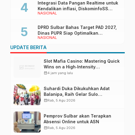
Integrasi Data Pangan Realtime untuk
Kendalikan inflasi, DiskominfoSS
NASIONAL
Sulbar Kembangkan Sistem SAPEDA
DPRD Sulbar Bahas Target PAD 2027,
Dinas PUPR Siap Optimalkan
NASIONAL
Pendapatan Daerah
UPDATE BERITA
Slot Mafia Casino: Mastering Quick
Wins on a High‑Intensity
Playground
calendar_month
4 jam yang lalu
Suhardi Duka Dikukuhkan Adat
Balanipa, Raih Gelar Sulo
Tappidena
calendar_month
Rab, 5 Agu 2026
Pemprov Sulbar akan Terapkan
Absensi Online untuk ASN
calendar_month
Rab, 5 Agu 2026