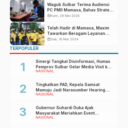
Wagub Sulbar Terima Audiensi
PC PMII Mamasa, Bahas Strategi
Pengembangan Pariwisata
calendar_month
Kam, 29 Mei 2025
Telah Hadir di Mamasa, Maxim
Tawarkan Beragam Layanan
Transportasi Online untuk
calendar_month
Sab, 16 Mar 2024
Mudahkan Mobilitas Masyarakat
TERPOPULER
Sinergi Tangkal Disinformasi, Humas
Pemprov Sulbar Gelar Media Visit ke
NASIONAL
Kantor Redaksi di Mamuju
Tingkatkan PAD, Kepala Samsat
Mamuju Jadi Narasumber Hearing
NASIONAL
Bersama Wakil Ketua I DPRD Sulbar
Gubernur Suhardi Duka Ajak
Masyarakat Meriahkan Event
NASIONAL
Manakarra Fair 2026