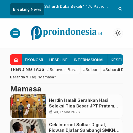
uka Dikukuhkan Adat
Suhardi Duka Bekali 1.476 Patriot
Gubernur Sul
search
Breaking News
Raih Gelar Sulo
Muda, Dorong Hasil Riset Jadi
Kolaborasi R
a
Dasar Kebijakan Transmigrasi
untuk Mend
Daerah
menu
light_mode
home
EKONOMI
HEADLINE
INTERNASIONAL
KESEHATA
TRENDING TAGS
#Sulawesi Barat
#Sulbar
#Suhardi Duka
Beranda
»
Tag "Mamasa"
Mamasa
Herdin Ismail Serahkan Hasil
Seleksi Tiga Besar JPT Pratama
Mamasa
calendar_month
Sel, 17 Mar 2026
Cek Internet Sulbar Digital,
Ridwan Djafar Sambangi SMKN 1