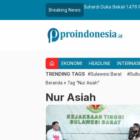
aih Gelar Sulo Tappidena
Suhardi Duka Bekali 1.476 
Breaking News
Transmigrasi
home
EKONOMI
HEADLINE
INTERNAS
TRENDING TAGS
#Sulawesi Barat
#Sulb
Beranda
»
Tag "Nur Asiah"
Nur Asiah