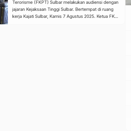
Terorisme (FKPT) Sulbar melakukan audiensi dengan
jajaran Kejaksaan Tinggi Sulbar. Bertempat di ruang
kerja Kajati Sulbar, Kamis 7 Agustus 2025. Ketua FKPT
Sulbar Muhammad Sahlan, S.Ag., M.A.P berserta
pengurus lainnya diterima langsung Kepala Kejaksaan
Tinggi Sulbar Sukarman Sumarinton, S.H., M.H
didampingi Wakil Kejaksaan Tinggi Sulawesi Barat Nur
Asiah, S.H., […]