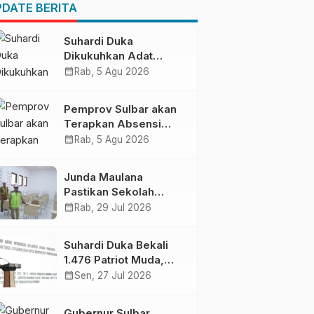
Pendapatan Daerah
DATE BERITA
Suhardi Duka
Dikukuhkan Adat
Balanipa, Raih Gelar
calendar_month
Rab, 5 Agu 2026
Sulo Tappidena
Pemprov Sulbar akan
Terapkan Absensi
Online untuk ASN
calendar_month
Rab, 5 Agu 2026
Junda Maulana
Pastikan Sekolah
Rakyat Mamuju Siap
calendar_month
Rab, 29 Jul 2026
Digunakan
Suhardi Duka Bekali
1.476 Patriot Muda,
Dorong Hasil Riset Jadi
calendar_month
Sen, 27 Jul 2026
Dasar Kebijakan
Transmigrasi
Gubernur Sulbar