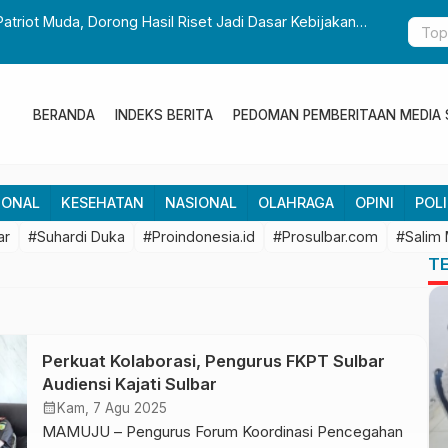
Patriot Muda, Dorong Hasil Riset Jadi Dasar Kebijakan
Gubernur S
Pembangun
BERANDA
INDEKS BERITA
PEDOMAN PEMBERITAAN MEDIA 
IONAL
KESEHATAN
NASIONAL
OLAHRAGA
OPINI
POLI
ar
#Suhardi Duka
#Proindonesia.id
#Prosulbar.com
#Salim
T
Perkuat Kolaborasi, Pengurus FKPT Sulbar
Audiensi Kajati Sulbar
calendar_month
Kam, 7 Agu 2025
MAMUJU – Pengurus Forum Koordinasi Pencegahan