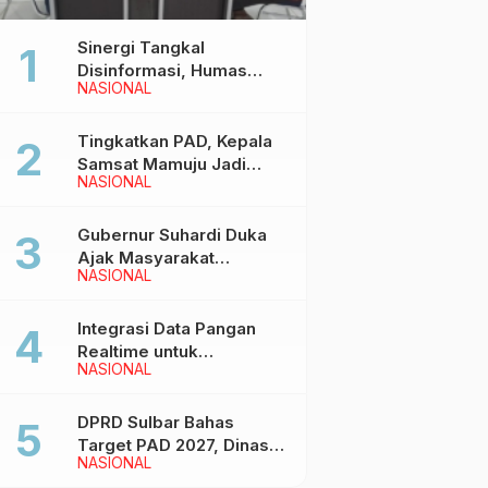
Sinergi Tangkal
Disinformasi, Humas
NASIONAL
Pemprov Sulbar Gelar
Media Visit ke Kantor
Redaksi di Mamuju
Tingkatkan PAD, Kepala
Samsat Mamuju Jadi
NASIONAL
Narasumber Hearing
Bersama Wakil Ketua I
DPRD Sulbar
Gubernur Suhardi Duka
Ajak Masyarakat
NASIONAL
Meriahkan Event
Manakarra Fair 2026
Integrasi Data Pangan
Realtime untuk
NASIONAL
Kendalikan inflasi,
DiskominfoSS Sulbar
Kembangkan Sistem
DPRD Sulbar Bahas
SAPEDA
Target PAD 2027, Dinas
NASIONAL
PUPR Siap Optimalkan