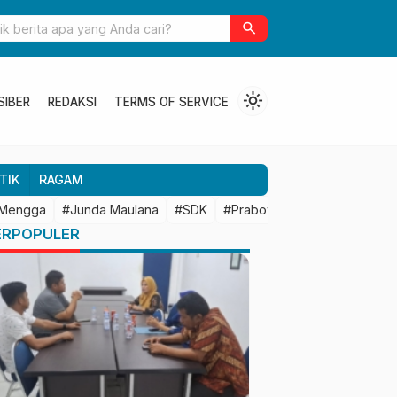
ulbar Perkuat Kolaborasi Riset dengan BRIN untuk Mendukung
search
an Daerah
light_mode
SIBER
REDAKSI
TERMS OF SERVICE
TIK
RAGAM
 Mengga
#Junda Maulana
#SDK
#Prabowo Subianto
#Mamu
ERPOPULER