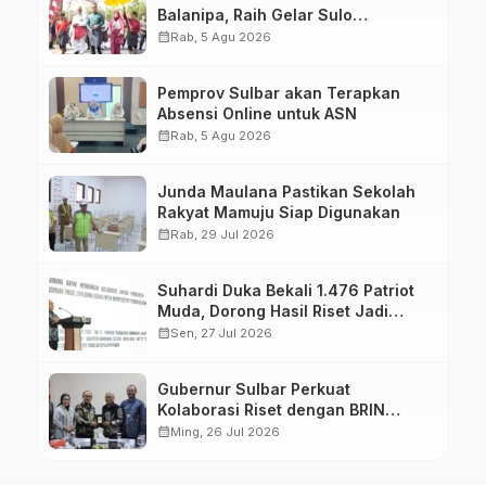
Balanipa, Raih Gelar Sulo
Tappidena
calendar_month
Rab, 5 Agu 2026
Pemprov Sulbar akan Terapkan
Absensi Online untuk ASN
calendar_month
Rab, 5 Agu 2026
Junda Maulana Pastikan Sekolah
Rakyat Mamuju Siap Digunakan
calendar_month
Rab, 29 Jul 2026
Suhardi Duka Bekali 1.476 Patriot
Muda, Dorong Hasil Riset Jadi
Dasar Kebijakan Transmigrasi
calendar_month
Sen, 27 Jul 2026
Gubernur Sulbar Perkuat
Kolaborasi Riset dengan BRIN
untuk Mendukung Pembangunan
calendar_month
Ming, 26 Jul 2026
Daerah