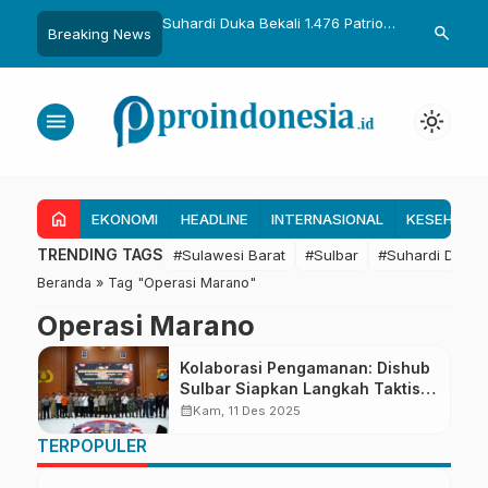
uka Dikukuhkan Adat
Suhardi Duka Bekali 1.476 Patriot
Gubernur Sul
search
Breaking News
Raih Gelar Sulo
Muda, Dorong Hasil Riset Jadi
Kolaborasi R
a
Dasar Kebijakan Transmigrasi
untuk Mend
Daerah
menu
light_mode
home
EKONOMI
HEADLINE
INTERNASIONAL
KESEHATA
TRENDING TAGS
#Sulawesi Barat
#Sulbar
#Suhardi Duka
Beranda
»
Tag "Operasi Marano"
Operasi Marano
Kolaborasi Pengamanan: Dishub
Sulbar Siapkan Langkah Taktis
Sambut Operasi Lilin Marano
calendar_month
Kam, 11 Des 2025
TERPOPULER