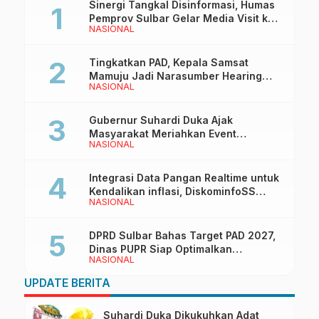
Sinergi Tangkal Disinformasi, Humas
Pemprov Sulbar Gelar Media Visit ke
NASIONAL
Kantor Redaksi di Mamuju
Tingkatkan PAD, Kepala Samsat
Mamuju Jadi Narasumber Hearing
NASIONAL
Bersama Wakil Ketua I DPRD Sulbar
Gubernur Suhardi Duka Ajak
Masyarakat Meriahkan Event
NASIONAL
Manakarra Fair 2026
Integrasi Data Pangan Realtime untuk
Kendalikan inflasi, DiskominfoSS
NASIONAL
Sulbar Kembangkan Sistem SAPEDA
DPRD Sulbar Bahas Target PAD 2027,
Dinas PUPR Siap Optimalkan
NASIONAL
Pendapatan Daerah
UPDATE BERITA
Suhardi Duka Dikukuhkan Adat