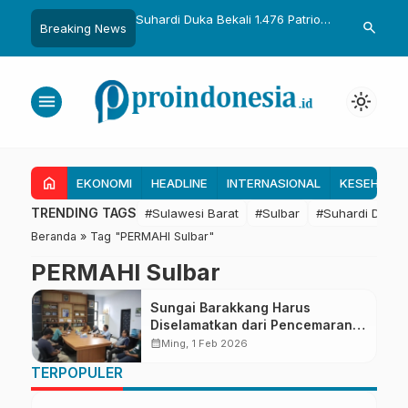
uka Dikukuhkan Adat
Suhardi Duka Bekali 1.476 Patriot
Gubernur Sul
search
Breaking News
Raih Gelar Sulo
Muda, Dorong Hasil Riset Jadi
Kolaborasi R
a
Dasar Kebijakan Transmigrasi
untuk Mend
Daerah
menu
light_mode
home
EKONOMI
HEADLINE
INTERNASIONAL
KESEHATA
TRENDING TAGS
#Sulawesi Barat
#Sulbar
#Suhardi Duka
Beranda
»
Tag "PERMAHI Sulbar"
PERMAHI Sulbar
Sungai Barakkang Harus
Diselamatkan dari Pencemaran
Limbah
calendar_month
Ming, 1 Feb 2026
TERPOPULER