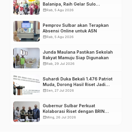
Balanipa, Raih Gelar Sulo
Tappidena
calendar_month
Rab, 5 Agu 2026
Pemprov Sulbar akan Terapkan
Absensi Online untuk ASN
calendar_month
Rab, 5 Agu 2026
Junda Maulana Pastikan Sekolah
Rakyat Mamuju Siap Digunakan
calendar_month
Rab, 29 Jul 2026
Suhardi Duka Bekali 1.476 Patriot
Muda, Dorong Hasil Riset Jadi
Dasar Kebijakan Transmigrasi
calendar_month
Sen, 27 Jul 2026
Gubernur Sulbar Perkuat
Kolaborasi Riset dengan BRIN
untuk Mendukung Pembangunan
calendar_month
Ming, 26 Jul 2026
Daerah