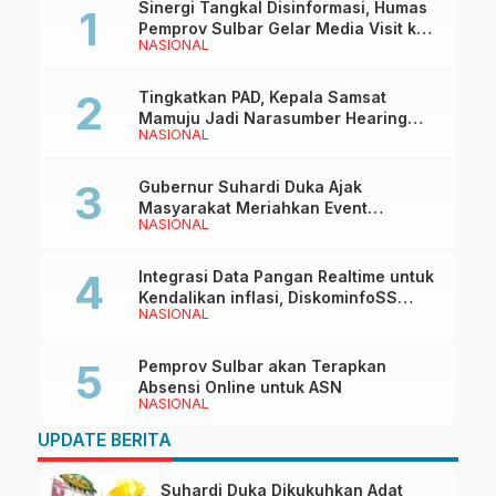
Sinergi Tangkal Disinformasi, Humas
Pemprov Sulbar Gelar Media Visit ke
NASIONAL
Kantor Redaksi di Mamuju
Tingkatkan PAD, Kepala Samsat
Mamuju Jadi Narasumber Hearing
NASIONAL
Bersama Wakil Ketua I DPRD Sulbar
Gubernur Suhardi Duka Ajak
Masyarakat Meriahkan Event
NASIONAL
Manakarra Fair 2026
Integrasi Data Pangan Realtime untuk
Kendalikan inflasi, DiskominfoSS
NASIONAL
Sulbar Kembangkan Sistem SAPEDA
Pemprov Sulbar akan Terapkan
Absensi Online untuk ASN
NASIONAL
UPDATE BERITA
Suhardi Duka Dikukuhkan Adat