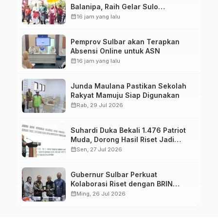
Balanipa, Raih Gelar Sulo
Tappidena
calendar_month
16 jam yang lalu
Pemprov Sulbar akan Terapkan
Absensi Online untuk ASN
calendar_month
16 jam yang lalu
Junda Maulana Pastikan Sekolah
Rakyat Mamuju Siap Digunakan
calendar_month
Rab, 29 Jul 2026
Suhardi Duka Bekali 1.476 Patriot
Muda, Dorong Hasil Riset Jadi
Dasar Kebijakan Transmigrasi
calendar_month
Sen, 27 Jul 2026
Gubernur Sulbar Perkuat
Kolaborasi Riset dengan BRIN
untuk Mendukung Pembangunan
calendar_month
Ming, 26 Jul 2026
Daerah