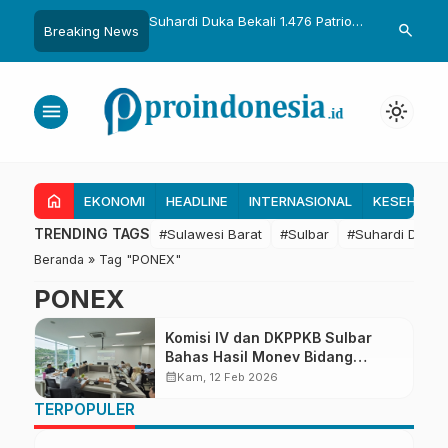
uka Dikukuhkan Adat
Suhardi Duka Bekali 1.476 Patriot
Gubernur Sul
search
Breaking News
Raih Gelar Sulo
Muda, Dorong Hasil Riset Jadi
Kolaborasi R
a
Dasar Kebijakan Transmigrasi
untuk Mend
Daerah
menu
light_mode
home
EKONOMI
HEADLINE
INTERNASIONAL
KESEHATA
TRENDING TAGS
#Sulawesi Barat
#Sulbar
#Suhardi Duka
Beranda
»
Tag "PONEX"
PONEX
Komisi IV dan DKPPKB Sulbar
Bahas Hasil Monev Bidang
Kesehatan
calendar_month
Kam, 12 Feb 2026
TERPOPULER