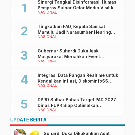
Sinergi Tangkal Disinformasi, Humas
Pemprov Sulbar Gelar Media Visit ke
NASIONAL
Kantor Redaksi di Mamuju
Tingkatkan PAD, Kepala Samsat
Mamuju Jadi Narasumber Hearing
NASIONAL
Bersama Wakil Ketua I DPRD Sulbar
Gubernur Suhardi Duka Ajak
Masyarakat Meriahkan Event
NASIONAL
Manakarra Fair 2026
Integrasi Data Pangan Realtime untuk
Kendalikan inflasi, DiskominfoSS
NASIONAL
Sulbar Kembangkan Sistem SAPEDA
DPRD Sulbar Bahas Target PAD 2027,
Dinas PUPR Siap Optimalkan
NASIONAL
Pendapatan Daerah
UPDATE BERITA
Suhardi Duka Dikukuhkan Adat