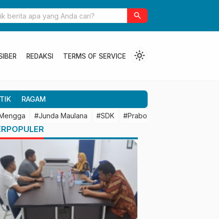
ulbar Perkuat Kolaborasi Riset dengan BRIN untuk Mendukung
search
an Daerah
light_mode
SIBER
REDAKSI
TERMS OF SERVICE
TIK
RAGAM
 Mengga
#Junda Maulana
#SDK
#Prabowo Subianto
#Mamu
ERPOPULER