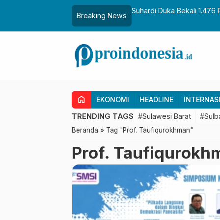
aih Gelar Sulo Tappidena
Suhardi Duka Bekali 1.476 
Breaking News
Transmigrasi
home
EKONOMI
HEADLINE
INTERNAS
TRENDING TAGS
#Sulawesi Barat
#Sulb
Beranda
»
Tag "Prof. Taufiqurokhman"
Prof. Taufiqurokh