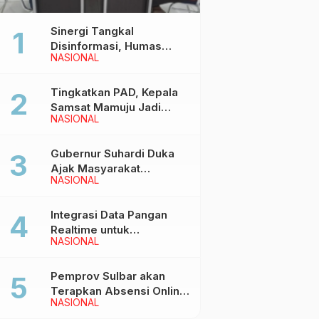
Sinergi Tangkal
Disinformasi, Humas
NASIONAL
Pemprov Sulbar Gelar
Media Visit ke Kantor
Redaksi di Mamuju
Tingkatkan PAD, Kepala
Samsat Mamuju Jadi
NASIONAL
Narasumber Hearing
Bersama Wakil Ketua I
DPRD Sulbar
Gubernur Suhardi Duka
Ajak Masyarakat
NASIONAL
Meriahkan Event
Manakarra Fair 2026
Integrasi Data Pangan
Realtime untuk
NASIONAL
Kendalikan inflasi,
DiskominfoSS Sulbar
Kembangkan Sistem
Pemprov Sulbar akan
SAPEDA
Terapkan Absensi Online
NASIONAL
untuk ASN