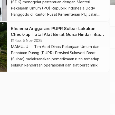
(SDK) menggelar pertemuan dengan Menteri
Pekerjaan Umum (PU) Republik Indonesia Dody
Hanggodo di Kantor Pusat Kementerian PU, Jalan
Pattimura No. 20, Kebayoran Baru, Jakarta Selatan,
Rabu (5/11/2025). Pertemuan tersebut membahas
Efisiensi Anggaran: PUPR Sulbar Lakukan
sejumlah usulan strategis pembangunan infrastruktur
Check-up Total Alat Berat Guna Hindari Biaya
di Sulawesi Barat. Dalam pertemuan itu Suhardi Duka
Perbaikan Mendadak
calendar_month
Rab, 5 Nov 2025
menyampaikan beberapa usulan prioritas hasil […]
MAMUJU — Tim Aset Dinas Pekerjaan Umum dan
Penataan Ruang (PUPR) Provinsi Sulawesi Barat
(Sulbar) melaksanakan pemeriksaan rutin terhadap
seluruh kendaraan operasional dan alat berat milik
dinas. Kegiatan yang dilaksanakan pada Senin, 3
November 2025, ini bertujuan memastikan seluruh
peralatan dan armada dalam kondisi prima sehingga
siap digunakan untuk mendukung pelaksanaan
berbagai kegiatan pekerjaan umum […]