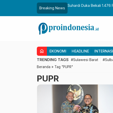
aih Gelar Sulo Tappidena
Suhardi Duka Bekali 1.476 
Breaking News
Transmigrasi
home
EKONOMI
HEADLINE
INTERNAS
TRENDING TAGS
#Sulawesi Barat
#Sulb
Beranda
»
Tag "PUPR"
PUPR