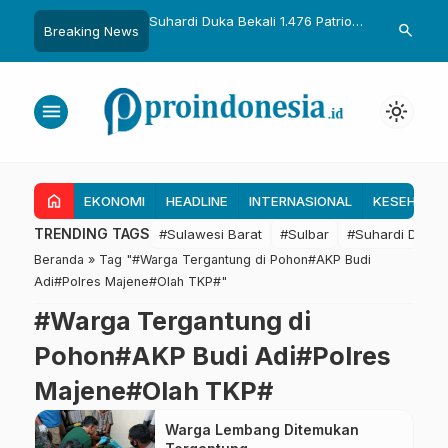
uka Dikukuhkan Adat
Suhardi Duka Bekali 1.476 Patriot
Gubernur Sul
search
Breaking News
Raih Gelar Sulo
Muda, Dorong Hasil Riset Jadi
Kolaborasi R
a
Dasar Kebijakan Transmigrasi
untuk Mend
Daerah
menu
light_mode
home
EKONOMI
HEADLINE
INTERNASIONAL
KESEHATA
TRENDING TAGS
#Sulawesi Barat
#Sulbar
#Suhardi Duka
Beranda
»
Tag "#Warga Tergantung di Pohon#AKP Budi
Adi#Polres Majene#Olah TKP#"
#Warga Tergantung di
Pohon#AKP Budi Adi#Polres
Majene#Olah TKP#
Warga Lembang Ditemukan