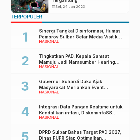
Tergantung
calendar_month
Sel, 24 Jan 2023
TERPOPULER
Sinergi Tangkal Disinformasi, Humas
Pemprov Sulbar Gelar Media Visit ke
NASIONAL
Kantor Redaksi di Mamuju
Tingkatkan PAD, Kepala Samsat
Mamuju Jadi Narasumber Hearing
NASIONAL
Bersama Wakil Ketua I DPRD Sulbar
Gubernur Suhardi Duka Ajak
Masyarakat Meriahkan Event
NASIONAL
Manakarra Fair 2026
Integrasi Data Pangan Realtime untuk
Kendalikan inflasi, DiskominfoSS
NASIONAL
Sulbar Kembangkan Sistem SAPEDA
DPRD Sulbar Bahas Target PAD 2027,
Dinas PUPR Siap Optimalkan