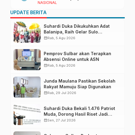
NASIONAL
Pendapatan Daerah
UPDATE BERITA
Suhardi Duka Dikukuhkan Adat
Balanipa, Raih Gelar Sulo
Tappidena
calendar_month
Rab, 5 Agu 2026
Pemprov Sulbar akan Terapkan
Absensi Online untuk ASN
calendar_month
Rab, 5 Agu 2026
Junda Maulana Pastikan Sekolah
Rakyat Mamuju Siap Digunakan
calendar_month
Rab, 29 Jul 2026
Suhardi Duka Bekali 1.476 Patriot
Muda, Dorong Hasil Riset Jadi
Dasar Kebijakan Transmigrasi
calendar_month
Sen, 27 Jul 2026