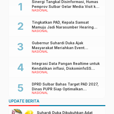
Sinergi Tangkal Disinformasi, Humas
Pemprov Sulbar Gelar Media Visit ke
NASIONAL
Kantor Redaksi di Mamuju
Tingkatkan PAD, Kepala Samsat
Mamuju Jadi Narasumber Hearing
NASIONAL
Bersama Wakil Ketua I DPRD Sulbar
Gubernur Suhardi Duka Ajak
Masyarakat Meriahkan Event
NASIONAL
Manakarra Fair 2026
Integrasi Data Pangan Realtime untuk
Kendalikan inflasi, DiskominfoSS
NASIONAL
Sulbar Kembangkan Sistem SAPEDA
DPRD Sulbar Bahas Target PAD 2027,
Dinas PUPR Siap Optimalkan
NASIONAL
Pendapatan Daerah
UPDATE BERITA
Suhardi Duka Dikukuhkan Adat