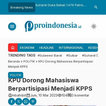
uka Bekali 1.476 Patriot
Gubernur Sulbar Perkuat
Temui Mente
search
Breaking News
ong Hasil Riset Jadi
Kolaborasi Riset dengan BRIN
Dapat 28 Ka
ijakan Transmigrasi
untuk Mendukung Pembangunan
Kapal 30 GT,
Daerah
Tambak Rak
menu
light_mode
home
EKONOMI
HEADLINE
INTERNASIONAL
KESEHATA
TRENDING TAGS
#Sulawesi Barat
#Sulbar
#Suhardi Duka
Beranda
»
POLITIK
»
KPU Dorong Mahasiswa Berpartisipasi
Menjadi KPPS
POLITIK
KPU Dorong Mahasiswa
Berpartisipasi Menjadi KPPS
account_circle
calendar_month
visibility
comment
mbahdot
Jum, 10 Mar 2023
104
0 komentar