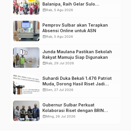
Balanipa, Raih Gelar Sulo
Tappidena
calendar_month
Rab, 5 Agu 2026
Pemprov Sulbar akan Terapkan
Absensi Online untuk ASN
calendar_month
Rab, 5 Agu 2026
Junda Maulana Pastikan Sekolah
Rakyat Mamuju Siap Digunakan
calendar_month
Rab, 29 Jul 2026
Suhardi Duka Bekali 1.476 Patriot
Muda, Dorong Hasil Riset Jadi
Dasar Kebijakan Transmigrasi
calendar_month
Sen, 27 Jul 2026
Gubernur Sulbar Perkuat
Kolaborasi Riset dengan BRIN
untuk Mendukung Pembangunan
calendar_month
Ming, 26 Jul 2026
Daerah