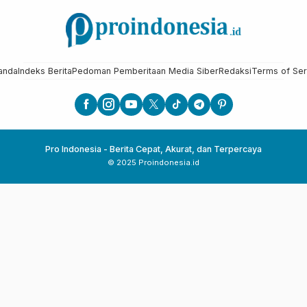
anda
Indeks Berita
Pedoman Pemberitaan Media Siber
Redaksi
Terms of Ser
Pro Indonesia - Berita Cepat, Akurat, dan Terpercaya
© 2025 Proindonesia.id