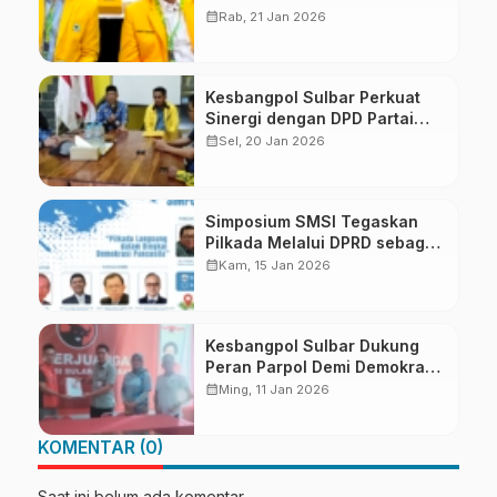
Sulbar
calendar_month
Rab, 21 Jan 2026
Kesbangpol Sulbar Perkuat
Sinergi dengan DPD Partai
Golkar
calendar_month
Sel, 20 Jan 2026
Simposium SMSI Tegaskan
Pilkada Melalui DPRD sebagai
Alternatif Demokrasi
calendar_month
Kam, 15 Jan 2026
Kesbangpol Sulbar Dukung
Peran Parpol Demi Demokrasi
Berkualitas
calendar_month
Ming, 11 Jan 2026
KOMENTAR (0)
Saat ini belum ada komentar