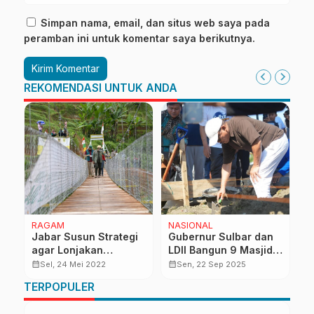
Simpan nama, email, dan situs web saya pada
peramban ini untuk komentar saya berikutnya.
REKOMENDASI UNTUK ANDA
RAGAM
NASIONAL
R
Jabar Susun Strategi
Gubernur Sulbar dan
K
au
agar Lonjakan
LDII Bangun 9 Masjid
D
k
Wisatawan Gairahkan
Baru di Empat
U
calendar_month
calendar_month
calendar_month
Sel, 24 Mei 2022
Sen, 22 Sep 2025
al
UMKM
Kabupaten
M
TERPOPULER
S