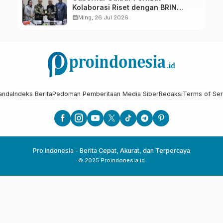
Kolaborasi Riset dengan BRIN
untuk Mendukung Pembangunan
calendar_month
Ming, 26 Jul 2026
Daerah
anda
Indeks Berita
Pedoman Pemberitaan Media Siber
Redaksi
Terms of Ser
Pro Indonesia - Berita Cepat, Akurat, dan Terpercaya
© 2025 Proindonesia.id