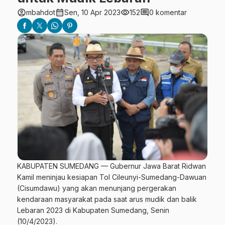
account_circle
calendar_month
visibility
comment
mbahdot
Sen, 10 Apr 2023
152
0 komentar
KABUPATEN SUMEDANG — Gubernur Jawa Barat Ridwan
Kamil meninjau kesiapan Tol Cileunyi-Sumedang-Dawuan
(Cisumdawu) yang akan menunjang pergerakan
kendaraan masyarakat pada saat arus mudik dan balik
Lebaran 2023 di Kabupaten Sumedang, Senin
(10/4/2023).