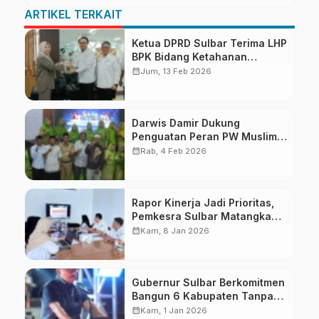
ARTIKEL TERKAIT
Ketua DPRD Sulbar Terima LHP
BPK Bidang Ketahanan
Pangan
calendar_month
Jum, 13 Feb 2026
Darwis Damir Dukung
Penguatan Peran PW Muslimat
NU di Era Modern
calendar_month
Rab, 4 Feb 2026
Rapor Kinerja Jadi Prioritas,
Pemkesra Sulbar Matangkan
Persiapan LKjIP dan LPPD
calendar_month
Kam, 8 Jan 2026
Gubernur Sulbar Berkomitmen
Bangun 6 Kabupaten Tanpa
Pilih Kasih
calendar_month
Kam, 1 Jan 2026