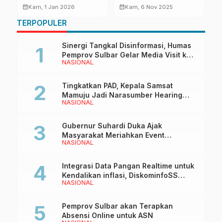
Makassar
Kunci Utama Hadapi
J
calendar_month
calendar_month
calendar_month
Kam, 1 Jan 2026
Kam, 6 Nov 2025
ia
Kemiskinan dan Krisis
C
TERPOPULER
Pangan
B
Sinergi Tangkal Disinformasi, Humas
Pemprov Sulbar Gelar Media Visit ke
NASIONAL
Kantor Redaksi di Mamuju
Tingkatkan PAD, Kepala Samsat
Mamuju Jadi Narasumber Hearing
NASIONAL
Bersama Wakil Ketua I DPRD Sulbar
Gubernur Suhardi Duka Ajak
Masyarakat Meriahkan Event
NASIONAL
Manakarra Fair 2026
Integrasi Data Pangan Realtime untuk
Kendalikan inflasi, DiskominfoSS
NASIONAL
Sulbar Kembangkan Sistem SAPEDA
Pemprov Sulbar akan Terapkan
Absensi Online untuk ASN