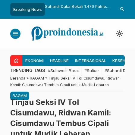
uka Dikukuhkan Adat
Suhardi Duka Bekali 1.476 Patriot
Gubernur Sul
search
Breaking News
Raih Gelar Sulo
Muda, Dorong Hasil Riset Jadi
Kolaborasi R
a
Dasar Kebijakan Transmigrasi
untuk Mend
Daerah
menu
light_mode
home
EKONOMI
HEADLINE
INTERNASIONAL
KESEHATA
TRENDING TAGS
#Sulawesi Barat
#Sulbar
#Suhardi Duka
Beranda
»
RAGAM
»
Tinjau Seksi IV Tol Cisumdawu, Ridwan
Kamil: Cisumdawu Tembus Cipali untuk Mudik Lebaran
RAGAM
Tinjau Seksi IV Tol
Cisumdawu, Ridwan Kamil:
Cisumdawu Tembus Cipali
untuk Mudik Lebaran