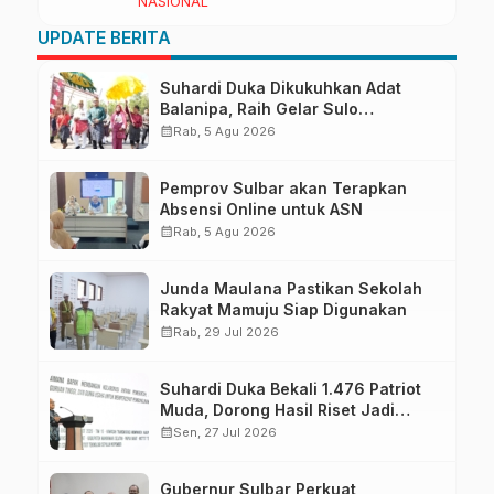
NASIONAL
UPDATE BERITA
Suhardi Duka Dikukuhkan Adat
Balanipa, Raih Gelar Sulo
Tappidena
calendar_month
Rab, 5 Agu 2026
Pemprov Sulbar akan Terapkan
Absensi Online untuk ASN
calendar_month
Rab, 5 Agu 2026
Junda Maulana Pastikan Sekolah
Rakyat Mamuju Siap Digunakan
calendar_month
Rab, 29 Jul 2026
Suhardi Duka Bekali 1.476 Patriot
Muda, Dorong Hasil Riset Jadi
Dasar Kebijakan Transmigrasi
calendar_month
Sen, 27 Jul 2026
Gubernur Sulbar Perkuat