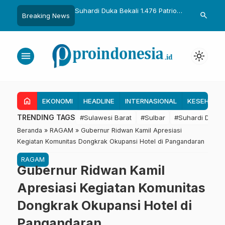
uka Dikukuhkan Adat
Suhardi Duka Bekali 1.476 Patriot
Gubernur Sul
search
Breaking News
Raih Gelar Sulo
Muda, Dorong Hasil Riset Jadi
Kolaborasi R
a
Dasar Kebijakan Transmigrasi
untuk Mend
Daerah
menu
light_mode
home
EKONOMI
HEADLINE
INTERNASIONAL
KESEHATA
TRENDING TAGS
#Sulawesi Barat
#Sulbar
#Suhardi Duka
Beranda
»
RAGAM
»
Gubernur Ridwan Kamil Apresiasi
Kegiatan Komunitas Dongkrak Okupansi Hotel di Pangandaran
RAGAM
Gubernur Ridwan Kamil
Apresiasi Kegiatan Komunitas
Dongkrak Okupansi Hotel di
Pangandaran