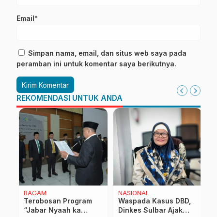
Email*
Simpan nama, email, dan situs web saya pada
peramban ini untuk komentar saya berikutnya.
REKOMENDASI UNTUK ANDA
RAGAM
NASIONAL
R
Terobosan Program
Waspada Kasus DBD,
P
ur
“Jabar Nyaah ka
Dinkes Sulbar Ajak
R