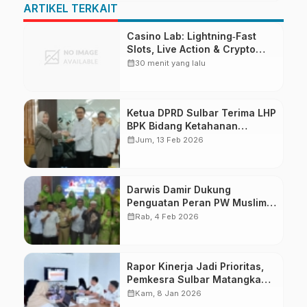
ARTIKEL TERKAIT
Casino Lab: Lightning‑Fast
Slots, Live Action & Crypto
Thrills for the Quick‑Play
calendar_month
30 menit yang lalu
Enthusiast
Ketua DPRD Sulbar Terima LHP
BPK Bidang Ketahanan
Pangan
calendar_month
Jum, 13 Feb 2026
Darwis Damir Dukung
Penguatan Peran PW Muslimat
NU di Era Modern
calendar_month
Rab, 4 Feb 2026
Rapor Kinerja Jadi Prioritas,
Pemkesra Sulbar Matangkan
Persiapan LKjIP dan LPPD
calendar_month
Kam, 8 Jan 2026