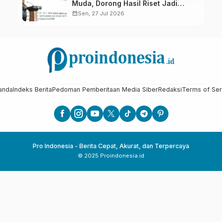
Muda, Dorong Hasil Riset Jadi
Dasar Kebijakan Transmigrasi
calendar_month
Sen, 27 Jul 2026
anda
Indeks Berita
Pedoman Pemberitaan Media Siber
Redaksi
Terms of Ser
Pro Indonesia - Berita Cepat, Akurat, dan Terpercaya
© 2025 Proindonesia.id