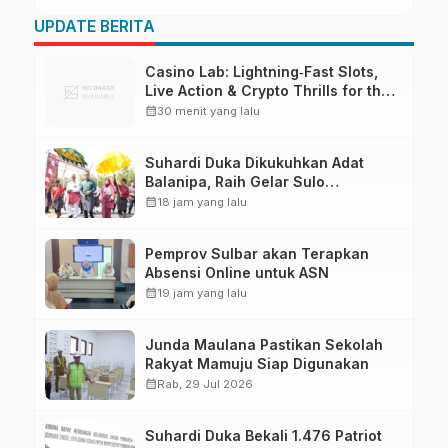
UPDATE BERITA
Casino Lab: Lightning‑Fast Slots,
Live Action & Crypto Thrills for the
Quick‑Play Enthusiast
calendar_month
30 menit yang lalu
Suhardi Duka Dikukuhkan Adat
Balanipa, Raih Gelar Sulo
Tappidena
calendar_month
18 jam yang lalu
Pemprov Sulbar akan Terapkan
Absensi Online untuk ASN
calendar_month
19 jam yang lalu
Junda Maulana Pastikan Sekolah
Rakyat Mamuju Siap Digunakan
calendar_month
Rab, 29 Jul 2026
Suhardi Duka Bekali 1.476 Patriot