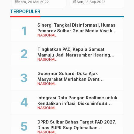
Jamaah”, Jabar Tes
Masyarakat Galakkan
J
calendar_month
calendar_month
calendar_month
Kam, 26 Mei 2022
Sen, 15 Sep 2025
PCR Gratis Calon
Gerakan 3M Plus
TERPOPULER
Jemaah Haji
Sinergi Tangkal Disinformasi, Humas
Pemprov Sulbar Gelar Media Visit ke
NASIONAL
Kantor Redaksi di Mamuju
Tingkatkan PAD, Kepala Samsat
Mamuju Jadi Narasumber Hearing
NASIONAL
Bersama Wakil Ketua I DPRD Sulbar
Gubernur Suhardi Duka Ajak
Masyarakat Meriahkan Event
NASIONAL
Manakarra Fair 2026
Integrasi Data Pangan Realtime untuk
Kendalikan inflasi, DiskominfoSS
NASIONAL
Sulbar Kembangkan Sistem SAPEDA
DPRD Sulbar Bahas Target PAD 2027,
Dinas PUPR Siap Optimalkan
NASIONAL
Pendapatan Daerah