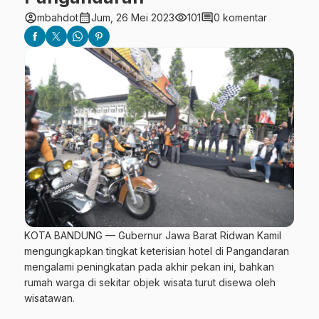
account_circle
calendar_month
visibility
comment
mbahdot
Jum, 26 Mei 2023
101
0 komentar
KOTA BANDUNG — Gubernur Jawa Barat Ridwan Kamil
mengungkapkan tingkat keterisian hotel di Pangandaran
mengalami peningkatan pada akhir pekan ini, bahkan
rumah warga di sekitar objek wisata turut disewa oleh
wisatawan.