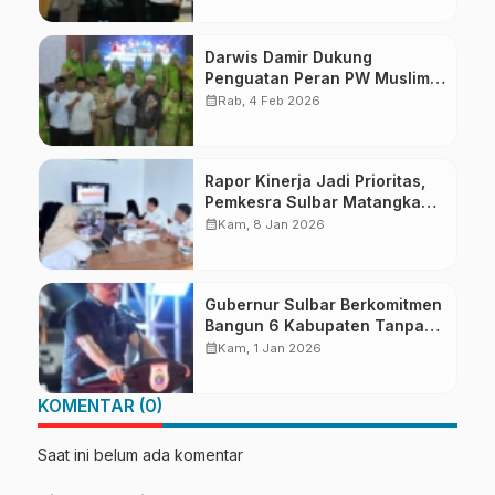
Darwis Damir Dukung
Penguatan Peran PW Muslimat
NU di Era Modern
calendar_month
Rab, 4 Feb 2026
Rapor Kinerja Jadi Prioritas,
Pemkesra Sulbar Matangkan
Persiapan LKjIP dan LPPD
calendar_month
Kam, 8 Jan 2026
Gubernur Sulbar Berkomitmen
Bangun 6 Kabupaten Tanpa
Pilih Kasih
calendar_month
Kam, 1 Jan 2026
KOMENTAR (0)
Saat ini belum ada komentar