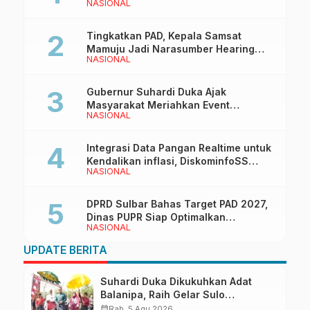
NASIONAL
Kantor Redaksi di Mamuju
Tingkatkan PAD, Kepala Samsat
Mamuju Jadi Narasumber Hearing
NASIONAL
Bersama Wakil Ketua I DPRD Sulbar
Gubernur Suhardi Duka Ajak
Masyarakat Meriahkan Event
NASIONAL
Manakarra Fair 2026
Integrasi Data Pangan Realtime untuk
Kendalikan inflasi, DiskominfoSS
NASIONAL
Sulbar Kembangkan Sistem SAPEDA
DPRD Sulbar Bahas Target PAD 2027,
Dinas PUPR Siap Optimalkan
NASIONAL
Pendapatan Daerah
UPDATE BERITA
Suhardi Duka Dikukuhkan Adat
Balanipa, Raih Gelar Sulo
Tappidena
calendar_month
Rab, 5 Agu 2026