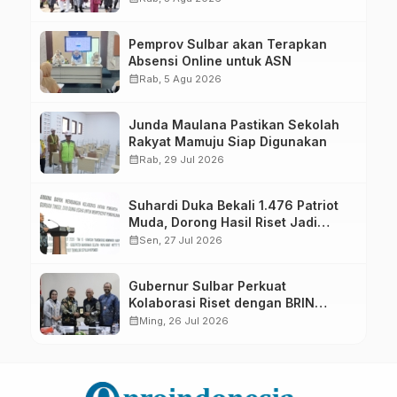
Pemprov Sulbar akan Terapkan
Absensi Online untuk ASN
calendar_month
Rab, 5 Agu 2026
Junda Maulana Pastikan Sekolah
Rakyat Mamuju Siap Digunakan
calendar_month
Rab, 29 Jul 2026
Suhardi Duka Bekali 1.476 Patriot
Muda, Dorong Hasil Riset Jadi
Dasar Kebijakan Transmigrasi
calendar_month
Sen, 27 Jul 2026
Gubernur Sulbar Perkuat
Kolaborasi Riset dengan BRIN
untuk Mendukung Pembangunan
calendar_month
Ming, 26 Jul 2026
Daerah