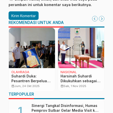
peramban ini untuk komentar saya berikutnya.
REKOMENDASI UNTUK ANDA
OLAHRAGA
NASIONAL
N
Suhardi Duka:
Harsinah Suhardi
P
Pesantren Berpeluang
Dikukuhkan sebagai
S
Kembangkan Produk
Bunda PAUD dan
P
calendar_month
calendar_month
calendar_month
Jum, 24 Okt 2025
Sab, 1 Nov 2025
Coklat Olahan
Bunda Guru Periode
d
TERPOPULER
2025-2030
E
Sinergi Tangkal Disinformasi, Humas
Pemprov Sulbar Gelar Media Visit ke