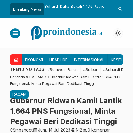
Duka Bekali 1.476 Patriot
Gubernur Sulbar Perkuat
Temui Ment
search
Breaking News
orong Hasil Riset Jadi
Kolaborasi Riset dengan BRIN
Dapat 28 
ebijakan Transmigrasi
untuk Mendukung Pembangunan
Kapal 30 G
Daerah
Tambak Ra
menu
light_mode
home
EKONOMI
HEADLINE
INTERNASIONAL
KESEHATA
TRENDING TAGS
#Sulawesi Barat
#Sulbar
#Suhardi Duka
Beranda
»
RAGAM
»
Gubernur Ridwan Kamil Lantik 1.664 PNS
Fungsional, Minta Pegawai Beri Dedikasi Tinggi
RAGAM
Gubernur Ridwan Kamil Lantik
1.664 PNS Fungsional, Minta
Pegawai Beri Dedikasi Tinggi
account_circle
calendar_month
visibility
comment
mbahdot
Jum, 14 Jul 2023
142
0 komentar