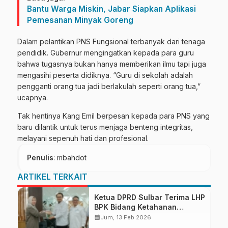
Bantu Warga Miskin, Jabar Siapkan Aplikasi
Pemesanan Minyak Goreng
Dalam pelantikan PNS Fungsional terbanyak dari tenaga
pendidik. Gubernur mengingatkan kepada para guru
bahwa tugasnya bukan hanya memberikan ilmu tapi juga
mengasihi peserta didiknya. “Guru di sekolah adalah
pengganti orang tua jadi berlakulah seperti orang tua,”
ucapnya.
Tak hentinya Kang Emil berpesan kepada para PNS yang
baru dilantik untuk terus menjaga benteng integritas,
melayani sepenuh hati dan profesional.
Penulis
: mbahdot
ARTIKEL TERKAIT
Ketua DPRD Sulbar Terima LHP
BPK Bidang Ketahanan
Pangan
calendar_month
Jum, 13 Feb 2026