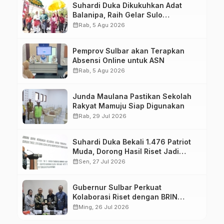
Suhardi Duka Dikukuhkan Adat
Balanipa, Raih Gelar Sulo
Tappidena
calendar_month
Rab, 5 Agu 2026
Pemprov Sulbar akan Terapkan
Absensi Online untuk ASN
calendar_month
Rab, 5 Agu 2026
Junda Maulana Pastikan Sekolah
Rakyat Mamuju Siap Digunakan
calendar_month
Rab, 29 Jul 2026
Suhardi Duka Bekali 1.476 Patriot
Muda, Dorong Hasil Riset Jadi
Dasar Kebijakan Transmigrasi
calendar_month
Sen, 27 Jul 2026
Gubernur Sulbar Perkuat
Kolaborasi Riset dengan BRIN
untuk Mendukung Pembangunan
calendar_month
Ming, 26 Jul 2026
Daerah