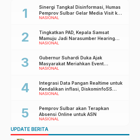
Jawa Barat
Sinergi Tangkal Disinformasi, Humas
Pemprov Sulbar Gelar Media Visit ke
NASIONAL
Kantor Redaksi di Mamuju
Tingkatkan PAD, Kepala Samsat
Mamuju Jadi Narasumber Hearing
NASIONAL
Bersama Wakil Ketua I DPRD Sulbar
Gubernur Suhardi Duka Ajak
Masyarakat Meriahkan Event
NASIONAL
Manakarra Fair 2026
Integrasi Data Pangan Realtime untuk
Kendalikan inflasi, DiskominfoSS
NASIONAL
Sulbar Kembangkan Sistem SAPEDA
Pemprov Sulbar akan Terapkan
Absensi Online untuk ASN
NASIONAL
UPDATE BERITA