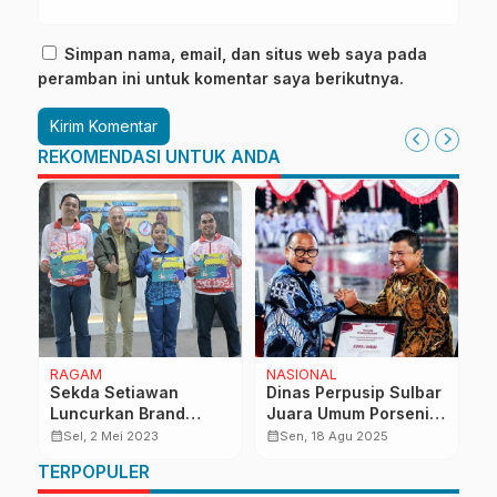
Simpan nama, email, dan situs web saya pada
peramban ini untuk komentar saya berikutnya.
REKOMENDASI UNTUK ANDA
RAGAM
NASIONAL
R
Sekda Setiawan
Dinas Perpusip Sulbar
D
Luncurkan Brand
Juara Umum Porseni
M
Ambassador Mantan
Kemerdekaan 2025
S
calendar_month
calendar_month
calendar_month
Sel, 2 Mei 2023
Sen, 18 Agu 2025
Atlet Nasional dan
2
TERPOPULER
Internasional Asal