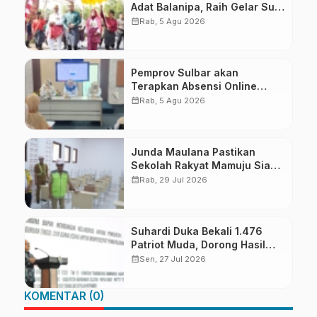
Adat Balanipa, Raih Gelar Sulo
Tappidena
calendar_month
Rab, 5 Agu 2026
Pemprov Sulbar akan
Terapkan Absensi Online
untuk ASN
calendar_month
Rab, 5 Agu 2026
Junda Maulana Pastikan
Sekolah Rakyat Mamuju Siap
Digunakan
calendar_month
Rab, 29 Jul 2026
Suhardi Duka Bekali 1.476
Patriot Muda, Dorong Hasil
Riset Jadi Dasar Kebijakan
calendar_month
Sen, 27 Jul 2026
Transmigrasi
KOMENTAR (0)