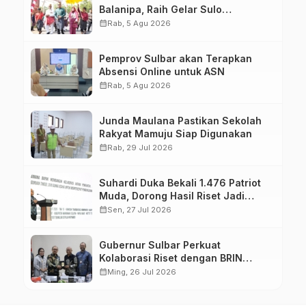
Balanipa, Raih Gelar Sulo
Tappidena
calendar_month
Rab, 5 Agu 2026
Pemprov Sulbar akan Terapkan
Absensi Online untuk ASN
calendar_month
Rab, 5 Agu 2026
Junda Maulana Pastikan Sekolah
Rakyat Mamuju Siap Digunakan
calendar_month
Rab, 29 Jul 2026
Suhardi Duka Bekali 1.476 Patriot
Muda, Dorong Hasil Riset Jadi
Dasar Kebijakan Transmigrasi
calendar_month
Sen, 27 Jul 2026
Gubernur Sulbar Perkuat
Kolaborasi Riset dengan BRIN
untuk Mendukung Pembangunan
calendar_month
Ming, 26 Jul 2026
Daerah