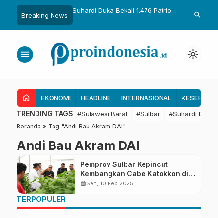
uka Dikukuhkan Adat
Suhardi Duka Bekali 1.476 Patriot
Gubernur Sul
search
Breaking News
Raih Gelar Sulo
Muda, Dorong Hasil Riset Jadi
Kolaborasi R
a
Dasar Kebijakan Transmigrasi
untuk Mend
Daerah
menu
light_mode
home
EKONOMI
HEADLINE
INTERNASIONAL
KESEHATA
TRENDING TAGS
#Sulawesi Barat
#Sulbar
#Suhardi Duka
Beranda
»
Tag "Andi Bau Akram DAI"
Andi Bau Akram DAI
Pemprov Sulbar Kepincut
Kembangkan Cabe Katokkon di
Sulbar
calendar_month
Sen, 10 Feb 2025
TERPOPULER