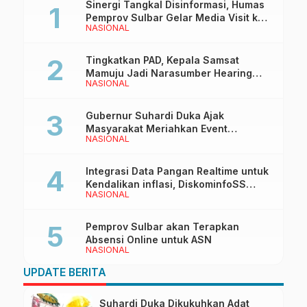
Sinergi Tangkal Disinformasi, Humas
Pemprov Sulbar Gelar Media Visit ke
NASIONAL
Kantor Redaksi di Mamuju
Tingkatkan PAD, Kepala Samsat
Mamuju Jadi Narasumber Hearing
NASIONAL
Bersama Wakil Ketua I DPRD Sulbar
Gubernur Suhardi Duka Ajak
Masyarakat Meriahkan Event
NASIONAL
Manakarra Fair 2026
Integrasi Data Pangan Realtime untuk
Kendalikan inflasi, DiskominfoSS
NASIONAL
Sulbar Kembangkan Sistem SAPEDA
Pemprov Sulbar akan Terapkan
Absensi Online untuk ASN
NASIONAL
UPDATE BERITA
Suhardi Duka Dikukuhkan Adat