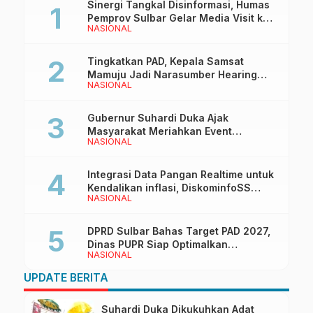
Sinergi Tangkal Disinformasi, Humas
Pemprov Sulbar Gelar Media Visit ke
NASIONAL
Kantor Redaksi di Mamuju
Tingkatkan PAD, Kepala Samsat
Mamuju Jadi Narasumber Hearing
NASIONAL
Bersama Wakil Ketua I DPRD Sulbar
Gubernur Suhardi Duka Ajak
Masyarakat Meriahkan Event
NASIONAL
Manakarra Fair 2026
Integrasi Data Pangan Realtime untuk
Kendalikan inflasi, DiskominfoSS
NASIONAL
Sulbar Kembangkan Sistem SAPEDA
DPRD Sulbar Bahas Target PAD 2027,
Dinas PUPR Siap Optimalkan
NASIONAL
Pendapatan Daerah
UPDATE BERITA
Suhardi Duka Dikukuhkan Adat