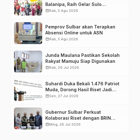
Balanipa, Raih Gelar Sulo
Tappidena
calendar_month
Rab, 5 Agu 2026
Pemprov Sulbar akan Terapkan
Absensi Online untuk ASN
calendar_month
Rab, 5 Agu 2026
Junda Maulana Pastikan Sekolah
Rakyat Mamuju Siap Digunakan
calendar_month
Rab, 29 Jul 2026
Suhardi Duka Bekali 1.476 Patriot
Muda, Dorong Hasil Riset Jadi
Dasar Kebijakan Transmigrasi
calendar_month
Sen, 27 Jul 2026
Gubernur Sulbar Perkuat
Kolaborasi Riset dengan BRIN
untuk Mendukung Pembangunan
calendar_month
Ming, 26 Jul 2026
Daerah