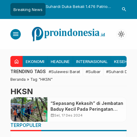
uka Dikukuhkan Adat
Suhardi Duka Bekali 1.476 Patriot
Gubernur Sul
search
Breaking News
Raih Gelar Sulo
Muda, Dorong Hasil Riset Jadi
Kolaborasi R
a
Dasar Kebijakan Transmigrasi
untuk Mend
Daerah
menu
light_mode
home
EKONOMI
HEADLINE
INTERNASIONAL
KESEHATA
TRENDING TAGS
#Sulawesi Barat
#Sulbar
#Suhardi Duka
Beranda
»
Tag "HKSN"
HKSN
“Sepasang Kekasih” di Jembatan
Baduy Kecil Pada Peringatan
HKSN 2024
calendar_month
Sel, 17 Des 2024
TERPOPULER