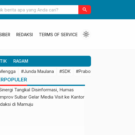
ulbar Perkuat Kolaborasi Riset dengan BRIN untuk Mendukung
search
an Daerah
light_mode
SIBER
REDAKSI
TERMS OF SERVICE
TIK
RAGAM
 Mengga
#Junda Maulana
#SDK
#Prabowo Subianto
#Mamu
ERPOPULER