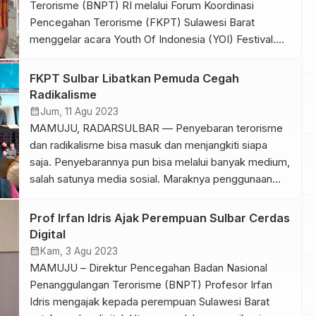
Terorisme (BNPT) RI melalui Forum Koordinasi
Pencegahan Terorisme (FKPT) Sulawesi Barat
menggelar acara Youth Of Indonesia (YOI) Festival.
Pelaksanaan YOI Festival di DAF Cafe and Resto
Mamuju pada Kamis 17 Oktober 2024, mengusung
FKPT Sulbar Libatkan Pemuda Cegah
tema “Muda Mandiri Berkarya untuk Negeri”.
Radikalisme
Berlangsung meriah dengan dihadiri ratusan peserta
calendar_month
Jum, 11 Agu 2023
dan undangan kehormatan. Ketua Bidang […]
MAMUJU, RADARSULBAR — Penyebaran terorisme
dan radikalisme bisa masuk dan menjangkiti siapa
saja. Penyebarannya pun bisa melalui banyak medium,
salah satunya media sosial. Maraknya penggunaan
media sosial menjadi salah satu alasan mengapa
paham ini lebih gampang disusupkan ke para
Prof Irfan Idris Ajak Perempuan Sulbar Cerdas
pengguna media sosial yang notabenenya didominasi
Digital
para generasi muda. Forum Koordinasi Pencegahan
calendar_month
Kam, 3 Agu 2023
Terorisme (FKPT) Sulbar menyadari betul […]
MAMUJU – Direktur Pencegahan Badan Nasional
Penanggulangan Terorisme (BNPT) Profesor Irfan
Idris mengajak kepada perempuan Sulawesi Barat