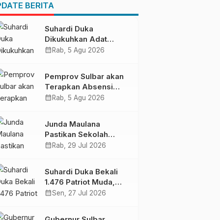
Pendapatan Daerah
DATE BERITA
Suhardi Duka
Dikukuhkan Adat
Balanipa, Raih Gelar
calendar_month
Rab, 5 Agu 2026
Sulo Tappidena
Pemprov Sulbar akan
Terapkan Absensi
Online untuk ASN
calendar_month
Rab, 5 Agu 2026
Junda Maulana
Pastikan Sekolah
Rakyat Mamuju Siap
calendar_month
Rab, 29 Jul 2026
Digunakan
Suhardi Duka Bekali
1.476 Patriot Muda,
Dorong Hasil Riset Jadi
calendar_month
Sen, 27 Jul 2026
Dasar Kebijakan
Transmigrasi
Gubernur Sulbar