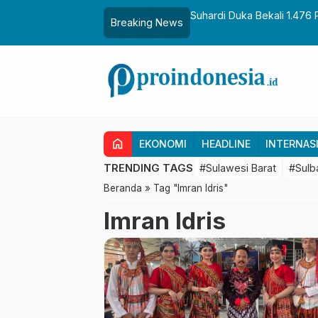
aih Gelar Sulo Tappidena
Suhardi Duka Bekali 1.476 
Breaking News
Transmigrasi
home
EKONOMI
HEADLINE
INTERNAS
TRENDING TAGS
#Sulawesi Barat
#Sulb
Beranda
»
Tag "Imran Idris"
Imran Idris