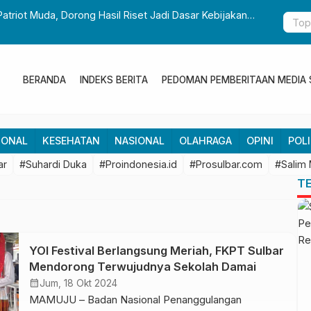
Patriot Muda, Dorong Hasil Riset Jadi Dasar Kebijakan
Gubernur S
Pembangun
BERANDA
INDEKS BERITA
PEDOMAN PEMBERITAAN MEDIA 
IONAL
KESEHATAN
NASIONAL
OLAHRAGA
OPINI
POLI
ar
#Suhardi Duka
#Proindonesia.id
#Prosulbar.com
#Salim
T
YOI Festival Berlangsung Meriah, FKPT Sulbar
Mendorong Terwujudnya Sekolah Damai
calendar_month
Jum, 18 Okt 2024
MAMUJU – Badan Nasional Penanggulangan