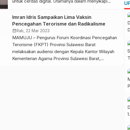
untuk cerdas digital. Utamanya dalam menyikapi
UP
berbagai isu pada era informasi yang semakin pesat
dan terbuka saat ini. Imbauan tersebut disampaikan
Imran Idris Sampaikan Lima Vaksin
Prof Irfan Idris saat menyampaikan sambutan
Pencegahan Terorisme dan Radikalisme
sekaligus membuka acara Perempuan Teladan,
calendar_month
Rab, 22 Mar 2023
Optimis dan Produktif dengan tajuk Cerdas […]
MAMUJU – Pengurus Forum Koordinasi Pencegahan
Terorisme (FKPT) Provinsi Sulawesi Barat
melaksakan audiensi dengan Kepala Kantor Wilayah
Kementerian Agama Provinsi Sulawesi Barat,
Syafrudin Baderung. Bertempat di Kantor Kanwil
Kemenag Sulbar, Selasa 21 Maret 2023. Pada
pertemuan tersebut, Ketua FKPT Sulbar Muhammad
Imran Idris didampingi sejumlah pengurus.
Diantaranya, Sekretaris Andi Sudirman, Ketua Bidang
Agama, Sosial dan […]