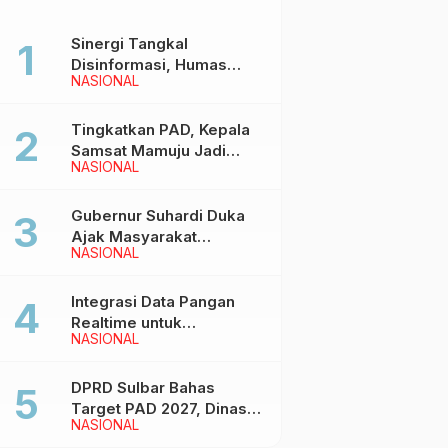
Sinergi Tangkal
Disinformasi, Humas
NASIONAL
Pemprov Sulbar Gelar
Media Visit ke Kantor
Redaksi di Mamuju
Tingkatkan PAD, Kepala
Samsat Mamuju Jadi
NASIONAL
Narasumber Hearing
Bersama Wakil Ketua I
DPRD Sulbar
Gubernur Suhardi Duka
Ajak Masyarakat
NASIONAL
Meriahkan Event
Manakarra Fair 2026
Integrasi Data Pangan
Realtime untuk
NASIONAL
Kendalikan inflasi,
DiskominfoSS Sulbar
Kembangkan Sistem
DPRD Sulbar Bahas
SAPEDA
Target PAD 2027, Dinas
NASIONAL
PUPR Siap Optimalkan