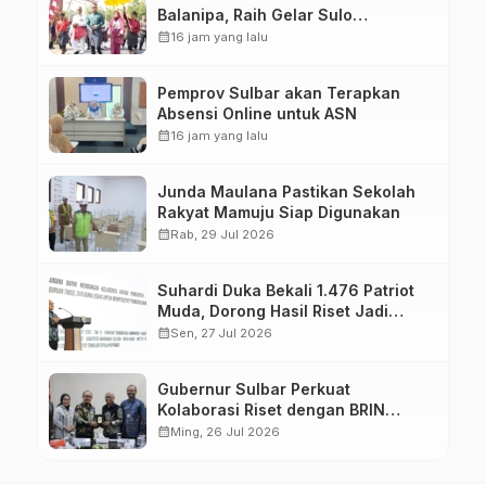
Balanipa, Raih Gelar Sulo
Tappidena
calendar_month
16 jam yang lalu
Pemprov Sulbar akan Terapkan
Absensi Online untuk ASN
calendar_month
16 jam yang lalu
Junda Maulana Pastikan Sekolah
Rakyat Mamuju Siap Digunakan
calendar_month
Rab, 29 Jul 2026
Suhardi Duka Bekali 1.476 Patriot
Muda, Dorong Hasil Riset Jadi
Dasar Kebijakan Transmigrasi
calendar_month
Sen, 27 Jul 2026
Gubernur Sulbar Perkuat
Kolaborasi Riset dengan BRIN
untuk Mendukung Pembangunan
calendar_month
Ming, 26 Jul 2026
Daerah