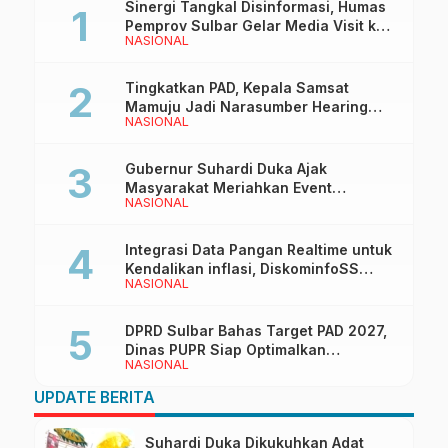
Sinergi Tangkal Disinformasi, Humas
Pemprov Sulbar Gelar Media Visit ke
NASIONAL
Kantor Redaksi di Mamuju
Tingkatkan PAD, Kepala Samsat
Mamuju Jadi Narasumber Hearing
NASIONAL
Bersama Wakil Ketua I DPRD Sulbar
Gubernur Suhardi Duka Ajak
Masyarakat Meriahkan Event
NASIONAL
Manakarra Fair 2026
Integrasi Data Pangan Realtime untuk
Kendalikan inflasi, DiskominfoSS
NASIONAL
Sulbar Kembangkan Sistem SAPEDA
DPRD Sulbar Bahas Target PAD 2027,
Dinas PUPR Siap Optimalkan
NASIONAL
Pendapatan Daerah
UPDATE BERITA
Suhardi Duka Dikukuhkan Adat