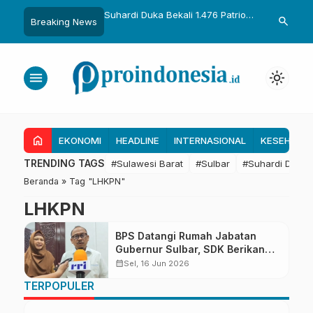
uka Dikukuhkan Adat
Suhardi Duka Bekali 1.476 Patriot
Gubernur Sul
search
Breaking News
Raih Gelar Sulo
Muda, Dorong Hasil Riset Jadi
Kolaborasi R
a
Dasar Kebijakan Transmigrasi
untuk Mend
Daerah
menu
light_mode
home
EKONOMI
HEADLINE
INTERNASIONAL
KESEHATA
TRENDING TAGS
#Sulawesi Barat
#Sulbar
#Suhardi Duka
Beranda
»
Tag "LHKPN"
LHKPN
BPS Datangi Rumah Jabatan
Gubernur Sulbar, SDK Berikan
Data Secara Lengkap
calendar_month
Sel, 16 Jun 2026
TERPOPULER