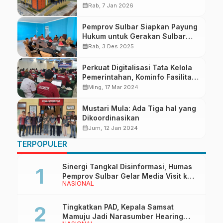
Buka Sabtu-Minggu
calendar_month
Rab, 7 Jan 2026
Pemprov Sulbar Siapkan Payung
Hukum untuk Gerakan Sulbar
Mandarras
calendar_month
Rab, 3 Des 2025
Perkuat Digitalisasi Tata Kelola
Pemerintahan, Kominfo Fasilitasi
Pembentukan Tim Pengelola
calendar_month
Ming, 17 Mar 2024
SPBE OPD
Mustari Mula: Ada Tiga hal yang
Dikoordinasikan
calendar_month
Jum, 12 Jan 2024
TERPOPULER
Sinergi Tangkal Disinformasi, Humas
Pemprov Sulbar Gelar Media Visit ke
NASIONAL
Kantor Redaksi di Mamuju
Tingkatkan PAD, Kepala Samsat
Mamuju Jadi Narasumber Hearing