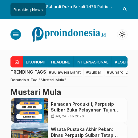
uka Dikukuhkan Adat
Suhardi Duka Bekali 1.476 Patriot
Gubernur Sul
search
Breaking News
Raih Gelar Sulo
Muda, Dorong Hasil Riset Jadi
Kolaborasi R
a
Dasar Kebijakan Transmigrasi
untuk Mend
Daerah
menu
light_mode
home
EKONOMI
HEADLINE
INTERNASIONAL
KESEHATA
TRENDING TAGS
#Sulawesi Barat
#Sulbar
#Suhardi Duka
Beranda
»
Tag "Mustari Mula"
Mustari Mula
Ramadan Produktif, Perpusip
Sulbar Buka Pelayanan Tujuh
Hari
calendar_month
Sel, 24 Feb 2026
Wisata Pustaka Akhir Pekan:
Dinas Perpusip Sulbar Tetap