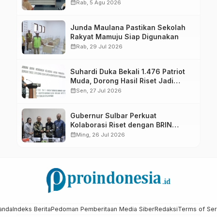
calendar_month
Rab, 5 Agu 2026
Junda Maulana Pastikan Sekolah
Rakyat Mamuju Siap Digunakan
calendar_month
Rab, 29 Jul 2026
Suhardi Duka Bekali 1.476 Patriot
Muda, Dorong Hasil Riset Jadi
Dasar Kebijakan Transmigrasi
calendar_month
Sen, 27 Jul 2026
Gubernur Sulbar Perkuat
Kolaborasi Riset dengan BRIN
untuk Mendukung Pembangunan
calendar_month
Ming, 26 Jul 2026
Daerah
anda
Indeks Berita
Pedoman Pemberitaan Media Siber
Redaksi
Terms of Ser