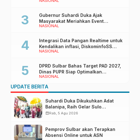
NASIONAL
Bersama Wakil Ketua I DPRD Sulbar
Gubernur Suhardi Duka Ajak
Masyarakat Meriahkan Event
NASIONAL
Manakarra Fair 2026
Integrasi Data Pangan Realtime untuk
Kendalikan inflasi, DiskominfoSS
NASIONAL
Sulbar Kembangkan Sistem SAPEDA
DPRD Sulbar Bahas Target PAD 2027,
Dinas PUPR Siap Optimalkan
NASIONAL
Pendapatan Daerah
UPDATE BERITA
Suhardi Duka Dikukuhkan Adat
Balanipa, Raih Gelar Sulo
Tappidena
calendar_month
Rab, 5 Agu 2026
Pemprov Sulbar akan Terapkan
Absensi Online untuk ASN