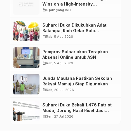
Wins on a High‑Intensity
Playground
calendar_month
6 jam yang lalu
Suhardi Duka Dikukuhkan Adat
Balanipa, Raih Gelar Sulo
Tappidena
calendar_month
Rab, 5 Agu 2026
Pemprov Sulbar akan Terapkan
Absensi Online untuk ASN
calendar_month
Rab, 5 Agu 2026
Junda Maulana Pastikan Sekolah
Rakyat Mamuju Siap Digunakan
calendar_month
Rab, 29 Jul 2026
Suhardi Duka Bekali 1.476 Patriot
Muda, Dorong Hasil Riset Jadi
Dasar Kebijakan Transmigrasi
calendar_month
Sen, 27 Jul 2026