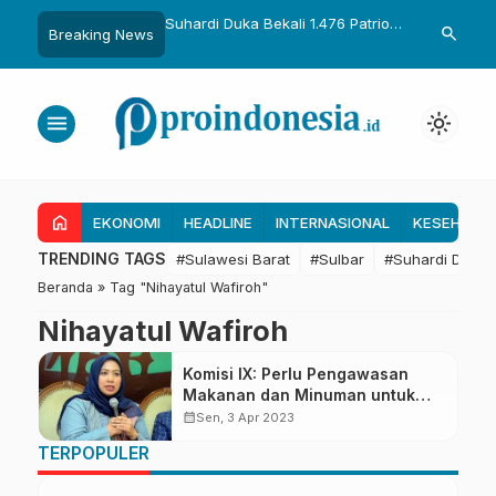
uka Dikukuhkan Adat
Suhardi Duka Bekali 1.476 Patriot
Gubernur Sul
search
Breaking News
Raih Gelar Sulo
Muda, Dorong Hasil Riset Jadi
Kolaborasi R
a
Dasar Kebijakan Transmigrasi
untuk Mend
Daerah
menu
light_mode
home
EKONOMI
HEADLINE
INTERNASIONAL
KESEHATA
TRENDING TAGS
#Sulawesi Barat
#Sulbar
#Suhardi Duka
Beranda
»
Tag "Nihayatul Wafiroh"
Nihayatul Wafiroh
Komisi IX: Perlu Pengawasan
Makanan dan Minuman untuk
Perlindungan Masyarakat
calendar_month
Sen, 3 Apr 2023
TERPOPULER