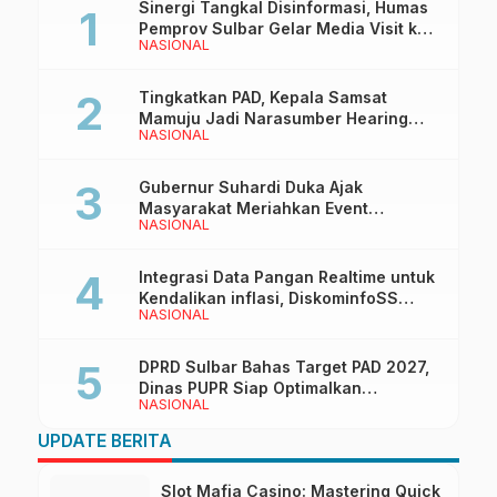
Sinergi Tangkal Disinformasi, Humas
Pemprov Sulbar Gelar Media Visit ke
NASIONAL
Kantor Redaksi di Mamuju
Tingkatkan PAD, Kepala Samsat
Mamuju Jadi Narasumber Hearing
NASIONAL
Bersama Wakil Ketua I DPRD Sulbar
Gubernur Suhardi Duka Ajak
Masyarakat Meriahkan Event
NASIONAL
Manakarra Fair 2026
Integrasi Data Pangan Realtime untuk
Kendalikan inflasi, DiskominfoSS
NASIONAL
Sulbar Kembangkan Sistem SAPEDA
DPRD Sulbar Bahas Target PAD 2027,
Dinas PUPR Siap Optimalkan
NASIONAL
Pendapatan Daerah
UPDATE BERITA
Slot Mafia Casino: Mastering Quick