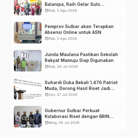
Balanipa, Raih Gelar Sulo
Tappidena
calendar_month
Rab, 5 Agu 2026
Pemprov Sulbar akan Terapkan
Absensi Online untuk ASN
calendar_month
Rab, 5 Agu 2026
Junda Maulana Pastikan Sekolah
Rakyat Mamuju Siap Digunakan
calendar_month
Rab, 29 Jul 2026
Suhardi Duka Bekali 1.476 Patriot
Muda, Dorong Hasil Riset Jadi
Dasar Kebijakan Transmigrasi
calendar_month
Sen, 27 Jul 2026
Gubernur Sulbar Perkuat
Kolaborasi Riset dengan BRIN
untuk Mendukung Pembangunan
calendar_month
Ming, 26 Jul 2026
Daerah