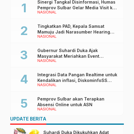
Sinergi Tangkal Disinformasi, Humas
Pemprov Sulbar Gelar Media Visit ke
NASIONAL
Kantor Redaksi di Mamuju
Tingkatkan PAD, Kepala Samsat
Mamuju Jadi Narasumber Hearing
NASIONAL
Bersama Wakil Ketua I DPRD Sulbar
Gubernur Suhardi Duka Ajak
Masyarakat Meriahkan Event
NASIONAL
Manakarra Fair 2026
Integrasi Data Pangan Realtime untuk
Kendalikan inflasi, DiskominfoSS
NASIONAL
Sulbar Kembangkan Sistem SAPEDA
Pemprov Sulbar akan Terapkan
Absensi Online untuk ASN
NASIONAL
UPDATE BERITA
Suhardi Duka Dikukuhkan Adat