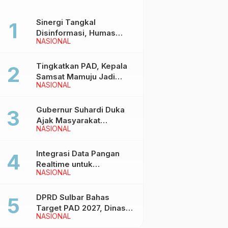
Sinergi Tangkal
Disinformasi, Humas
NASIONAL
Pemprov Sulbar Gelar
Media Visit ke Kantor
Redaksi di Mamuju
Tingkatkan PAD, Kepala
Samsat Mamuju Jadi
NASIONAL
Narasumber Hearing
Bersama Wakil Ketua I
DPRD Sulbar
Gubernur Suhardi Duka
Ajak Masyarakat
NASIONAL
Meriahkan Event
Manakarra Fair 2026
Integrasi Data Pangan
Realtime untuk
NASIONAL
Kendalikan inflasi,
DiskominfoSS Sulbar
Kembangkan Sistem
DPRD Sulbar Bahas
SAPEDA
Target PAD 2027, Dinas
NASIONAL
PUPR Siap Optimalkan