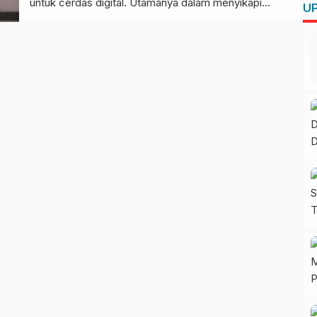
untuk cerdas digital. Utamanya dalam menyikapi
UP
berbagai isu pada era informasi yang semakin pesat
dan terbuka saat ini. Imbauan tersebut disampaikan
Prof Irfan Idris saat menyampaikan sambutan
sekaligus membuka acara Perempuan Teladan,
Optimis dan Produktif dengan tajuk Cerdas […]