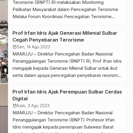
Terorisme (BNPT) RI melaksakan Monitoring
Pelibatan Masyarakat dalam Pencegahan Terorisme
Melalui Forum Koordinasi Pencegahan Terorisme
(FKPT) Provinsi Sulawesi Barat. Monitoring dipimpin
Direktur Pencegahan BNPT RI, Prof. Dr. Irfan Idris,
Prof Irfan Idris Ajak Generasi Milenial Sulbar
M.A. Berlangsung di Hotel Matos Mamuju, Rabu 3
Cegah Penyebaran Terorisme
September 2025. Ketua FKPT Sulbar Muhammad
calendar_month
Sen, 14 Agu 2023
Sahlan, S.Ag., M.A.P. dalam laporannya
MAMUJU – Direktur Pencegahan Badan Nasional
menyampaikan sejumlah […]
Penanggulangan Terorisme (BNPT) RI, Prof Ifran Idris
mengajak kepada Generasi Milenal Sulbar untuk ikut
serta dalam upaya pencegahan penyebaran reorisme
dan radikalisme. Imbauan tersebut disampaikan Prof
Irfan Idris saat membuka acara Aksi Musik Anak
Prof Irfan Idris Ajak Perempuan Sulbar Cerdas
Bangsa atau ASIK BANG yang dihelat di Cafe HN
Digital
Mamuju, Jumat 11 Agustuts 2023. Acara […]
calendar_month
Kam, 3 Agu 2023
MAMUJU – Direktur Pencegahan Badan Nasional
Penanggulangan Terorisme (BNPT) Profesor Irfan
Idris mengajak kepada perempuan Sulawesi Barat