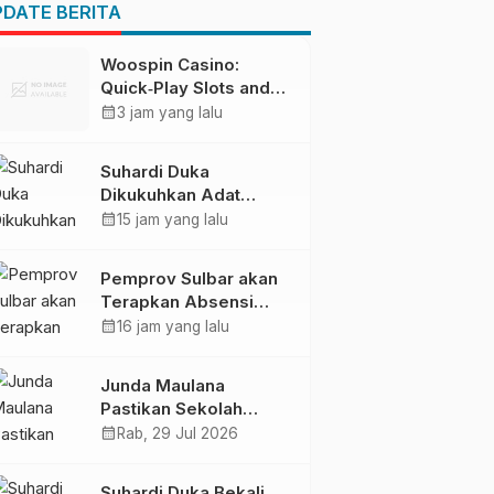
Pendapatan Daerah
DATE BERITA
Woospin Casino:
Quick‑Play Slots and
Fast Wins for the
calendar_month
3 jam yang lalu
Modern Gambler
Suhardi Duka
Dikukuhkan Adat
Balanipa, Raih Gelar
calendar_month
15 jam yang lalu
Sulo Tappidena
Pemprov Sulbar akan
Terapkan Absensi
Online untuk ASN
calendar_month
16 jam yang lalu
Junda Maulana
Pastikan Sekolah
Rakyat Mamuju Siap
calendar_month
Rab, 29 Jul 2026
Digunakan
Suhardi Duka Bekali