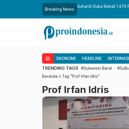
, Dorong Hasil Riset Jadi Dasar Kebijakan
Gubernur Sulbar Perkua
Breaking News
Pembangunan Daerah
home
EKONOMI
HEADLINE
INTERNAS
TRENDING TAGS
#Sulawesi Barat
#Sulb
Beranda
»
Tag "Prof Irfan Idris"
Prof Irfan Idris