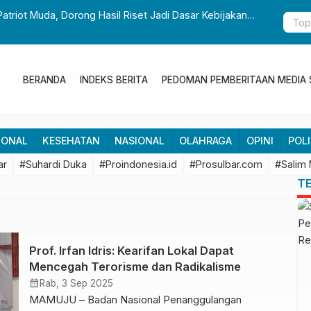
t Kolaborasi Riset dengan BRIN untuk Mendukung
Temui Me
Revitali
BERANDA
INDEKS BERITA
PEDOMAN PEMBERITAAN MEDIA 
IONAL
KESEHATAN
NASIONAL
OLAHRAGA
OPINI
POLI
ar
#Suhardi Duka
#Proindonesia.id
#Prosulbar.com
#Salim
T
Prof. Irfan Idris: Kearifan Lokal Dapat
Mencegah Terorisme dan Radikalisme
calendar_month
Rab, 3 Sep 2025
MAMUJU – Badan Nasional Penanggulangan