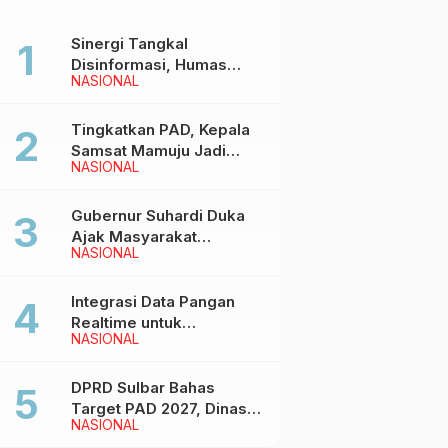
Sinergi Tangkal
Disinformasi, Humas
NASIONAL
Pemprov Sulbar Gelar
Media Visit ke Kantor
Redaksi di Mamuju
Tingkatkan PAD, Kepala
Samsat Mamuju Jadi
NASIONAL
Narasumber Hearing
Bersama Wakil Ketua I
DPRD Sulbar
Gubernur Suhardi Duka
Ajak Masyarakat
NASIONAL
Meriahkan Event
Manakarra Fair 2026
Integrasi Data Pangan
Realtime untuk
NASIONAL
Kendalikan inflasi,
DiskominfoSS Sulbar
Kembangkan Sistem
DPRD Sulbar Bahas
SAPEDA
Target PAD 2027, Dinas
NASIONAL
PUPR Siap Optimalkan