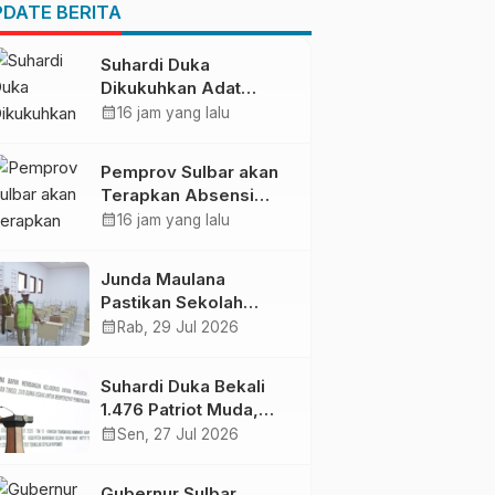
Pendapatan Daerah
DATE BERITA
Suhardi Duka
Dikukuhkan Adat
Balanipa, Raih Gelar
calendar_month
16 jam yang lalu
Sulo Tappidena
Pemprov Sulbar akan
Terapkan Absensi
Online untuk ASN
calendar_month
16 jam yang lalu
Junda Maulana
Pastikan Sekolah
Rakyat Mamuju Siap
calendar_month
Rab, 29 Jul 2026
Digunakan
Suhardi Duka Bekali
1.476 Patriot Muda,
Dorong Hasil Riset Jadi
calendar_month
Sen, 27 Jul 2026
Dasar Kebijakan
Transmigrasi
Gubernur Sulbar