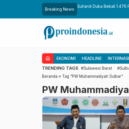
aih Gelar Sulo Tappidena
Suhardi Duka Bekali 1.476 
Breaking News
Transmigrasi
home
EKONOMI
HEADLINE
INTERNAS
TRENDING TAGS
#Sulawesi Barat
#Sulb
Beranda
»
Tag "PW Muhammadiyah Sulbar"
PW Muhammadiyah