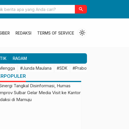
ulbar Perkuat Kolaborasi Riset dengan BRIN untuk Mendukung
search
an Daerah
light_mode
SIBER
REDAKSI
TERMS OF SERVICE
TIK
RAGAM
 Mengga
#Junda Maulana
#SDK
#Prabowo Subianto
#Mamu
ERPOPULER