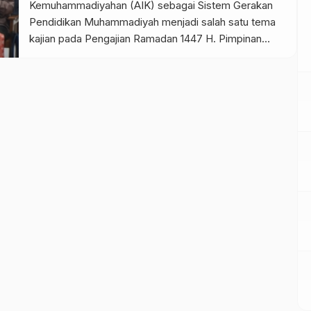
Kemuhammadiyahan (AIK) sebagai Sistem Gerakan
Pendidikan Muhammadiyah menjadi salah satu tema
kajian pada Pengajian Ramadan 1447 H. Pimpinan
Wilayah Muhammadiyah Sulawesi Barat melaksanakan
Pengajian Ramadhan 1447 H dengan tema
“Implementasi Nilai Islam Berkemajuan Pendidikan
Muhammadiyah”. Pengajian yang dilaksanakan Majelis
Pembinaan Kader dan Sumber Daya Insani (MPKSDI)
berlangsung di Aula […]