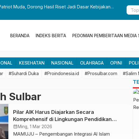
Patriot Muda, Dorong Hasil Riset Jadi Dasar Kebijakan
Gubernur S
Pembangun
BERANDA
INDEKS BERITA
PEDOMAN PEMBERITAAN MEDIA 
IONAL
KESEHATAN
NASIONAL
OLAHRAGA
OPINI
POLI
ar
#Suhardi Duka
#Proindonesia.id
#Prosulbar.com
#Salim
T
 Sulbar
Pilar AIK Harus Diajarkan Secara
Komprehensif di Lingkungan Pendidikan
Muhammadiyah
calendar_month
Ming, 1 Mar 2026
MAMUJU – Pengembangan Integrasi Al Islam