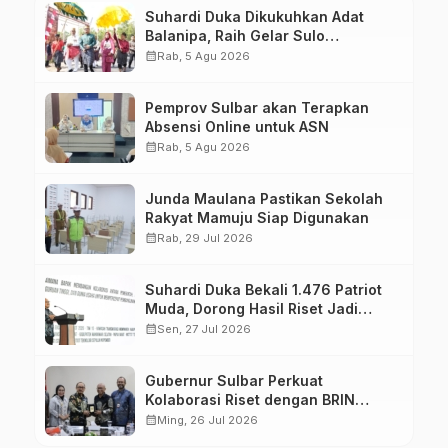
Suhardi Duka Dikukuhkan Adat
Balanipa, Raih Gelar Sulo
Tappidena
calendar_month
Rab, 5 Agu 2026
Pemprov Sulbar akan Terapkan
Absensi Online untuk ASN
calendar_month
Rab, 5 Agu 2026
Junda Maulana Pastikan Sekolah
Rakyat Mamuju Siap Digunakan
calendar_month
Rab, 29 Jul 2026
Suhardi Duka Bekali 1.476 Patriot
Muda, Dorong Hasil Riset Jadi
Dasar Kebijakan Transmigrasi
calendar_month
Sen, 27 Jul 2026
Gubernur Sulbar Perkuat
Kolaborasi Riset dengan BRIN
untuk Mendukung Pembangunan
calendar_month
Ming, 26 Jul 2026
Daerah