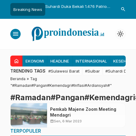
uka Dikukuhkan Adat
Suhardi Duka Bekali 1.476 Patriot
Gubernur Sul
search
Breaking News
Raih Gelar Sulo
Muda, Dorong Hasil Riset Jadi
Kolaborasi R
a
Dasar Kebijakan Transmigrasi
untuk Mend
Daerah
menu
light_mode
home
EKONOMI
HEADLINE
INTERNASIONAL
KESEHATA
TRENDING TAGS
#Sulawesi Barat
#Sulbar
#Suhardi Duka
Beranda
»
Tag
"#Ramadan#Pangan#Kemendagri#Inflasi#Ardiansyah#"
#Ramadan#Pangan#Kemendagri#I
Pemkab Majene Zoom Meeting
Mendagri
calendar_month
Sen, 6 Mar 2023
TERPOPULER