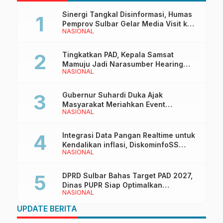
Sinergi Tangkal Disinformasi, Humas
Pemprov Sulbar Gelar Media Visit ke
NASIONAL
Kantor Redaksi di Mamuju
Tingkatkan PAD, Kepala Samsat
Mamuju Jadi Narasumber Hearing
NASIONAL
Bersama Wakil Ketua I DPRD Sulbar
Gubernur Suhardi Duka Ajak
Masyarakat Meriahkan Event
NASIONAL
Manakarra Fair 2026
Integrasi Data Pangan Realtime untuk
Kendalikan inflasi, DiskominfoSS
NASIONAL
Sulbar Kembangkan Sistem SAPEDA
DPRD Sulbar Bahas Target PAD 2027,
Dinas PUPR Siap Optimalkan
NASIONAL
Pendapatan Daerah
UPDATE BERITA