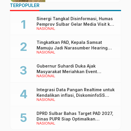
TERPOPULER
Sinergi Tangkal Disinformasi, Humas
Pemprov Sulbar Gelar Media Visit ke
NASIONAL
Kantor Redaksi di Mamuju
Tingkatkan PAD, Kepala Samsat
Mamuju Jadi Narasumber Hearing
NASIONAL
Bersama Wakil Ketua I DPRD Sulbar
Gubernur Suhardi Duka Ajak
Masyarakat Meriahkan Event
NASIONAL
Manakarra Fair 2026
Integrasi Data Pangan Realtime untuk
Kendalikan inflasi, DiskominfoSS
NASIONAL
Sulbar Kembangkan Sistem SAPEDA
DPRD Sulbar Bahas Target PAD 2027,
Dinas PUPR Siap Optimalkan
NASIONAL
Pendapatan Daerah