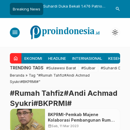
uka Dikukuhkan Adat
Suhardi Duka Bekali 1.476 Patriot
Gubernur Sul
search
Breaking News
Raih Gelar Sulo
Muda, Dorong Hasil Riset Jadi
Kolaborasi R
a
Dasar Kebijakan Transmigrasi
untuk Mend
Daerah
menu
light_mode
home
EKONOMI
HEADLINE
INTERNASIONAL
KESEHATA
TRENDING TAGS
#Sulawesi Barat
#Sulbar
#Suhardi Duka
Beranda
»
Tag "#Rumah Tahfiz#Andi Achmad
Syukri#BKPRMI#"
#Rumah Tahfiz#Andi Achmad
Syukri#BKPRMI#
BKPRMI-Pemkab Majene
Kolaborasi Pembangunan Rumah
Tahfiz
calendar_month
Sab, 11 Mar 2023