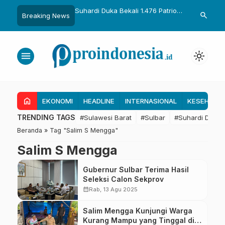
uka Dikukuhkan Adat
Suhardi Duka Bekali 1.476 Patriot
Gubernur Sul
search
Breaking News
Raih Gelar Sulo
Muda, Dorong Hasil Riset Jadi
Kolaborasi R
a
Dasar Kebijakan Transmigrasi
untuk Mend
Daerah
menu
light_mode
home
EKONOMI
HEADLINE
INTERNASIONAL
KESEHATA
TRENDING TAGS
#Sulawesi Barat
#Sulbar
#Suhardi Duka
Beranda
»
Tag "Salim S Mengga"
Salim S Mengga
Gubernur Sulbar Terima Hasil
Seleksi Calon Sekprov
calendar_month
Rab, 13 Agu 2025
Salim Mengga Kunjungi Warga
Kurang Mampu yang Tinggal di