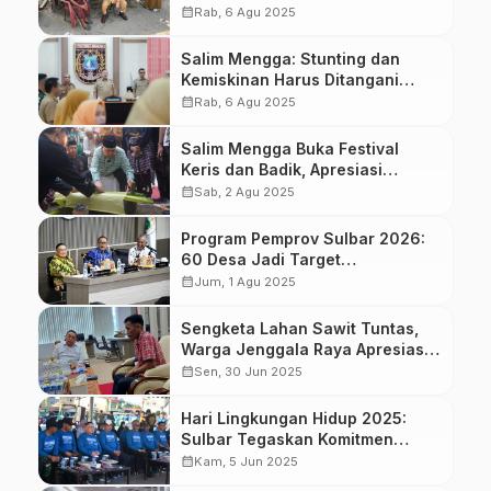
Gubuk Tak Layak Huni
calendar_month
Rab, 6 Agu 2025
Salim Mengga: Stunting dan
Kemiskinan Harus Ditangani
Secara Maksimal
calendar_month
Rab, 6 Agu 2025
Salim Mengga Buka Festival
Keris dan Badik, Apresiasi
Pelestarian Budaya Lokal
calendar_month
Sab, 2 Agu 2025
Program Pemprov Sulbar 2026:
60 Desa Jadi Target
Penanganan Kemiskinan dan
calendar_month
Jum, 1 Agu 2025
Stunting
Sengketa Lahan Sawit Tuntas,
Warga Jenggala Raya Apresiasi
Wagub Sulbar
calendar_month
Sen, 30 Jun 2025
Hari Lingkungan Hidup 2025:
Sulbar Tegaskan Komitmen
Perangi Sampah Plastik
calendar_month
Kam, 5 Jun 2025