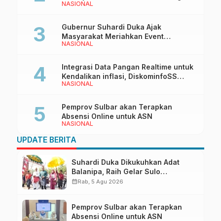
NASIONAL
Bersama Wakil Ketua I DPRD Sulbar
Gubernur Suhardi Duka Ajak
Masyarakat Meriahkan Event
NASIONAL
Manakarra Fair 2026
Integrasi Data Pangan Realtime untuk
Kendalikan inflasi, DiskominfoSS
NASIONAL
Sulbar Kembangkan Sistem SAPEDA
Pemprov Sulbar akan Terapkan
Absensi Online untuk ASN
NASIONAL
UPDATE BERITA
Suhardi Duka Dikukuhkan Adat
Balanipa, Raih Gelar Sulo
Tappidena
calendar_month
Rab, 5 Agu 2026
Pemprov Sulbar akan Terapkan
Absensi Online untuk ASN