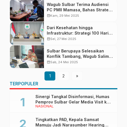
Wagub Sulbar Terima Audiensi
PC PMII Mamasa, Bahas Strategi
Pengembangan Pariwisata
calendar_month
Kam, 29 Mei 2025
Dari Kesehatan hingga
Infrastruktur: Strategi 100 Hari
Kerja SDK-JSM Optimalkan
calendar_month
Sel, 27 Mei 2025
Anggaran untuk Kesejahteraan
Rakyat
Sulbar Berupaya Selesaikan
Konflik Tambang, Wagub Salim
Mengga: Rakyat dan Investasi
calendar_month
Sab, 24 Mei 2025
Harus Seimbang
1
2
»
TERPOPULER
Sinergi Tangkal Disinformasi, Humas
Pemprov Sulbar Gelar Media Visit ke
NASIONAL
Kantor Redaksi di Mamuju
Tingkatkan PAD, Kepala Samsat
Mamuju Jadi Narasumber Hearing