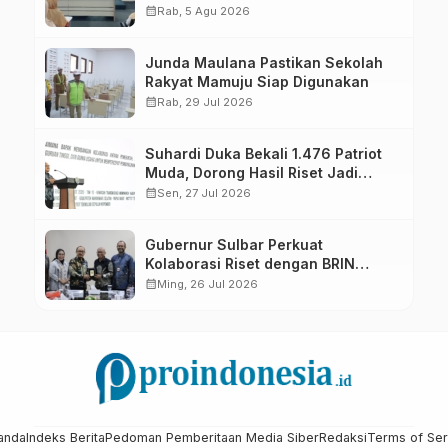
calendar_month
Rab, 5 Agu 2026
Junda Maulana Pastikan Sekolah
Rakyat Mamuju Siap Digunakan
calendar_month
Rab, 29 Jul 2026
Suhardi Duka Bekali 1.476 Patriot
Muda, Dorong Hasil Riset Jadi
Dasar Kebijakan Transmigrasi
calendar_month
Sen, 27 Jul 2026
Gubernur Sulbar Perkuat
Kolaborasi Riset dengan BRIN
untuk Mendukung Pembangunan
calendar_month
Ming, 26 Jul 2026
Daerah
anda
Indeks Berita
Pedoman Pemberitaan Media Siber
Redaksi
Terms of Ser