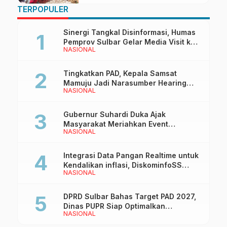
TERPOPULER
Sinergi Tangkal Disinformasi, Humas
Pemprov Sulbar Gelar Media Visit ke
NASIONAL
Kantor Redaksi di Mamuju
Tingkatkan PAD, Kepala Samsat
Mamuju Jadi Narasumber Hearing
NASIONAL
Bersama Wakil Ketua I DPRD Sulbar
Gubernur Suhardi Duka Ajak
Masyarakat Meriahkan Event
NASIONAL
Manakarra Fair 2026
Integrasi Data Pangan Realtime untuk
Kendalikan inflasi, DiskominfoSS
NASIONAL
Sulbar Kembangkan Sistem SAPEDA
DPRD Sulbar Bahas Target PAD 2027,
Dinas PUPR Siap Optimalkan
NASIONAL
Pendapatan Daerah