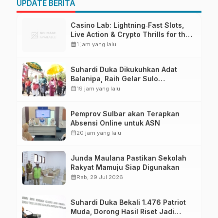
UPDATE BERITA
Casino Lab: Lightning‑Fast Slots,
Live Action & Crypto Thrills for the
Quick‑Play Enthusiast
calendar_month
1 jam yang lalu
Suhardi Duka Dikukuhkan Adat
Balanipa, Raih Gelar Sulo
Tappidena
calendar_month
19 jam yang lalu
Pemprov Sulbar akan Terapkan
Absensi Online untuk ASN
calendar_month
20 jam yang lalu
Junda Maulana Pastikan Sekolah
Rakyat Mamuju Siap Digunakan
calendar_month
Rab, 29 Jul 2026
Suhardi Duka Bekali 1.476 Patriot
Muda, Dorong Hasil Riset Jadi