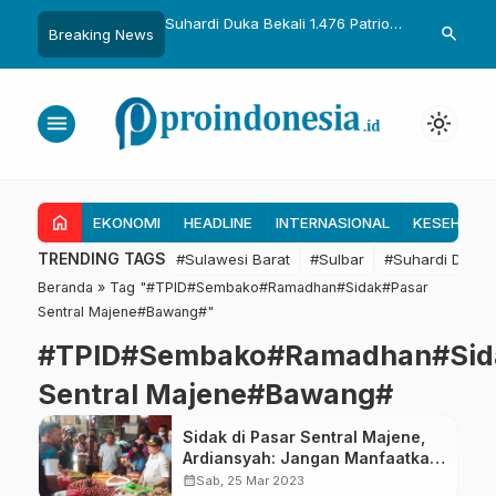
uka Dikukuhkan Adat
Suhardi Duka Bekali 1.476 Patriot
Gubernur Sul
search
Breaking News
Raih Gelar Sulo
Muda, Dorong Hasil Riset Jadi
Kolaborasi R
a
Dasar Kebijakan Transmigrasi
untuk Mend
Daerah
menu
light_mode
home
EKONOMI
HEADLINE
INTERNASIONAL
KESEHATA
TRENDING TAGS
#Sulawesi Barat
#Sulbar
#Suhardi Duka
Beranda
»
Tag "#TPID#Sembako#Ramadhan#Sidak#Pasar
Sentral Majene#Bawang#"
#TPID#Sembako#Ramadhan#Sid
Sentral Majene#Bawang#
Sidak di Pasar Sentral Majene,
Ardiansyah: Jangan Manfaatkan
Kesempatan Dalam Kesempitan
calendar_month
Sab, 25 Mar 2023